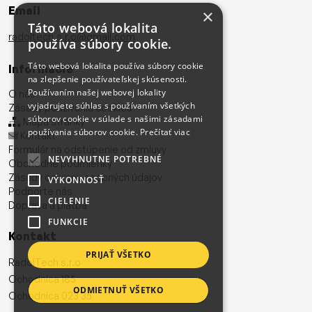
Email
×
Táto webová lokalita
radoltech.s.r.o@gmail.com
používa súbory cookie.
Táto webová lokalita používa súbory cookie
Informácie
na zlepšenie používateľskej skúsenosti.
Používaním našej webovej lokality
O nás
vyjadrujete súhlas s používaním všetkých
Zásady používania cookies
súborov cookie v súlade s našimi zásadami
Mapa stránky
používania súborov cookie.
Prečítať viac
Kontakt
Formulár na odstúpenie od zmluvy
NEVYHNUTNE POTREBNÉ
Obchodné podmienky
Zásady ochrany osobných údajov
VÝKONNOSŤ
Podporte nás
CIELENIE
Doprava a platba
FUNKCIE
Kontakt
PRIJAŤ VŠETKO
RadolTech s.r.o
Ochodnica 185
ODMIETNUŤ VŠETKO
Ochodnica 023 35