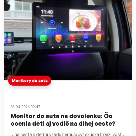
Monitory do auta
26.04.2026 09:47
Monitor do auta na dovolenku: Čo
ocenia deti aj vodič na dlhej ceste?
Dlhá cesta s deťmi vzadu nemusí byť skúška trpezlivosti.