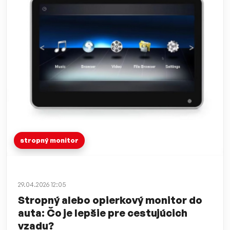
stropný monitor
29.04.2026 12:05
Stropný alebo opierkový monitor do
auta: Čo je lepšie pre cestujúcich
vzadu?