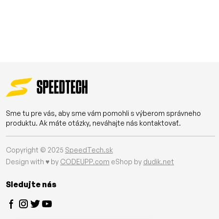
Sme tu pre vás, aby sme vám pomohli s výberom správneho
produktu. Ak máte otázky, neváhajte nás kontaktovať.
Copyright © 2025
SpeedTech.sk
Design with ♥ by
CODEUPP.com
eShop by
dudik.net
Sledujte nás