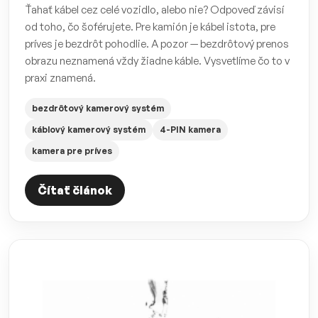
Ťahať kábel cez celé vozidlo, alebo nie? Odpoveď závisí
od toho, čo šoférujete. Pre kamión je kábel istota, pre
príves je bezdrôt pohodlie. A pozor — bezdrôtový prenos
obrazu neznamená vždy žiadne káble. Vysvetlíme čo to v
praxi znamená.
bezdrôtový kamerový systém
káblový kamerový systém
4-PIN kamera
kamera pre príves
Čítať článok