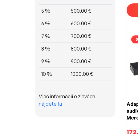
5 %
500.00 €
6 %
600.00 €
7 %
700.00 €
D
8 %
800.00 €
9 %
900.00 €
10 %
1000.00 €
Viac informácii o zľavách
nájdete tu
Adap
audi
Merc
SL /
opti
172