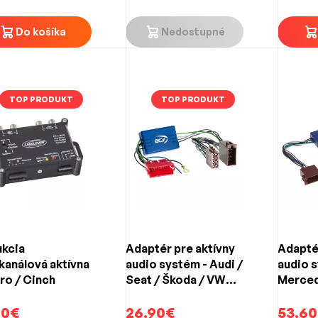
Do košíka
Nedostupné
TOP PRODUKT
TOP PRODUKT
kcia
Adaptér pre aktívny
Adaptér
kanálová aktívna
audio systém - Audi /
audio s
pro / Cinch
Seat / Škoda / VW
Merced
(1991->)
/ C-Cla
90€
26.90€
Classe 
53.60