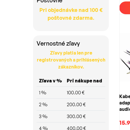
Poštovné
Vhodné
Pri objednávke nad 100 €
poštovné zdarma.
Vernostné zľavy
Zľavy platia len pre
registrovaných a prihlásených
zákazníkov.
Zľava v %
Pri nákupe nad
1 %
100.00 €
Kabe
adap
2 %
200.00 €
audi
Škod
3 %
300.00 €
15.
4 %
400.00 €