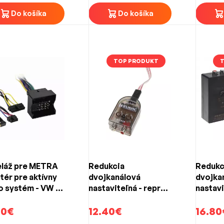
 pre modernizáciu zvuku bez zásahov do elektroinštalácie
Do košíka
Do košíka
TOP PRODUKT
láž pre METRA
Redukcia
Redukc
tér pre aktívny
dvojkanálová
dvojka
o systém - VW /
nastaviteľná - repro
nastaviteľn
a (2002-2017)
/ Cinch KUERL
/ Cinch
90€
12.40€
onesko
16.80