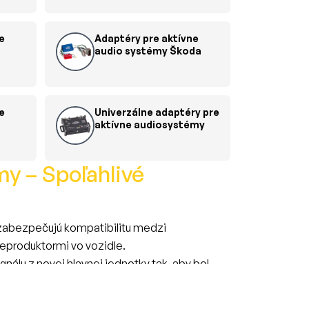
e
Adaptéry pre aktívne
audio systémy Škoda
e
Univerzálne adaptéry pre
aktívne audiosystémy
y – Spoľahlivé
é zabezpečujú kompatibilitu medzi
eproduktormi vo vozidle.
nálu z novej hlavnej jednotky tak, aby bol
ez rušivých vplyvov, skreslenia či