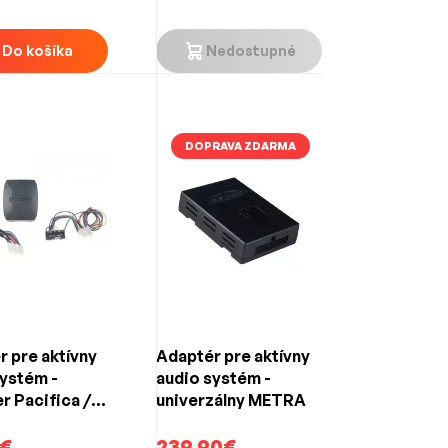
se
Do košíka
Nedostupné
DOPRAVA ZDARMA
 pre aktívny
Adaptér pre aktívny
ystém -
audio systém -
r Pacifica /
univerzálny METRA
 Ram
€
239.90€