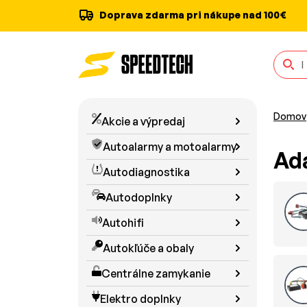
Doprava zdarma pri nákupe nad 100€
Domov
Akcie a výpredaj
Autoalarmy a motoalarmy
Ada
Autodiagnostika
Autodoplnky
Autohifi
Autokľúče a obaly
Centrálne zamykanie
Elektro doplnky