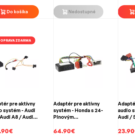
Do košíka
Nedostupné
OPRAVA ZDARMA
tér pre aktívny
Adaptér pre aktívny
Adaptér
o systém - Audi
systém - Honda s 24-
audio 
 Audi A8 / Audi
Pinovým
Audi / 
 optikou
konektorom
(MINI I
.90€
64.90€
23.90