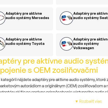
Adaptéry pre aktívne
Adaptéry pre aktívn
audio systémy Mercedes
audio systémy Seat
Adaptéry pre aktívne
Adaptéry pre aktívn
audio systémy Toyota
audio systémy
Volkswagen
ptéry pre aktívne audio systém
pojenie s OEM zosilňovačmi
o kategórii nájdete adaptéry pre aktívne audio systémy, ktor
arketovým autorádiom a originálnym (OEM) zosilňovačom a r
adaptéry slúžia na správne prispôsobenie výstupného audio sig
ompatibilný so vstupom existujúceho zosilňovača.
▼ Rozbaliť viac
kom je bezproblémové fungovanie celého zvukového systému b