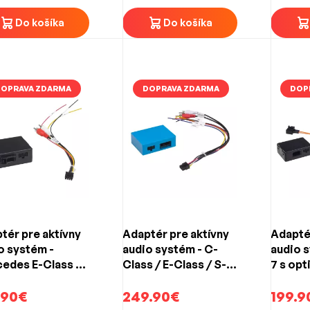
Do košíka
Do košíka
OPRAVA ZDARMA
DOPRAVA ZDARMA
DOP
tér pre aktívny
Adaptér pre aktívny
Adaptér
o systém -
audio systém - C-
audio 
edes E-Class /
Class / E-Class / S-
7 s opt
 SLK / CLS s
Class / CL / CLK / ML
kou
.90€
/ SL s optikou
249.90€
199.9