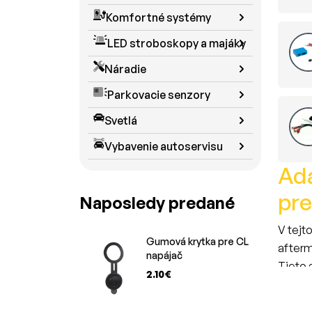
Komfortné systémy
LED stroboskopy a majáky
Náradie
Parkovacie senzory
Svetlá
Vybavenie autoservisu
Ada
pre
Naposledy predané
V tejt
Gumová krytka pre CL
afterm
napájač
Tieto 
2.10€
plne k
Výsled