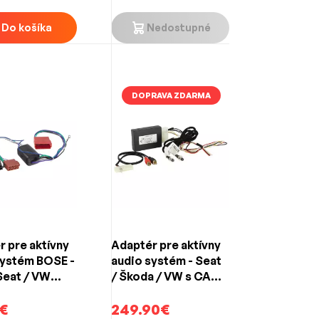
Do košíka
Nedostupné
DOPRAVA ZDARMA
 pre aktívny
Adaptér pre aktívny
systém BOSE -
audio systém - Seat
Seat / VW
/ Škoda / VW s CAN-
SO konektor)
BUS (VW sound
€
system / Dynaudio /
249.90€