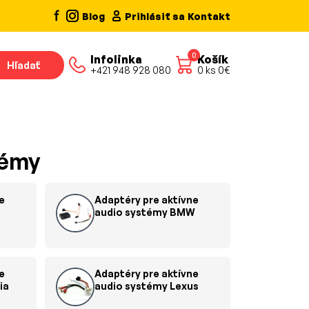
Blog
Prihlásiť sa
Kontakt
0
Infolinka
Košík
Hľadať
+421 948 928 080
0
ks
0
€
témy
e
Adaptéry pre aktívne
audio systémy BMW
e
Adaptéry pre aktívne
ia
audio systémy Lexus