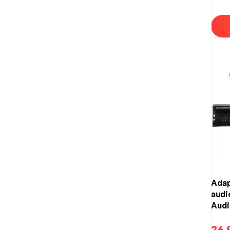
Adap
audi
Audi
VW 
+ 4x
26.