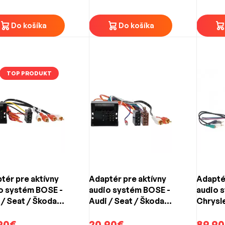
M-Clas
Do košíka
Do košíka
TOP PRODUKT
tér pre aktívny
Adaptér pre aktívny
Adaptér
o systém BOSE -
audio systém BOSE -
audio s
 / Seat / Škoda /
Audi / Seat / Škoda /
Chrysle
(MOST konektor
VW (MOST konektor
Dodge
 Cinch)
90€
+ 2x Cinch)
20.90€
89.90