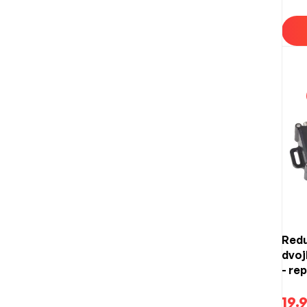
Redu
dvoj
- re
19.