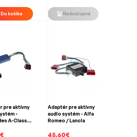
Fender / Bang &
Olufsen)
Do košíka
Nedostupné
 pre aktívny
Adaptér pre aktívny
ystém -
audio systém - Alfa
es A-Classe
Romeo / Lancia
sse / E-
/ S-Classe /
€
45.60€