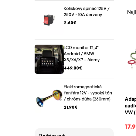
výpadk
Kolískový spínač 125V /
Adapté
Naj
250V - 10A červený
Benz
a
2.60€
V ponu
V n
LCD monitor 12,4"
Android / BMW
Adapté
X5/X6/X7 – čierny
Špecif
449.00€
Univer
Prevod
Jednod
Elektromagnetická
fanfára 12V - vysoký tón
Pre
Adap
/ chróm-dúha (260mm)
audi
21.90€
Umožňu
VW (
Zachov
17.
Zabraň
Šetrí 