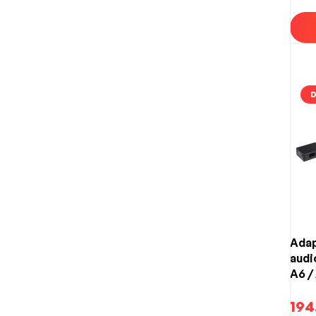
D
Adap
audi
A6 /
Q7 s
194