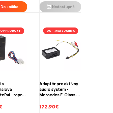
Do košíka
Nedostupné
TOP PRODUKT
DOPRAVA ZDARMA
ia
Adaptér pre aktívny
nálová
audio systém -
á - repro
Mercedes E-Class /
 s funkciou
G-Class / CLK / CLS
renia KUERL
€
s optikou
172.90€