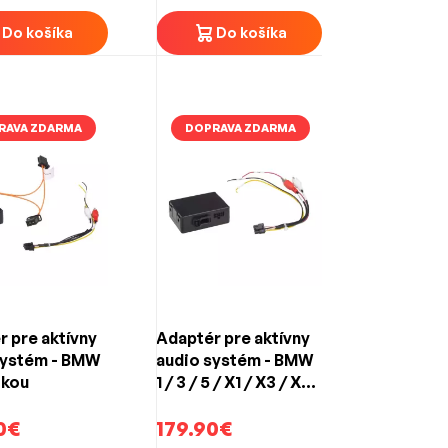
Do košíka
Do košíka
RAVA ZDARMA
DOPRAVA ZDARMA
 pre aktívny
Adaptér pre aktívny
systém - BMW
audio systém - BMW
ikou
1 / 3 / 5 / X1 / X3 / X5
s optikou
0€
179.90€