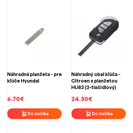
Náhradná planžeta - pre
Náhradný obal kľúča -
kľúče Hyundai
Citroen s planžetou
HU83 (3-tlačidlový)
6.70€
24.30€
Do košíka
Do košíka