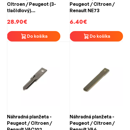
Citroen / Peugeot (3-
Peugeot / Citroen /
tlačidlový)
Renault NE73
prestrojovací /
28.90€
6.40€
planžeta HU83
Do košíka
Do košíka
Náhradná planžeta -
Náhradná planžeta -
Peugeot / Citroen /
Peugeot / Citroen /
Renault VAC102
Renault VA6