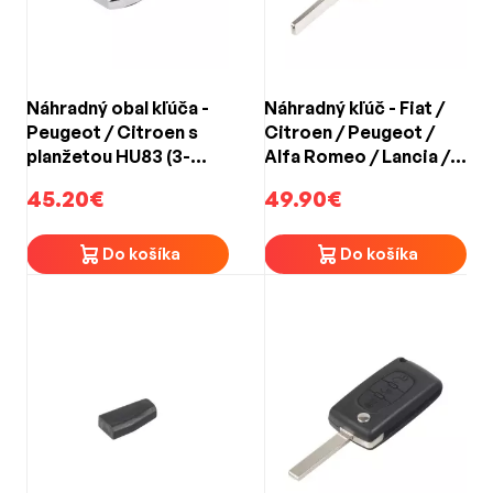
Náhradný obal kľúča -
Náhradný kľúč - Fiat /
Peugeot / Citroen s
Citroen / Peugeot /
planžetou HU83 (3-
Alfa Romeo / Lancia /
tlačidlový)
Iveco (2006->) 3-
45.20€
49.90€
tlačidlový
Do košíka
Do košíka