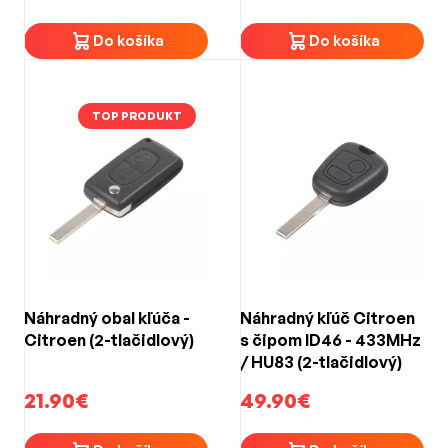
Do košíka
Do košíka
TOP PRODUKT
Náhradný obal kľúča -
Náhradný kľúč Citroen
Citroen (2-tlačidlový)
s čipom ID46 - 433MHz
/ HU83 (2-tlačidlový)
21.90€
49.90€