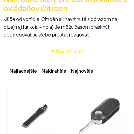
ovládačov Citroen
Kľúče od vozidiel Citroën sú navrhnuté s dôrazom na
dizajn aj funkciu – no aj tie môžu časom prasknúť,
opotrebovať sa alebo prestať reagovať
V kategórii Kľúče a obaly Citroën nájdete praktické a
estetické riešenia pre rýchlu výmenu, ktorú zvládnete aj
▼ Rozbaliť viac
sami – bez potreby drahej opravy či servisu.
V ponuke nájdete kompletné náhradné kľúče, karty,
Najlacnejšie
Najdrahšie
Najnovšie
plastové obaly bez elektroniky aj tlačidlá, ktoré pasujú na
modely ako C3, C4, C5, Berlingo, Jumper, DS3, Xsara
Picasso a ďalšie.
V kategórii nájdete:
Náhradné kľúče a karty
Obaly obaly pre sklápacie aj klasické kľúče
Tlačidlá na opravu najčastejšie opotrebovaných častí