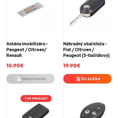
Anténa imobilizéru -
Náhradný obal kľúča -
Peugeot / Citroen/
Fiat / Citroen /
Renault
Peugeot (3-tlačidlový)
10.90€
19.90€
Nedostupné
Do košíka
TOP PRODUKT