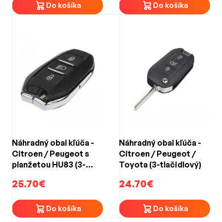
Do košíka
Do košíka
Náhradný obal kľúča -
Náhradný obal kľúča -
Citroen / Peugeot s
Citroen / Peugeot /
planžetou HU83 (3-
Toyota (3-tlačidlový)
tlačidlový)
25.70€
24.70€
Do košíka
Do košíka