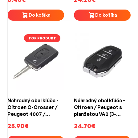
Do košíka
Do košíka
TOP PRODUKT
Náhradný obal kľúča -
Náhradný obal kľúča -
Citroen C-Crosser /
Citroen / Peugeot s
Peugeot 4007 /
planžetou VA2 (3-
Mitsubishi Outlander
tlačidlový)
25.90€
24.70€
(2-tlačidlový)