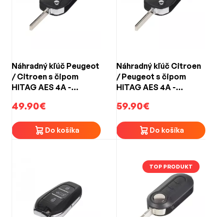
Náhradný kľúč Peugeot
Náhradný kľúč Citroen
/ Citroen s čipom
/ Peugeot s čipom
HITAG AES 4A -
HITAG AES 4A -
433MHz / HU83 (3-
433MHz / HU83 (3-
49.90€
59.90€
tlačidlový)
tlačidlový)
Do košíka
Do košíka
TOP PRODUKT