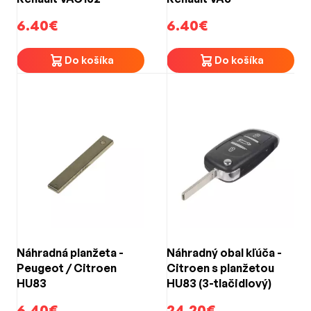
6.40€
6.40€
Do košíka
Do košíka
Náhradná planžeta -
Náhradný obal kľúča -
Peugeot / Citroen
Citroen s planžetou
HU83
HU83 (3-tlačidlový)
6.40€
24.20€