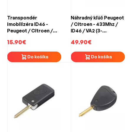
Transpondér
Náhradný kľúč Peugeot
imobilizéra ID46 -
/ Citroen - 433Mhz /
Peugeot / Citroen /
ID46 / VA2 (3-
Renault / Nissan /
tlačidlový) PCF7961
15.90€
49.90€
Honda / Hyundai
Do košíka
Do košíka