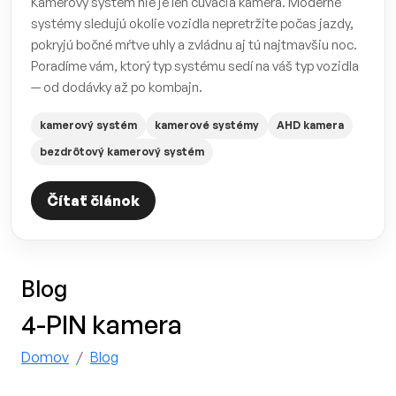
Kamerový systém nie je len cúvacia kamera. Moderné
systémy sledujú okolie vozidla nepretržite počas jazdy,
pokryjú bočné mŕtve uhly a zvládnu aj tú najtmavšiu noc.
Poradíme vám, ktorý typ systému sedí na váš typ vozidla
— od dodávky až po kombajn.
kamerový systém
kamerové systémy
AHD kamera
bezdrôtový kamerový systém
Čítať článok
Blog
4-PIN kamera
Domov
Blog