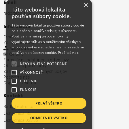
Email
×
Táto webová lokalita
radoltech.s.r.o@gmail.com
používa súbory cookie.
Táto webová lokalita používa súbory cookie
Informácie
na zlepšenie používateľskej skúsenosti.
Používaním našej webovej lokality
O nás
vyjadrujete súhlas s používaním všetkých
Zásady používania cookies
súborov cookie v súlade s našimi zásadami
Mapa stránky
používania súborov cookie.
Prečítať viac
Kontakt
Formulár na odstúpenie od zmluvy
NEVYHNUTNE POTREBNÉ
Obchodné podmienky
Zásady ochrany osobných údajov
VÝKONNOSŤ
Podporte nás
CIELENIE
Doprava a platba
FUNKCIE
Kontakt
PRIJAŤ VŠETKO
RadolTech s.r.o
Ochodnica 185
ODMIETNUŤ VŠETKO
Ochodnica 023 35