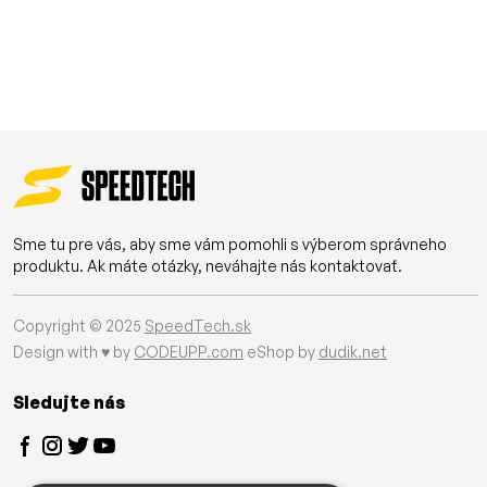
Sme tu pre vás, aby sme vám pomohli s výberom správneho
produktu. Ak máte otázky, neváhajte nás kontaktovať.
Copyright © 2025
SpeedTech.sk
Design with ♥ by
CODEUPP.com
eShop by
dudik.net
Sledujte nás