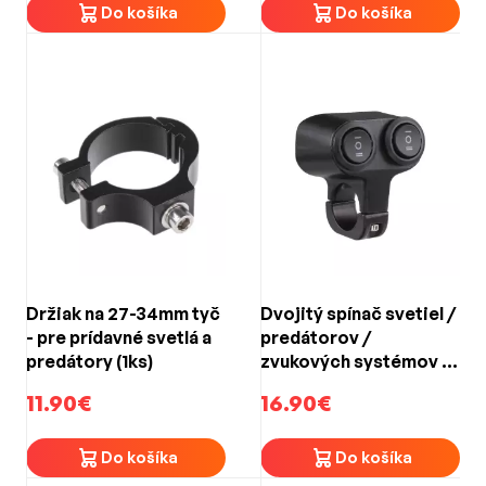
Do košíka
Do košíka
Držiak na 27-34mm tyč
Dvojitý spínač svetiel /
- pre prídavné svetlá a
predátorov /
predátory (1ks)
zvukových systémov -
na motocykel
11.90€
16.90€
Do košíka
Do košíka