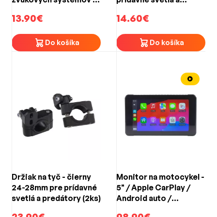
na motocykel
predátory (1ks)
13.90€
14.60€
Do košíka
Do košíka
Držiak na tyč - čierny
Monitor na motocykel -
24-28mm pre prídavné
5" / Apple CarPlay /
svetlá a predátory (2ks)
Android auto /
Bluetooth / micro SD
23.90€
98.90€