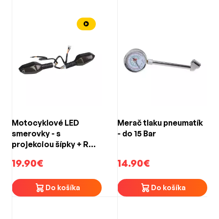
Motocyklové LED
Merač tlaku pneumatík
smerovky - s
- do 15 Bar
projekciou šípky + RGB
pulzujúci efekt (145 ×
19.90€
14.90€
41 × 40 mm)
Do košíka
Do košíka