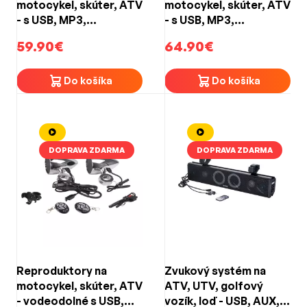
motocykel, skúter, ATV
motocykel, skúter, ATV
- s USB, MP3,
- s USB, MP3,
Bluetooth, FM tunerom
Bluetooth, FM tunerom
59.90€
64.90€
/ farba čierna
/ farba čierno-červená
Do košíka
Do košíka
DOPRAVA ZDARMA
DOPRAVA ZDARMA
Reproduktory na
Zvukový systém na
motocykel, skúter, ATV
ATV, UTV, golfový
- vodeodolné s USB,
vozík, loď - USB, AUX,