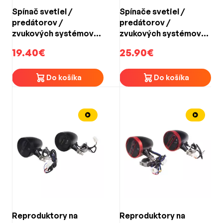
Spínač svetiel /
Spínače svetiel /
predátorov /
predátorov /
zvukových systémov
zvukových systémov
12V - na motocykel /
na motocykel 12V - 3x
19.40€
25.90€
modro podsvietený
podsvietený spínač
Do košíka
Do košíka
Reproduktory na
Reproduktory na