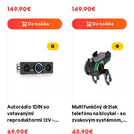
MP3, Bluetooth a 2x
BT, diaľkové ovládanie,
149.90€
149.90€
diaľkovým ovládaním /
čierny
farba chrómová
Do košíka
Do košíka
Autorádio 1DIN so
Multifunkčný držiak
vstavanými
telefónu na bicykel - so
reproduktormi 12V -
zvukovým systémom,
Bluetooth / USB / SD /
BT, USB, SD, AUX
69.90€
45.90€
AUX / Handsfree