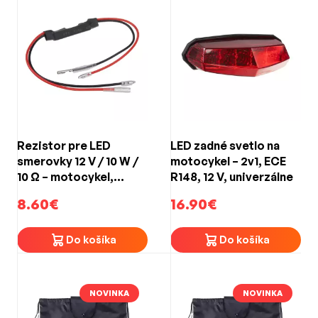
Rezistor pre LED
LED zadné svetlo na
smerovky 12 V / 10 W /
motocykel – 2v1, ECE
10 Ω – motocykel,
R148, 12 V, univerzálne
skúter, ATV
8.60€
16.90€
Do košíka
Do košíka
NOVINKA
NOVINKA