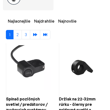
Najlacnejšie
Najdrahšie
Najnovšie
1
2
3
Spínač pozičných
Držiak na 22-32mm
svetiel / predátorov /
rúrku - čierny pre
zvukových systémov -
prídavné svetlá a