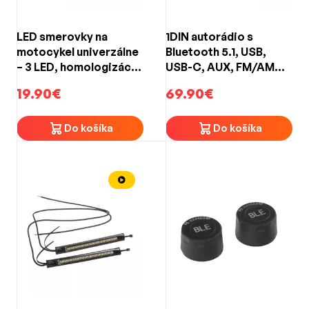
LED smerovky na
1DIN autorádio s
motocykel univerzálne
Bluetooth 5.1, USB,
– 3 LED, homologizácia
USB-C, AUX, FM/AM
ECE R50, 12 V, IP66,
RDS, FLAC – vstavaný
19.90€
69.90€
závit M10, 1 pár
reproduktor 2× 10 W,
výstup 4× 55 W
Do košíka
Do košíka