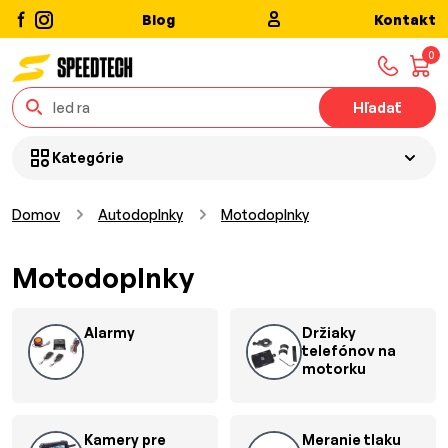
Blog
Kontakt
0
Hľadať
Kategórie
Domov
Autodoplnky
Motodoplnky
Motodoplnky
Alarmy
Držiaky
telefónov na
motorku
Kamery pre
Meranie tlaku