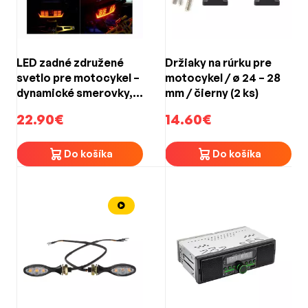
LED zadné združené
Držiaky na rúrku pre
svetlo pre motocykel –
motocykel / ø 24 – 28
dynamické smerovky,
mm / čierny (2 ks)
brzdové a pozičné
22.90€
14.60€
svelo / ECE R50 /
dymové
Do košíka
Do košíka