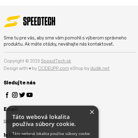
Sme tu pre vás, aby sme vám pomohli s výberom správneho
produktu. Ak máte otázky, neváhajte nás kontaktovať.
Copyright © 2025
SpeedTech.sk
Design with ♥ by
CODEUPP.com
eShop by
dudik.net
Sledujte nás
Email
×
Táto webová lokalita
radoltech.s.r.o@gmail.com
používa súbory cookie.
Táto webová lokalita používa súbory cookie
Informácie