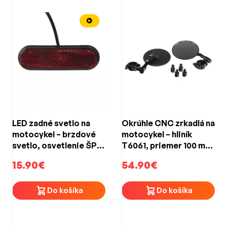
LED zadné svetlo na
Okrúhle CNC zrkadlá na
motocykel – brzdové
motocykel – hliník
svetlo, osvetlenie ŠPZ,
T6061, priemer 100 mm,
homologizácia ECE
nastaviteľný kĺb 360°, 1
15.90€
54.90€
R148
pár
Do košíka
Do košíka