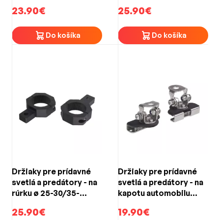
40/45-50mm (2ks)
23.90€
25.90€
Do košíka
Do košíka
Držiaky pre prídavné
Držiaky pre prídavné
svetlá a predátory - na
svetlá a predátory - na
rúrku ø 25-30/35-
kapotu automobilu
40/45-50mm (2ks)
57mm
25.90€
19.90€