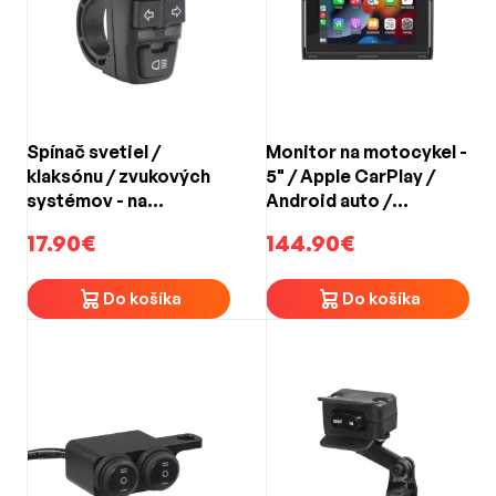
Spínač svetiel /
Monitor na motocykel -
klaksónu / zvukových
5" / Apple CarPlay /
systémov - na
Android auto /
motocykel (4
Bluetooth / WIFI / mini
17.90€
144.90€
vodotesné spínače)
USB / micro SD
Do košíka
Do košíka