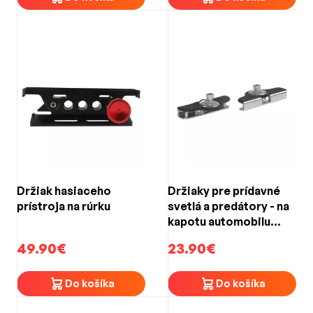
Držiak hasiaceho
Držiaky pre prídavné
prístroja na rúrku
svetlá a predátory - na
kapotu automobilu
75mm
49.90€
23.90€
Do košíka
Do košíka