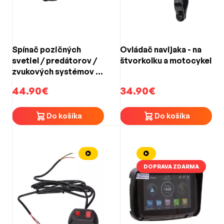
Spínač pozičných
Ovládač navijaka - na
svetiel / predátorov /
štvorkolku a motocykel
zvukových systémov -
dvojitý na motocykel
44.90€
34.90€
Do košíka
Do košíka
DOPRAVA ZDARMA