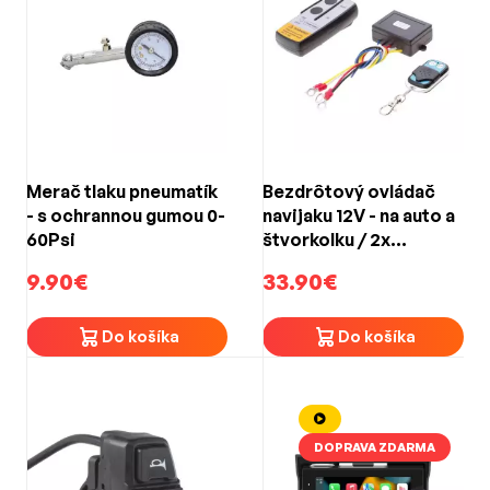
Merač tlaku pneumatík
Bezdrôtový ovládač
- s ochrannou gumou 0-
navijaku 12V - na auto a
60Psi
štvorkolku / 2x
diaľkový ovládač
9.90€
33.90€
Do košíka
Do košíka
DOPRAVA ZDARMA