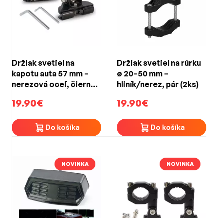
Držiak svetiel na
Držiak svetiel na rúrku
kapotu auta 57 mm –
ø 20–50 mm –
nerezová oceľ, čierny
hliník/nerez, pár (2ks)
(2 ks)
19.90€
19.90€
Do košíka
Do košíka
NOVINKA
NOVINKA