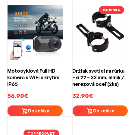
NOVINKA
Motocyklová Full HD
Držiak svetiel na rúrku
kamera s WiFi a krytím
– ø 22 – 33 mm, hliník /
IP65
nerezová oceľ (2ks)
56.90€
32.90€
Do košíka
Do košíka
TOP PRODUKT