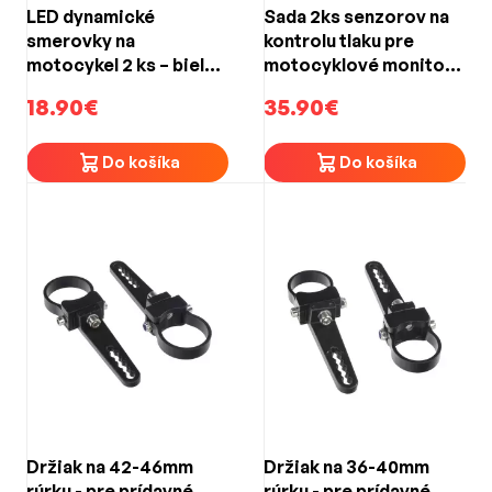
LED dynamické
Sada 2ks senzorov na
smerovky na
kontrolu tlaku pre
motocykel 2 ks – biela /
motocyklové monitory
oranžová, 36 SMD,
DS-601caDVRM + DS-
18.90€
35.90€
IP65, 12 V, 13 cm
601caM
Do košíka
Do košíka
Držiak na 42-46mm
Držiak na 36-40mm
rúrku - pre prídavné
rúrku - pre prídavné