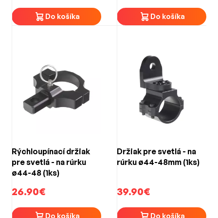
Do košíka
Do košíka
Rýchloupínací držiak
Držiak pre svetlá - na
pre svetlá - na rúrku
rúrku ø44-48mm (1ks)
ø44-48 (1ks)
26.90€
39.90€
Do košíka
Do košíka