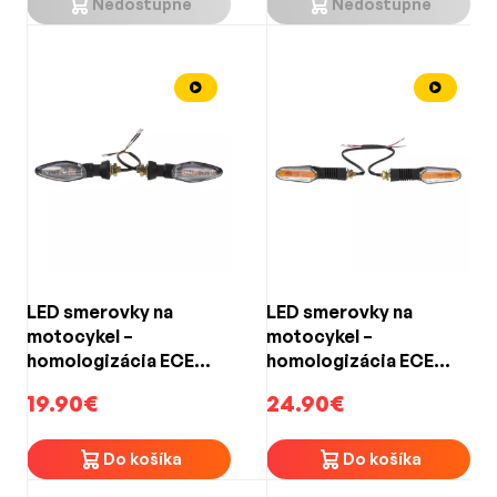
Nedostupné
Nedostupné
LED smerovky na
LED smerovky na
motocykel –
motocykel –
homologizácia ECE
homologizácia ECE
R148, IP66, 12 V, závit
R50, IP66, 12 V, závit
19.90€
24.90€
M10, 1 pár
M10, 1 pár
Do košíka
Do košíka