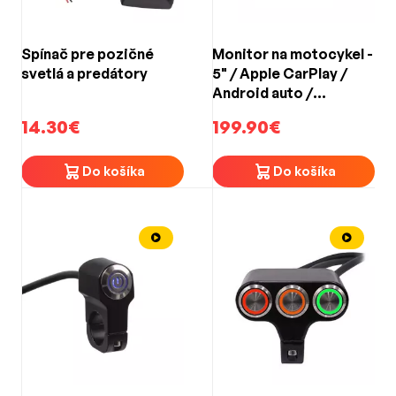
Spínač pre pozičné
Monitor na motocykel -
svetlá a predátory
5" / Apple CarPlay /
Android auto /
Bluetooth / mini USB /
14.30€
199.90€
micro SD
Do košíka
Do košíka