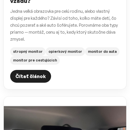
vzadu?
Jedna veľká obrazovka pre celú rodinu, alebo vlastný
displej pre každého? Závisí od toho, koľko máte detí, čo
chcú pozerať a aké auto šoférujete. Porovnáme oba typy
priamo — montáž, cenu aj to, kedy ktorý skutočne dáva
zmysel.
stropný monitor
opierkový monitor
monitor do auta
monitor pre cestujúcich
Čítať článok