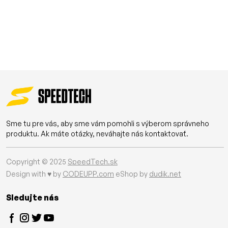
Sme tu pre vás, aby sme vám pomohli s výberom správneho
produktu. Ak máte otázky, neváhajte nás kontaktovať.
Copyright © 2025
SpeedTech.sk
Design with ♥ by
CODEUPP.com
eShop by
dudik.net
Sledujte nás