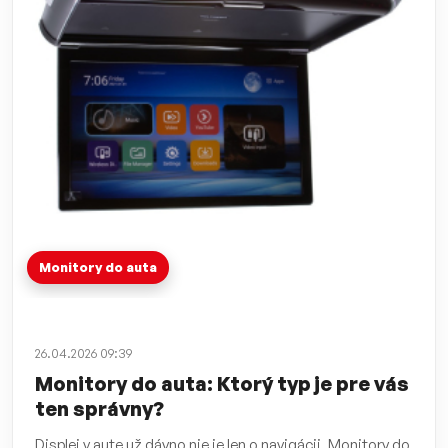
Monitory do auta
26.04.2026 09:39
Monitory do auta: Ktorý typ je pre vás
ten správny?
Displej v aute už dávno nie je len o navigácii. Monitory do