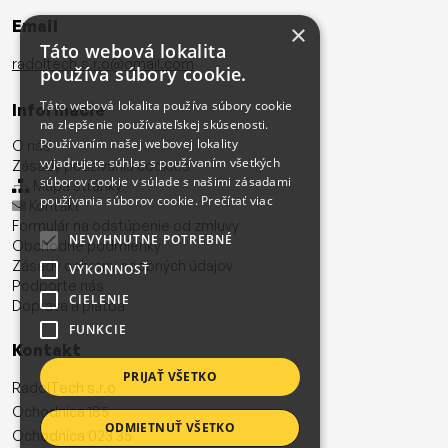
Email
×
Táto webová lokalita
radoltech.s.r.o@gmail.com
používa súbory cookie.
Táto webová lokalita používa súbory cookie
Informácie
na zlepšenie používateľskej skúsenosti.
Používaním našej webovej lokality
O nás
vyjadrujete súhlas s používaním všetkých
Zásady používania cookies
súborov cookie v súlade s našimi zásadami
Mapa stránky
používania súborov cookie.
Prečítať viac
Kontakt
Formulár na odstúpenie od zmluvy
NEVYHNUTNE POTREBNÉ
Obchodné podmienky
Zásady ochrany osobných údajov
VÝKONNOSŤ
Podporte nás
CIELENIE
Doprava a platba
FUNKCIE
Kontakt
PRIJAŤ VŠETKO
RadolTech s.r.o
Ochodnica 185
ODMIETNUŤ VŠETKO
Ochodnica 023 35