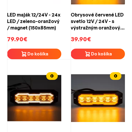
LED maják 12/24V - 24x
Obrysové červené LED
LED / zeleno-oranžový
svetlo 12V / 24V - s
/ magnet (150x85mm)
výstražným oranžovým
LED predátorom ECE
79.90€
39.90€
R65 (129x40x15mm)
Do košíka
Do košíka