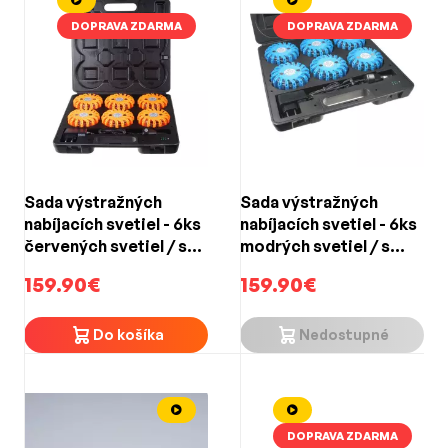
DOPRAVA ZDARMA
DOPRAVA ZDARMA
Sada výstražných
Sada výstražných
nabíjacích svetiel - 6ks
nabíjacích svetiel - 6ks
červených svetiel / s
modrých svetiel / s
magnetickým
magnetickým
159.90€
159.90€
uchytením / vodotesné
uchytením / vodotesné
Do košíka
Nedostupné
DOPRAVA ZDARMA