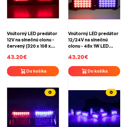
Vnútorný LED predátor
Vnútorný LED predátor
12V na slnečnú clonu -
12/24V na slnečnú
červený (320 x 108 x
clonu - 48x 1W LED
33mm)
modro-červený (300 x
43.20€
43.20€
90 x 16mm)
Do košíka
Do košíka