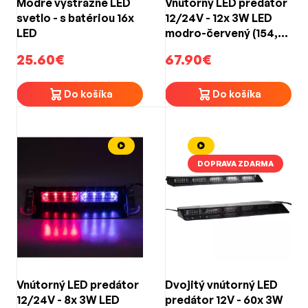
Modré výstražné LED
Vnútorný LED predátor
svetlo - s batériou 16x
12/24V - 12x 3W LED
LED
modro-červený (154,9
x 108,8 x 46,6 mm)
25.60€
67.90€
Do košíka
Do košíka
DOPRAVA ZDARMA
Vnútorný LED predátor
Dvojitý vnútorný LED
12/24V - 8x 3W LED
predátor 12V - 60x 3W