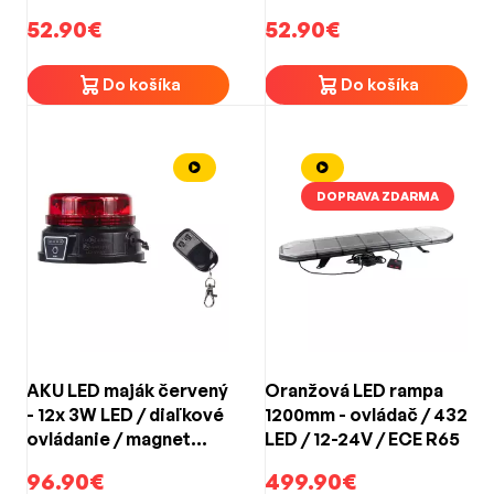
48W / 10-30V / ECE R65
48W / 10-30V / ECE R65
52.90€
52.90€
/ žlté (236x80x37mm)
(236x80x37mm)
Do košíka
Do košíka
DOPRAVA ZDARMA
AKU LED maják červený
Oranžová LED rampa
- 12x 3W LED / diaľkové
1200mm - ovládač / 432
ovládanie / magnet
LED / 12-24V / ECE R65
(130x80mm)
96.90€
499.90€