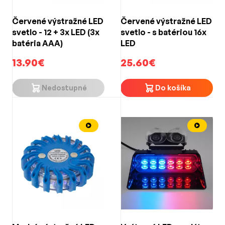
Červené výstražné LED
Červené výstražné LED
svetlo - 12 + 3x LED (3x
svetlo - s batériou 16x
batéria AAA)
LED
13.90€
25.60€
Nedostupné
Do košíka