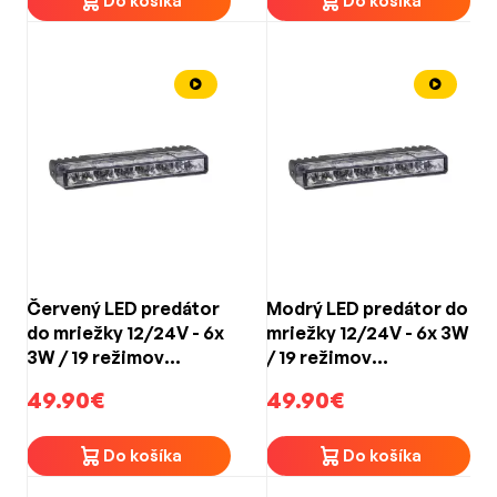
Do košíka
Do košíka
Červený LED predátor
Modrý LED predátor do
do mriežky 12/24V - 6x
mriežky 12/24V - 6x 3W
3W / 19 režimov
/ 19 režimov
výstražného blikania /
výstražného blikania /
49.90€
49.90€
ECE R65 (90x13x35mm)
ECE R65 (90x13x35mm)
Do košíka
Do košíka