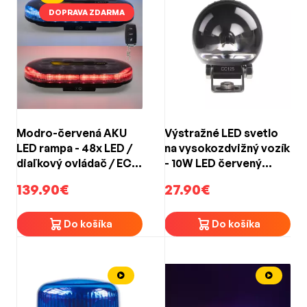
DOPRAVA ZDARMA
Modro-červená AKU
Výstražné LED svetlo
LED rampa - 48x LED /
na vysokozdvižný vozík
diaľkový ovládač / ECE
- 10W LED červený
R65 / s magnetom
oblúk 10-80V
139.90€
27.90€
(328x186x50mm)
(67x87x56mm)
Do košíka
Do košíka