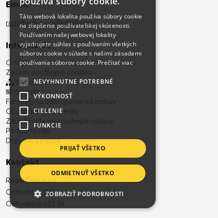
používa súbory cookie.
Email
Táto webová lokalita používa súbory cookie
radoltech.s.r.o@gmail.com
na zlepšenie používateľskej skúsenosti.
Používaním našej webovej lokality
vyjadrujete súhlas s používaním všetkých
Informácie
súborov cookie v súlade s našimi zásadami
O nás
používania súborov cookie.
Prečítať viac
Zásady používania cookies
NEVYHNUTNE POTREBNÉ
Mapa stránky
Kontakt
VÝKONNOSŤ
Formulár na odstúpenie od zmluvy
CIELENIE
Obchodné podmienky
Zásady ochrany osobných údajov
FUNKCIE
Podporte nás
Doprava a platba
PRIJAŤ VŠETKO
Kontakt
ODMIETNUŤ VŠETKO
RadolTech s.r.o
Ochodnica 185
ZOBRAZIŤ PODROBNOSTI
Ochodnica 023 35