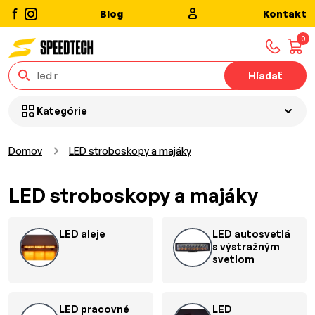
Blog
Kontakt
0
Hľadať
Kategórie
Domov
LED stroboskopy a majáky
LED stroboskopy a majáky
LED aleje
LED autosvetlá
s výstražným
svetlom
LED pracovné
LED