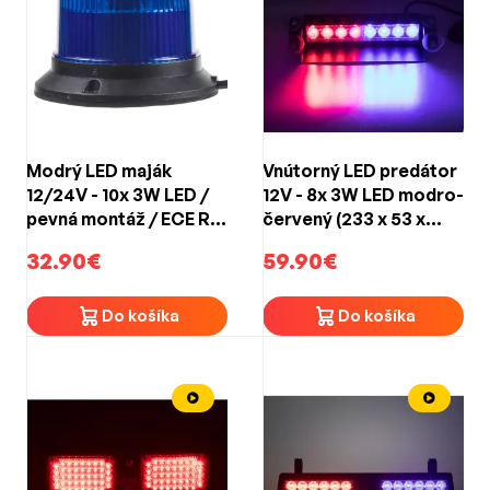
Modrý LED maják
Vnútorný LED predátor
12/24V - 10x 3W LED /
12V - 8x 3W LED modro-
pevná montáž / ECE R10
červený (233 x 53 x
(ø 121 x 90 mm)
100mm)
32.90€
59.90€
Do košíka
Do košíka