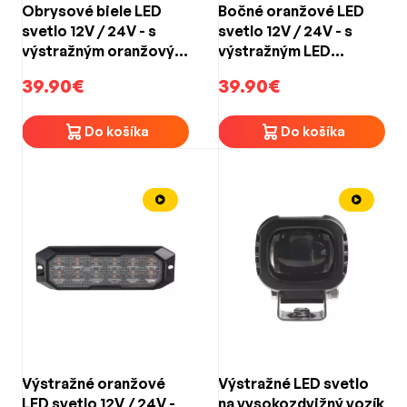
Obrysové biele LED
Bočné oranžové LED
svetlo 12V / 24V - s
svetlo 12V / 24V - s
výstražným oranžovým
výstražným LED
LED predátorom ECE
predátorom ECE R65
39.90€
39.90€
R65 (129x40x15mm)
(129x40x15mm)
Do košíka
Do košíka
Výstražné oranžové
Výstražné LED svetlo
LED svetlo 12V / 24V -
na vysokozdvižný vozík