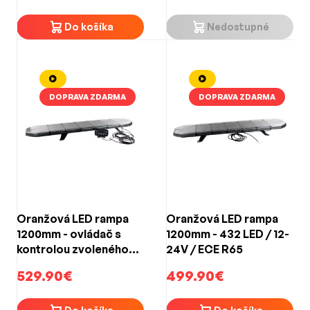
Do košíka
Nedostupné
DOPRAVA ZDARMA
DOPRAVA ZDARMA
Oranžová LED rampa
Oranžová LED rampa
1200mm - ovládač s
1200mm - 432 LED / 12-
kontrolou zvoleného
24V / ECE R65
režimu / 432 LED / 12-
529.90€
499.90€
24V / ECE R65