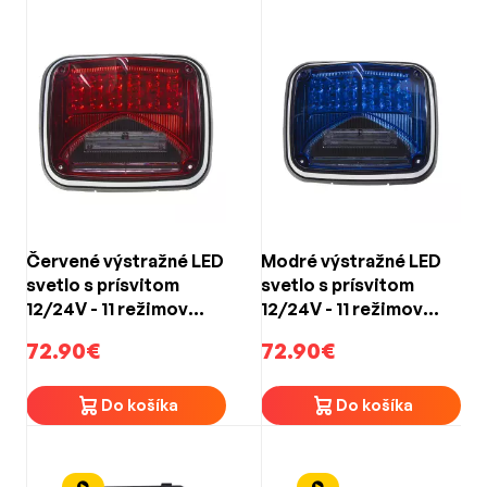
Červené výstražné LED
Modré výstražné LED
svetlo s prísvitom
svetlo s prísvitom
12/24V - 11 režimov
12/24V - 11 režimov
výstražného blikania /
výstražného blikania /
72.90€
72.90€
ECE R65
ECE R65
Do košíka
Do košíka