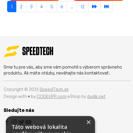
1
2
3
4
5
6
..
12
Sme tu pre vás, aby sme vám pomohli s výberom správneho
produktu. Ak máte otázky, neváhajte nás kontaktovať.
Copyright © 2025
SpeedTech.sk
Design with ♥ by
CODEUPP.com
eShop by
dudik.net
Sledujte nás
×
Táto webová lokalita