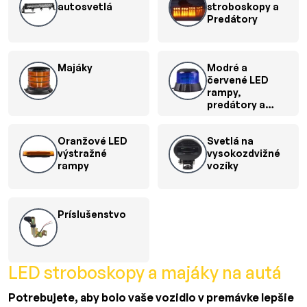
autosvetlá
stroboskopy a
Predátory
Majáky
Modré a
červené LED
rampy,
predátory a
majáky
Oranžové LED
Svetlá na
výstražné
vysokozdvižné
rampy
vozíky
Príslušenstvo
LED stroboskopy a majáky na autá
Potrebujete, aby bolo vaše vozidlo v premávke lepšie