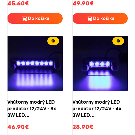
45.60€
49.90€
Do košíka
Do košíka
Vnútorny modrý LED
Vnútorny modrý LED
predátor 12/24V - 8x
predátor 12/24V - 4x
3W LED
3W LED
(233x53x100mm)
(145x53x100mm)
46.90€
28.90€