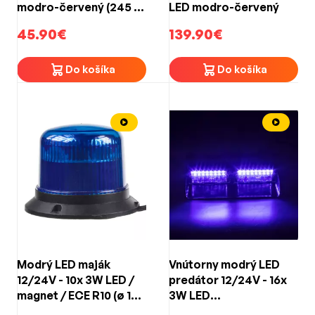
modro-červený (245 x
LED modro-červený
55 x 118mm)
45.90€
139.90€
Do košíka
Do košíka
Modrý LED maják
Vnútorny modrý LED
12/24V - 10x 3W LED /
predátor 12/24V - 16x
magnet / ECE R10 (ø 121
3W LED
x 90 mm)
(210x42x75mm)