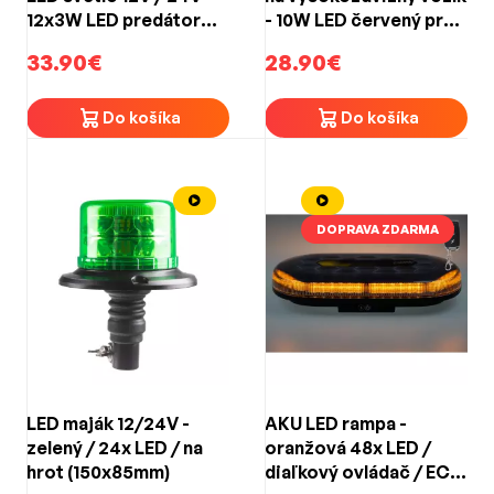
12x3W LED predátor
- 10W LED červený pruh
ECE R65
9-80V (72x82x66mm)
33.90€
28.90€
(129x40x15mm)
Do košíka
Do košíka
DOPRAVA ZDARMA
LED maják 12/24V -
AKU LED rampa -
zelený / 24x LED / na
oranžová 48x LED /
hrot (150x85mm)
diaľkový ovládač / ECE