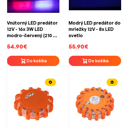
Vnútorný LED predátor
Modrý LED predátor do
12V - 16x 3W LED
mriežky 12V - 8x LED
modro-červený (210 x
svetlo
42 x 75mm)
54.90€
55.90€
Do košíka
Do košíka