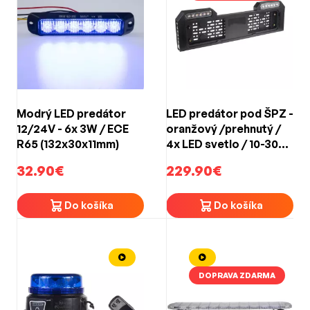
Modrý LED predátor
LED predátor pod ŠPZ -
12/24V - 6x 3W / ECE
oranžový /prehnutý /
R65 (132x30x11mm)
4x LED svetlo / 10-30V
/ ECE R65
32.90€
229.90€
Do košíka
Do košíka
DOPRAVA ZDARMA