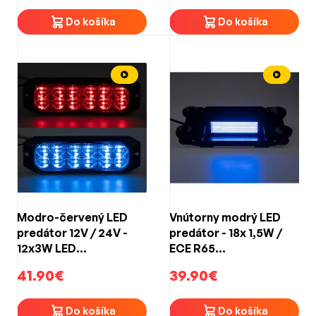
s magnetom
(304x157x44mm)
Do košíka
Do košíka
Modro-červený LED
Vnútorny modrý LED
predátor 12V / 24V -
predátor - 18x 1,5W /
12x3W LED
ECE R65
(129x40x15mm)
(252x116x76mm)
41.90€
39.90€
Do košíka
Do košíka