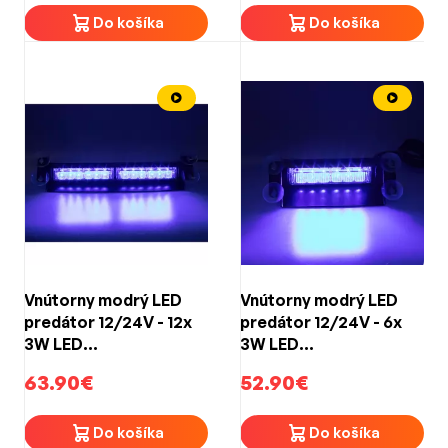
Do košíka
Do košíka
Vnútorny modrý LED
Vnútorny modrý LED
predátor 12/24V - 12x
predátor 12/24V - 6x
3W LED
3W LED
(356x60x80mm)
(210x53x100mm)
63.90€
52.90€
Do košíka
Do košíka