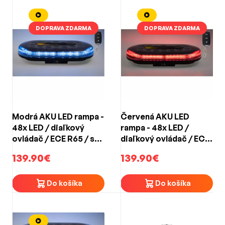
DOPRAVA ZDARMA
DOPRAVA ZDARMA
Modrá AKU LED rampa -
Červená AKU LED
48x LED / diaľkový
rampa - 48x LED /
ovládač / ECE R65 / s
diaľkový ovládač / ECE
magnetom
R65 / s magnetom
139.90€
139.90€
(328x186x50mm)
(328x186x50mm)
Do košíka
Do košíka