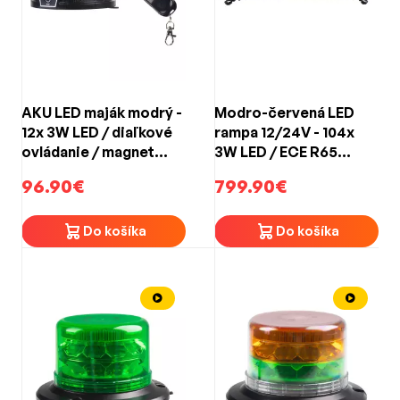
AKU LED maják modrý -
Modro-červená LED
12x 3W LED / diaľkové
rampa 12/24V - 104x
ovládanie / magnet
3W LED / ECE R65
(130x80mm)
(1442x250x45mm)
96.90€
799.90€
Do košíka
Do košíka