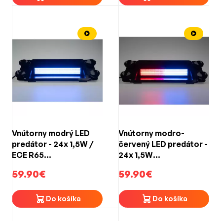
Vnútorny modrý LED
Vnútorny modro-
predátor - 24x 1,5W /
červený LED predátor -
ECE R65
24x 1,5W
(332x116x76mm)
(332x116x76mm)
59.90€
59.90€
Do košíka
Do košíka