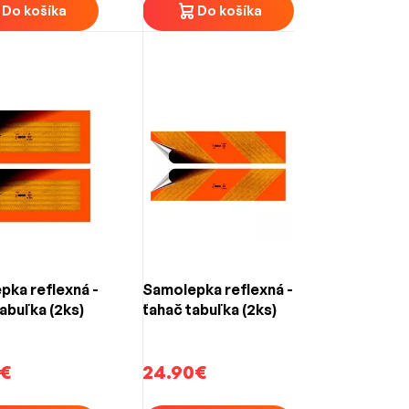
Do košíka
Do košíka
pka reflexná -
Samolepka reflexná -
abuľka (2ks)
ťahač tabuľka (2ks)
€
24.90€