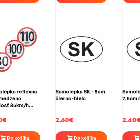
lepka reflexná
Samolepka SK - 5cm
Samole
bmedzená
čierno-biela
7,5cm 
losť 85km/h
mm)
0€
2.60€
2.40
Do košíka
Do košíka