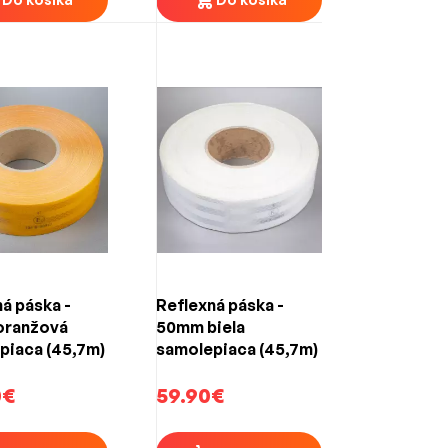
á páska -
Reflexná páska -
oranžová
50mm biela
piaca (45,7m)
samolepiaca (45,7m)
0€
59.90€