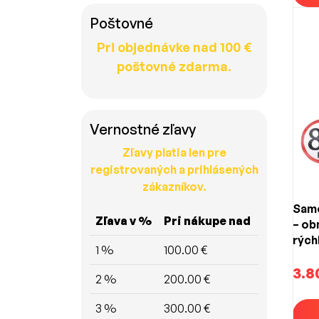
Poštovné
Pri objednávke nad 100 €
poštovné zdarma.
Vernostné zľavy
Zľavy platia len pre
registrovaných a prihlásených
zákazníkov.
Samo
Zľava v %
Pri nákupe nad
– o
rých
1 %
100.00 €
(150
3.8
2 %
200.00 €
3 %
300.00 €