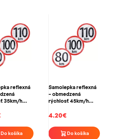
pka reflexná
Samolepka reflexná
dzená
– obmedzená
sť 35km/h
rýchlosť 45km/h
)
(150mm)
€
4.20€
Do košíka
Do košíka