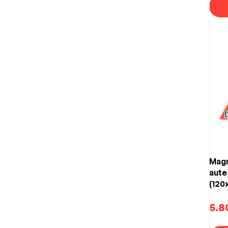
Magn
aute
(120
5.8