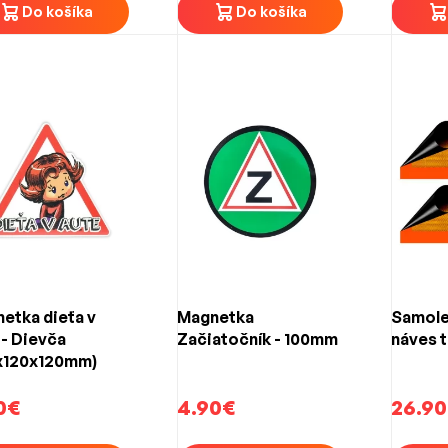
Do košíka
Do košíka
etka dieťa v
Magnetka
Samole
 - Dievča
Začiatočník - 100mm
náves t
x120x120mm)
0€
4.90€
26.90