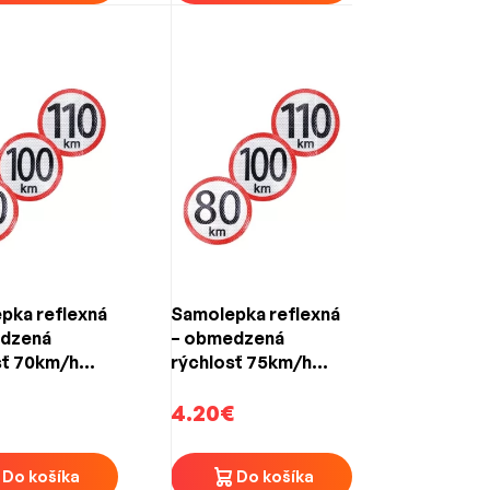
pka reflexná
Samolepka reflexná
dzená
– obmedzená
sť 70km/h
rýchlosť 75km/h
)
(150mm)
4.20€
Do košíka
Do košíka