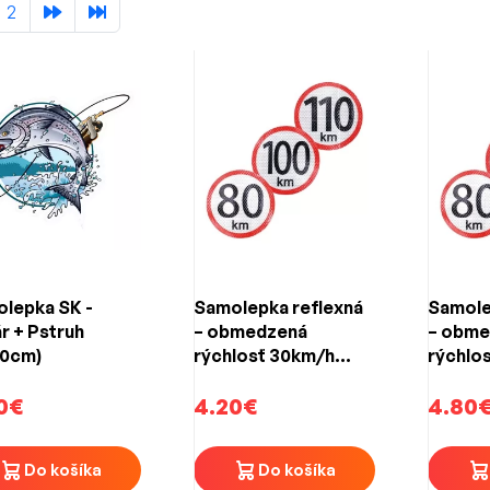
2
lepka SK -
Samolepka reflexná
Samole
r + Pstruh
– obmedzená
– obme
10cm)
rýchlosť 30km/h
rýchlo
(150mm)
(150mm
0€
4.20€
4.80
Do košíka
Do košíka