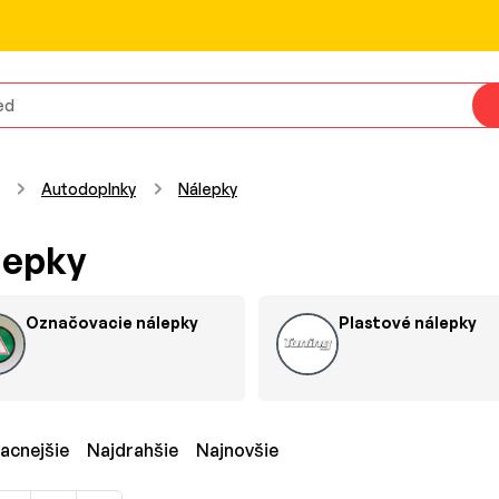
Autodoplnky
Nálepky
lepky
Označovacie nálepky
Plastové nálepky
lacnejšie
Najdrahšie
Najnovšie