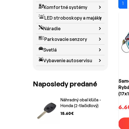
1
Komfortné systémy
LED stroboskopy a majáky
Náradie
Parkovacie senzory
Svetlá
Vybavenie autoservisu
Samo
Naposledy predané
Rybá
(17x
Náhradný obal kľúča -
Honda (2-tlačidlový)
6.6
15.60€