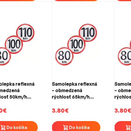
lepka reflexná
Samolepka reflexná
Samole
bmedzená
– obmedzená
– obme
losť 50km/h
rýchlosť 65km/h
rýchlo
mm)
(150mm)
(150mm
0€
3.80€
3.80€
Do košíka
Do košíka