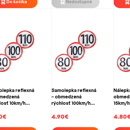
Do košíka
Nedostupné
lepka reflexná
Samolepka reflexná
Nálepka
bmedzená
– obmedzená
obmedz
losť 10km/h
rýchlosť 100km/h
15km/h
mm)
(150mm)
0€
4.90€
4.80