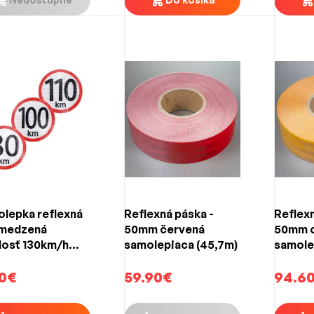
lepka reflexná
Reflexná páska -
Reflexn
bmedzená
50mm červená
50mm 
losť 130km/h
samolepiaca (45,7m)
samole
mm)
0€
59.90€
94.6