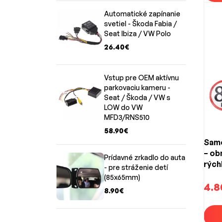
Automatické zapínanie
svetiel - Škoda Fabia /
Seat Ibiza / VW Polo
26.40€
Vstup pre OEM aktívnu
parkovaciu kameru -
Seat / Škoda / VW s
LOW do VW
MFD3/RNS510
58.90€
Samo
– o
Prídavné zrkadlo do auta
rých
- pre stráženie detí
(150
(85x65mm)
4.8
8.90€