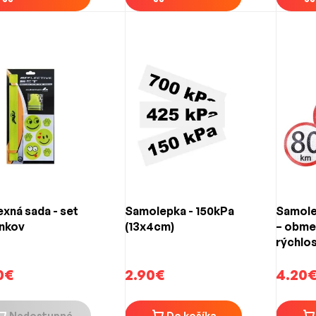
exná sada - set
Samolepka - 150kPa
Samole
nkov
(13x4cm)
– obme
rýchlo
(150mm
0€
2.90€
4.20
Nedostupné
Do košíka