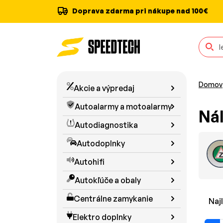
Doprava zdarma pri nákupe nad 100€
Domov
Akcie a výpredaj
Autoalarmy a motoalarmy
Ná
Autodiagnostika
Autodoplnky
Autohifi
Autokľúče a obaly
Centrálne zamykanie
Naj
Elektro doplnky