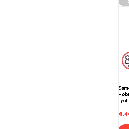
Samo
– o
rých
(150
4.4