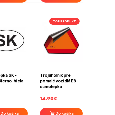
TOP PRODUKT
pka SK -
Trojuholník pre
čierno-biela
pomalé vozidlá E8 -
samolepka
€
14.90€
Do košíka
Do košíka