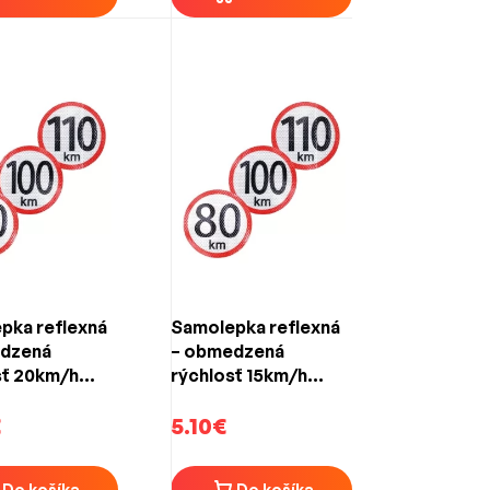
pka reflexná
Samolepka reflexná
dzená
– obmedzená
sť 20km/h
rýchlosť 15km/h
)
(150mm)
€
5.10€
Do košíka
Do košíka