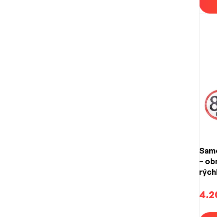
Samo
– o
rých
(150
4.2