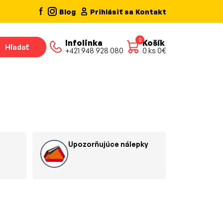
Blog
Prihlásiť sa
Kontakt
0
Infolinka
Košík
Hľadať
+421 948 928 080
0
ks
0
€
Upozorňujúce nálepky