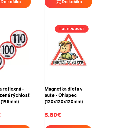
Do košíka
Do košíka
TOP PRODUKT
 reflexná –
Magnetka dieťa v
ená rýchlosť
aute - Chlapec
 (195mm)
(120x120x120mm)
€
5.80€