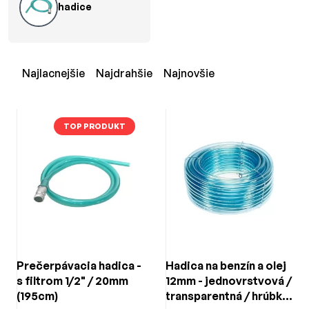
hadice
Najlacnejšie
Najdrahšie
Najnovšie
TOP PRODUKT
Prečerpávacia hadica -
Hadica na benzín a olej
s filtrom 1/2" / 20mm
12mm - jednovrstvová /
(195cm)
transparentná / hrúbka