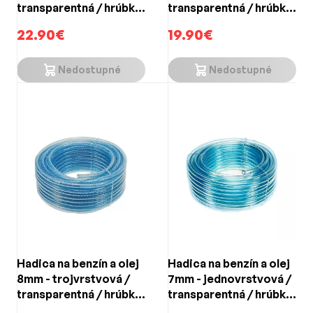
transparentná / hrúbka
transparentná / hrúbka
steny 1,5mm (25m)
steny 1,3mm (25m)
22.90€
19.90€
Nedostupné
Nedostupné
Hadica na benzín a olej
Hadica na benzín a olej
8mm - trojvrstvová /
7mm - jednovrstvová /
transparentná / hrúbka
transparentná / hrúbka
steny 2,0mm / 6 BAR
steny 1,5mm (25m)