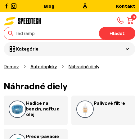
Blog
Kontakt
0
Hľadať
Kategórie
Domov
Autodoplnky
Náhradné diely
Náhradné diely
Hadice na
Palivové filtre
benzín, naftu a
olej
Prečerpávacie