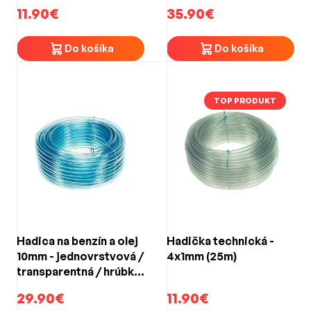
steny 1,5mm (25m)
11.90€
35.90€
Do košíka
Do košíka
TOP PRODUKT
Hadica na benzín a olej
Hadička technická -
10mm - jednovrstvová /
4x1mm (25m)
transparentná / hrúbka
steny 1,5mm (25m)
29.90€
11.90€