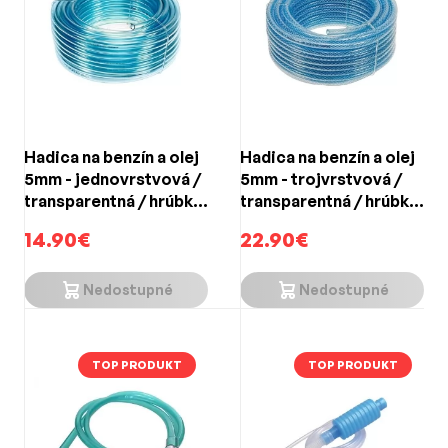
Hadica na benzín a olej
Hadica na benzín a olej
5mm - jednovrstvová /
5mm - trojvrstvová /
transparentná / hrúbka
transparentná / hrúbka
steny 1,0mm (25m)
steny 1,5mm / 6 BAR
14.90€
22.90€
(25m)
Nedostupné
Nedostupné
TOP PRODUKT
TOP PRODUKT