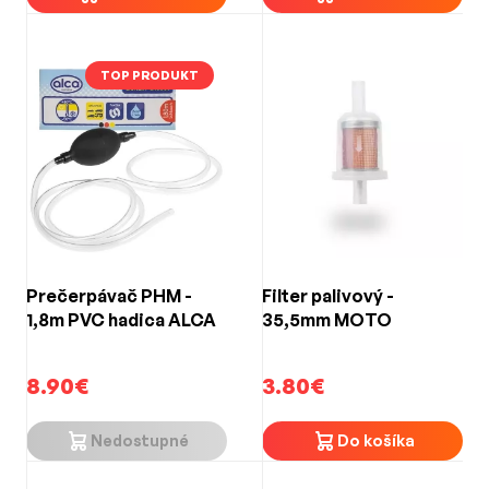
TOP PRODUKT
Prečerpávač PHM -
Filter palivový -
1,8m PVC hadica ALCA
35,5mm MOTO
8.90€
3.80€
Nedostupné
Do košíka