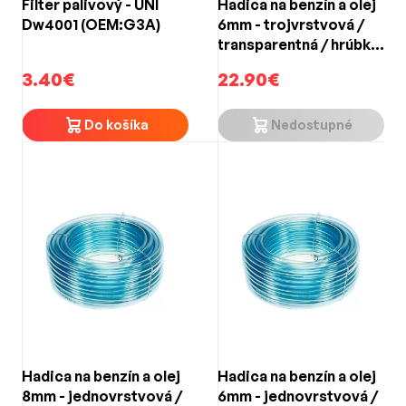
Filter palivový - UNI
Hadica na benzín a olej
Dw4001 (OEM:G3A)
6mm - trojvrstvová /
transparentná / hrúbka
steny 1,5mm / 6 BAR
3.40€
22.90€
(25m)
Do košíka
Nedostupné
Hadica na benzín a olej
Hadica na benzín a olej
8mm - jednovrstvová /
6mm - jednovrstvová /