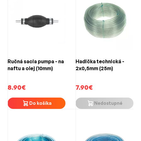
Ručná sacia pumpa - na
Hadička technická -
naftu a olej (10mm)
2x0,5mm (25m)
8.90€
7.90€
Do košíka
Nedostupné