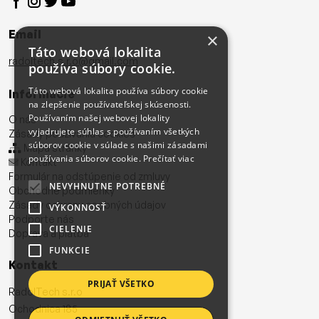
Email
×
Táto webová lokalita
radoltech.s.r.o@gmail.com
používa súbory cookie.
Táto webová lokalita používa súbory cookie
Informácie
na zlepšenie používateľskej skúsenosti.
Používaním našej webovej lokality
O nás
vyjadrujete súhlas s používaním všetkých
Zásady používania cookies
súborov cookie v súlade s našimi zásadami
Mapa stránky
používania súborov cookie.
Prečítať viac
Kontakt
Formulár na odstúpenie od zmluvy
NEVYHNUTNE POTREBNÉ
Obchodné podmienky
Zásady ochrany osobných údajov
VÝKONNOSŤ
Podporte nás
CIELENIE
Doprava a platba
FUNKCIE
Kontakt
PRIJAŤ VŠETKO
RadolTech s.r.o
Ochodnica 185