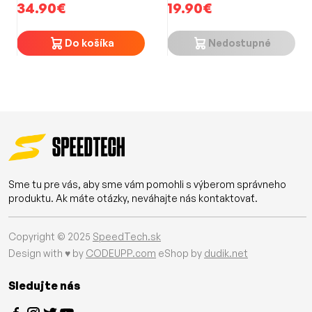
34.90€
19.90€
(25m)
Do košíka
Nedostupné
Sme tu pre vás, aby sme vám pomohli s výberom správneho
produktu. Ak máte otázky, neváhajte nás kontaktovať.
Copyright © 2025
SpeedTech.sk
Design with ♥ by
CODEUPP.com
eShop by
dudik.net
Sledujte nás