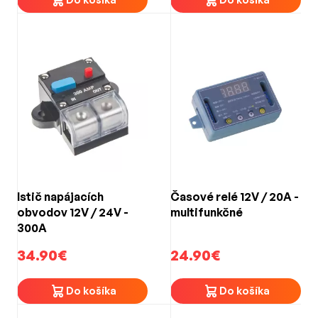
Istič napájacích
Časové relé 12V / 20A -
obvodov 12V / 24V -
multifunkčné
300A
34.90€
24.90€
Do košíka
Do košíka