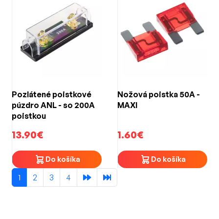
Pozlátené poistkové
Nožová poistka 50A -
púzdro ANL - so 200A
MAXI
poistkou
13.90€
1.60€
Do košíka
Do košíka
1
2
3
4