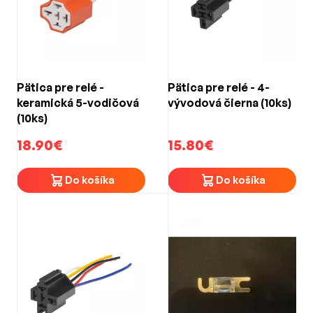
Pätica pre relé -
Pätica pre relé - 4-
keramická 5-vodičová
vývodová čierna (10ks)
(10ks)
18.90€
15.80€
Do košíka
Do košíka