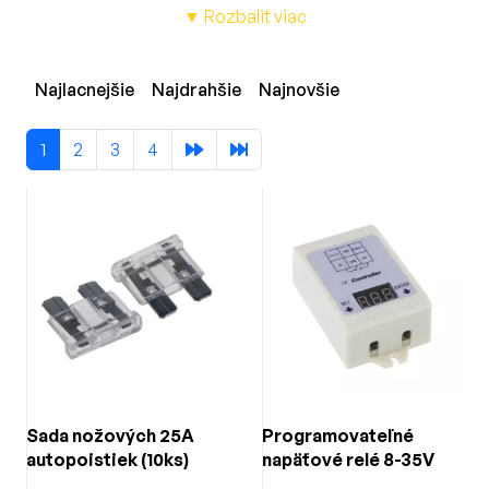
▼ Rozbaliť viac
Ponúkame klasické autopoistky, poistky pre zosilňovače,
púzdra a držiaky poistiek,
ističe
, ako aj 12V a 24V relé s
príslušenstvom pre jednoduchú montáž.
Najlacnejšie
Najdrahšie
Najnovšie
Produkty sú vhodné pre bežné osobné autá, dodávky,
nákladné vozidlá aj špeciálne inštalácie v karavanoch,
1
2
3
4
lodiach či pracovných strojoch.
Vďaka širokému výberu typov a rozmerov jednoducho
nájdete správne riešenie pre každú elektroinštaláciu.
V našej ponuke nájdete:
Štandardné a sklenené autopoistky pre 12V / 24V
systémy
Poistky a púzdra určené pre výkonové zosilňovače a
audiosystémy
Držiaky, ističe a montážne púzdra pre bezpečné
Sada nožových 25A
Programovateľné
zapojenie
autopoistiek (10ks)
napäťové relé 8-35V
Relé 12V / 24V pre ovládanie svetiel, motorov a iných