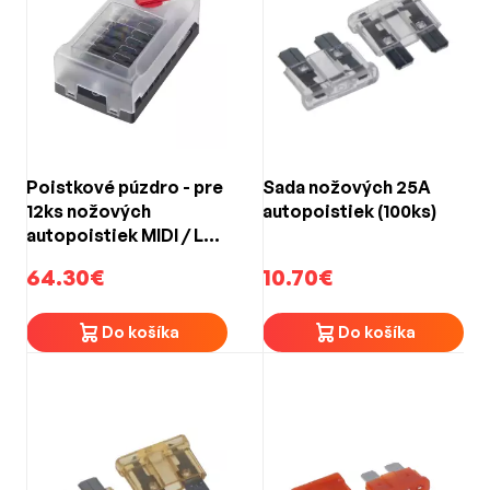
Poistkové púzdro - pre
Sada nožových 25A
12ks nožových
autopoistiek (100ks)
autopoistiek MIDI / LED
indikátor vypálenej
64.30€
10.70€
poistky
Do košíka
Do košíka