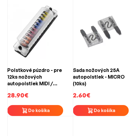
Poistkové púzdro - pre
Sada nožových 25A
12ks nožových
autopoistiek - MICRO
autopoistiek MIDI /
(10ks)
zbernica pre
28.90€
2.60€
ukostrenie
Do košíka
Do košíka