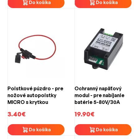
Do košíka
Do košíka
Poistkové púzdro - pre
Ochranný napäťový
nožové autopoistky
modul - pre nabíjanie
MICRO s krytkou
batérie 5-80V/30A
3.40€
19.90€
Do košíka
Do košíka