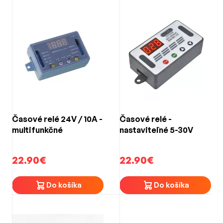
Časové relé 24V / 10A -
Časové relé -
multifunkčné
nastaviteľné 5-30V
22.90€
22.90€
Do košíka
Do košíka