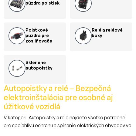
púzdra poistiek
Poistkové
Relé a reléové
púzdra pre
boxy
zosilňovače
Sklenené
autopoistky
Autopoistky a relé – Bezpečná
elektroinštalácia pre osobné aj
úžitkové vozidlá
V kategórii Autopoistky a relé nájdete všetko potrebné
pre spoľahlivú ochranu a spínanie elektrických obvodov vo
vozidlách.