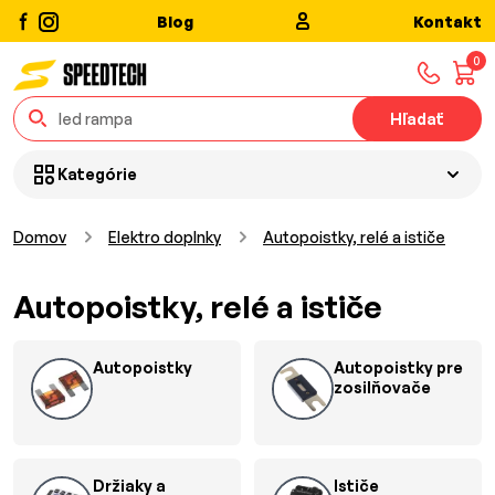
Blog
Kontakt
0
Hľadať
Kategórie
Domov
Elektro doplnky
Autopoistky, relé a ističe
Autopoistky, relé a ističe
Autopoistky
Autopoistky pre
zosilňovače
Držiaky a
Ističe