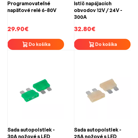
Programovateľné
Istič napájacích
napäťové relé 6-80V
obvodov 12V / 24V -
300A
29.90€
32.80€
Do košíka
Do košíka
Sada autopoistiek -
Sada autopoistiek -
30A nožové s LED
25A nožové s LED