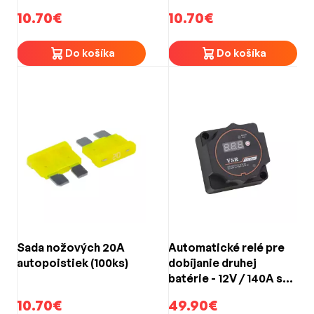
10.70€
10.70€
Do košíka
Do košíka
Sada nožových 20A
Automatické relé pre
autopoistiek (100ks)
dobíjanie druhej
batérie - 12V / 140A s
voltmetrom
10.70€
49.90€