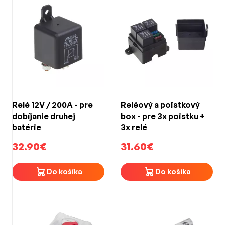
Relé 12V / 200A - pre
Reléový a poistkový
dobíjanie druhej
box - pre 3x poistku +
batérie
3x relé
32.90€
31.60€
Do košíka
Do košíka