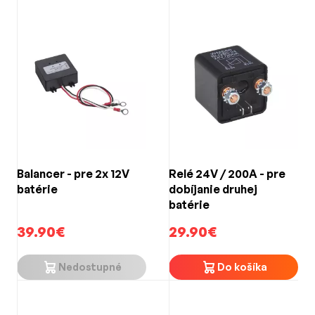
Balancer - pre 2x 12V
Relé 24V / 200A - pre
batérie
dobíjanie druhej
batérie
39.90€
29.90€
Nedostupné
Do košíka