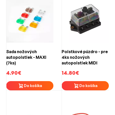
Sada nožových
Poistkové púzdro - pre
autopoistiek - MAXI
4ks nožových
(7ks)
autopoistiek MIDI
4.90€
14.80€
Do košíka
Do košíka