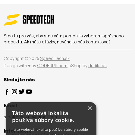
Sme tu pre vás, aby sme vám pomohli s výberom správneho
produktu. Ak máte otázky, neváhajte nás kontaktovať.
Copyright © 2025
SpeedTech.sk
Design with ♥ by
CODEUPP.com
eShop by
dudik.net
Sledujte nás
Email
×
Táto webová lokalita
radoltech.s.r.o@gmail.com
používa súbory cookie.
Táto webová lokalita používa súbory cookie
Informácie