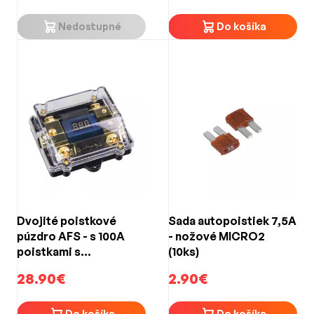
Nedostupné
Do košíka
Dvojité poistkové
Sada autopoistiek 7,5A
púzdro AFS - s 100A
- nožové MICRO2
poistkami s
(10ks)
voltmetrom
28.90€
2.90€
Do košíka
Do košíka