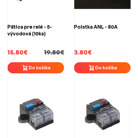
Pätica pre relé - 5-
Poistka ANL - 80A
vývodová (10ks)
15.80€
19.80€
3.80€
Do košíka
Do košíka