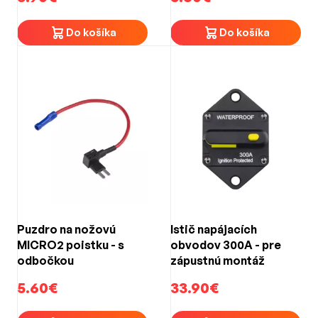
Do košíka
Do košíka
Puzdro na nožovú
Istič napájacích
MICRO2 poistku - s
obvodov 300A - pre
odbočkou
zápustnú montáž
5.60€
33.90€