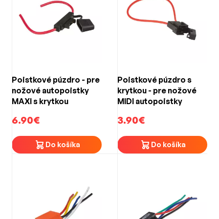
Poistkové púzdro - pre
Poistkové púzdro s
nožové autopoistky
krytkou - pre nožové
MAXI s krytkou
MIDI autopoistky
6.90€
3.90€
Do košíka
Do košíka