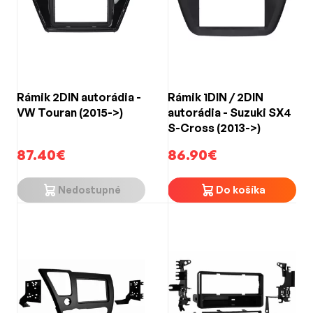
Rámik 2DIN autorádia -
Rámik 1DIN / 2DIN
VW Touran (2015->)
autorádia - Suzuki SX4
S-Cross (2013->)
87.40€
86.90€
Nedostupné
Do košíka