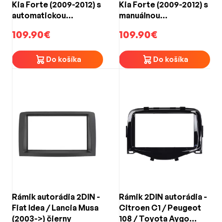
Kia Forte (2009-2012) s
Kia Forte (2009-2012) s
automatickou
manuálnou
klimatizáciou
klimatizáciou
109.90€
109.90€
Do košíka
Do košíka
Rámik autorádia 2DIN -
Rámik 2DIN autorádia -
Fiat Idea / Lancia Musa
Citroen C1 / Peugeot
(2003->) čierny
108 / Toyota Aygo