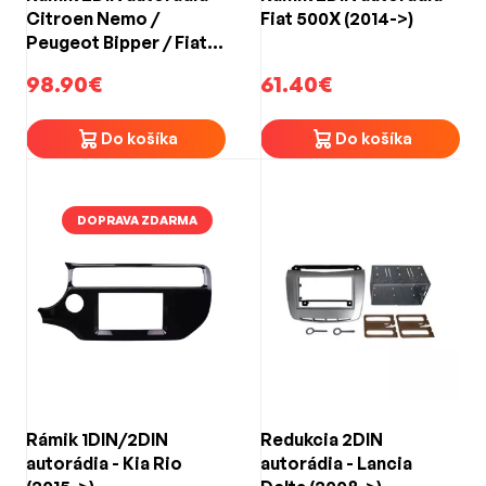
Citroen Nemo /
Fiat 500X (2014->)
Peugeot Bipper / Fiat
Qubo / Fiorino (2007-
98.90€
61.40€
>)
Do košíka
Do košíka
DOPRAVA ZDARMA
Rámik 1DIN/2DIN
Redukcia 2DIN
autorádia - Kia Rio
autorádia - Lancia