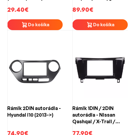
(2014->) čierny
29.40€
89.90€
Do košíka
Do košíka
Rámik 2DIN autorádia -
Rámik 1DIN / 2DIN
Hyundai i10 (2013->)
autorádia - Nissan
Qashqai / X-Trail /
Rogue (2014->)
74.90€
77.90€