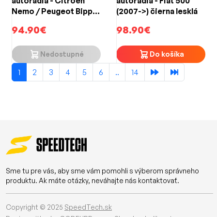
autorádia - Citroen
autorádia - Fiat 500
Nemo / Peugeot Bipper
(2007->) čierna lesklá
/ Fiat Qubo / Fiorino
94.90€
98.90€
(2007->)
Nedostupné
Do košíka
1
2
3
4
5
6
..
14
Sme tu pre vás, aby sme vám pomohli s výberom správneho
produktu. Ak máte otázky, neváhajte nás kontaktovať.
Copyright © 2025
SpeedTech.sk