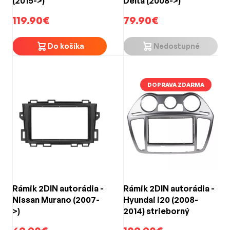
(2015->)
Delta (2008->)
119.90€
79.90€
Do košíka
Nedostupné
DOPRAVA ZDARMA
Rámik 2DIN autorádia -
Rámik 2DIN autorádia -
Nissan Murano (2007-
Hyundai i20 (2008-
>)
2014) strieborný