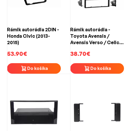
Rámik autorádia 2DIN -
Rámik autorádia -
Honda Civic (2013-
Toyota Avensis /
2015)
Avensis Verso / Celica
/ MR2 / RAV4 / Yaris
53.90€
38.70€
(1999->)
Do košíka
Do košíka