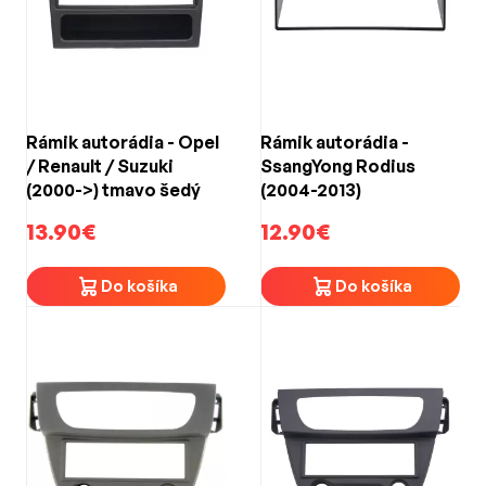
Rámik autorádia - Opel
Rámik autorádia -
/ Renault / Suzuki
SsangYong Rodius
(2000->) tmavo šedý
(2004-2013)
13.90€
12.90€
Do košíka
Do košíka