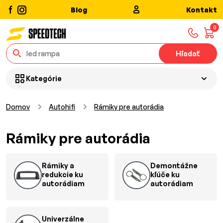
Blog
Kontakt
0
Hľadať
Kategórie
Domov
Autohifi
Rámiky pre autorádia
Rámiky pre autorádia
Rámiky a
Demontážne
redukcie ku
kľúče ku
autorádiam
autorádiam
Univerzálne