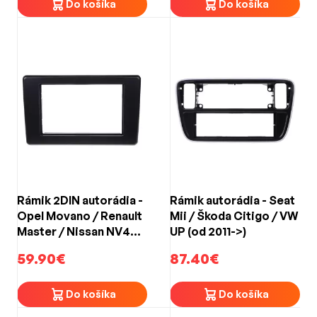
Do košíka
Do košíka
Rámik 2DIN autorádia -
Rámik autorádia - Seat
Opel Movano / Renault
Mii / Škoda Citigo / VW
Master / Nissan NV400
UP (od 2011->)
(2019->)
59.90€
87.40€
Do košíka
Do košíka