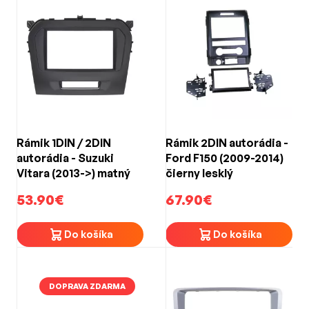
Rámik 1DIN / 2DIN
Rámik 2DIN autorádia -
autorádia - Suzuki
Ford F150 (2009-2014)
Vitara (2013->) matný
čierny lesklý
53.90€
67.90€
Do košíka
Do košíka
DOPRAVA ZDARMA