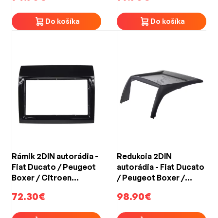
Do košíka
Do košíka
Rámik 2DIN autorádia -
Redukcia 2DIN
Fiat Ducato / Peugeot
autorádia - Fiat Ducato
Boxer / Citroen
/ Peugeot Boxer /
Jumper (1996-2006) s
Citroen Jumper (1996-
72.30€
98.90€
OEM autorádiom SONY
2006)