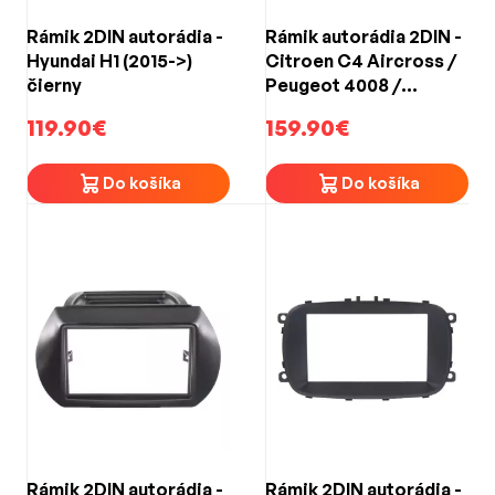
Rámik 2DIN autorádia -
Rámik autorádia 2DIN -
Hyundai H1 (2015->)
Citroen C4 Aircross /
čierny
Peugeot 4008 /
Mitsubishi Outlander,
119.90€
159.90€
ASX (2010->)
Do košíka
Do košíka
Rámik 2DIN autorádia -
Rámik 2DIN autorádia -