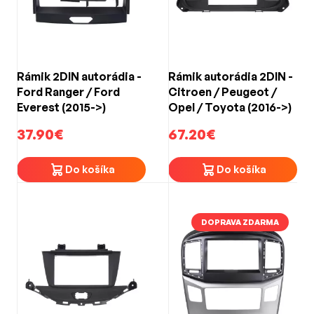
Rámik 2DIN autorádia -
Rámik autorádia 2DIN -
Ford Ranger / Ford
Citroen / Peugeot /
Everest (2015->)
Opel / Toyota (2016->)
37.90€
67.20€
Do košíka
Do košíka
DOPRAVA ZDARMA