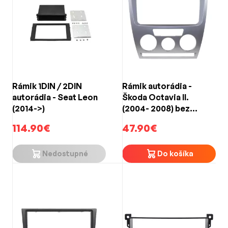
Rámik 1DIN / 2DIN
Rámik autorádia -
autorádia - Seat Leon
Škoda Octavia II.
(2014->)
(2004- 2008) bez
klimatizácie /
114.90€
47.90€
strieborný
Nedostupné
Do košíka