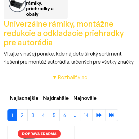
rámiky,
priehradky a
obaly
Univerzálne rámiky, montážne
redukcie a odkladacie priehradky
pre autorádia
Vitajte v našej ponuke, kde nájdete široký sortiment
riešení pre montáž autorádia, určených pre všetky značky
a modely vozidiel.
▼ Rozbaliť viac
Naša ponuka obsahuje nielen 1DIN a 2DIN rámiky a
montážne redukcie, ale aj univerzálne rámiky a
odkladacie priehradky, ktoré zabezpečia nielen
Najlacnejšie
Najdrahšie
Najnovšie
jednoduchú inštaláciu, ale aj praktické využitie interiéru
Vášho vozidla.
1
2
3
4
5
6
..
14
Či už vlastníte vozidlo značky
Škoda
,
Renault
,
Fiat
,
Peugeot
,
Citroën
,
Nissan
,
Kia
alebo
Subaru
či akúkoľvek inú
značku, naše univerzálne rámiky, montážne redukcie a
DOPRAVA ZDARMA