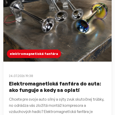
elektromagnetická fanfára
24.07.2026 19:38
Elektromagnetická fanfára do auta:
ako funguje a kedy sa oplatí
Chcete pre svoje auto silný a sýty zvuk skutočnej trúbky,
no odrádza vás zložitá montáž kompresora a
vzduchových hadíc? Elektromagnetická fanfára je