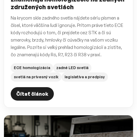
združených svetlách
Na krycom skle zadného svetla nájdete sériu písmen a
čísel, ktoré väčšina ľudí ignoruje. Pritom práve tieto ECE
kódy rozhodujú o tom, či prejdete cez STK a či sú
smerovky, brzdy, hmlovky či cúvačky na vašom vozíku
legálne. Pozrite si veľký prehľad homologizácií a zistite,
čo znamenajú kódy R6, R7, R23 či R38 v praxi.
ECE homologizácia
zadné LED svetlá
svetlá na prívesný vozík
legislatíva a predpisy
Čítať článok