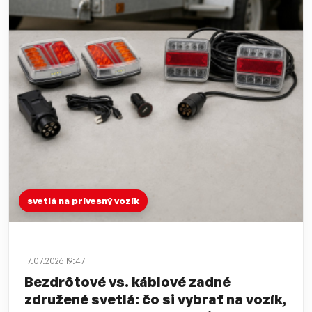
svetlá na prívesný vozík
17.07.2026 19:47
Bezdrôtové vs. káblové zadné
združené svetlá: čo si vybrať na vozík,