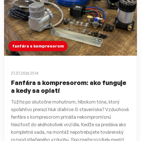
fanfára s kompresorom
27.07.2026 21:14
Fanfára s kompresorom: ako funguje
a kedy sa oplatí
Túžite po skutočne mohutnom, hlbokom tóne, ktorý
spoľahlivo prerazí hluk diaľnice či staveniska? Vzduchová
fanfára s kompresorom prináša nekompromisnú
hlasitosť do akéhokoľvek vozidla. Keďže sa predáva ako
kompletná sada, na montáž nepotrebujete továrenský
rozvod stlačeného vzduchu. Spoznajte rozdiely medzi