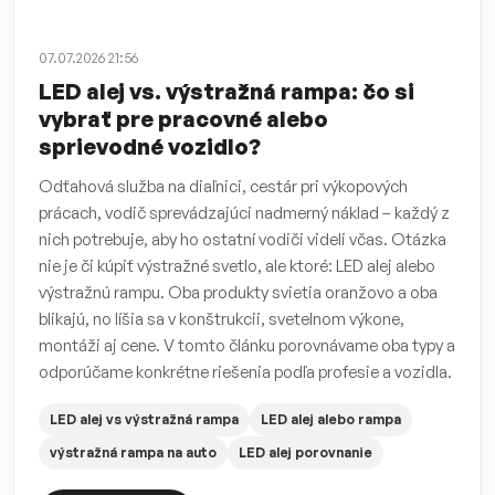
07.07.2026 21:56
LED alej vs. výstražná rampa: čo si
vybrať pre pracovné alebo
sprievodné vozidlo?
Odťahová služba na diaľnici, cestár pri výkopových
prácach, vodič sprevádzajúci nadmerný náklad – každý z
nich potrebuje, aby ho ostatní vodiči videli včas. Otázka
nie je či kúpiť výstražné svetlo, ale ktoré: LED alej alebo
výstražnú rampu. Oba produkty svietia oranžovo a oba
blikajú, no líšia sa v konštrukcii, svetelnom výkone,
montáži aj cene. V tomto článku porovnávame oba typy a
odporúčame konkrétne riešenia podľa profesie a vozidla.
LED alej vs výstražná rampa
LED alej alebo rampa
výstražná rampa na auto
LED alej porovnanie