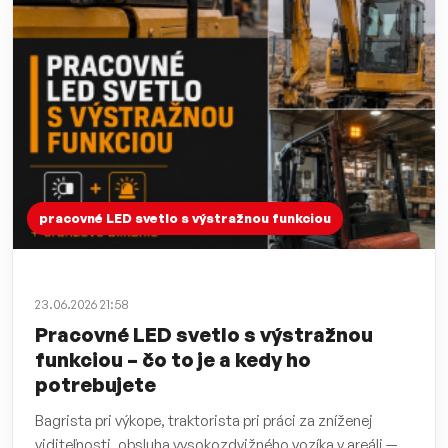
pracovné LED svetlo s výstražnou funkciou
23.06.2026 21:58
Pracovné LED svetlo s výstražnou
funkciou – čo to je a kedy ho
potrebujete
Bagrista pri výkope, traktorista pri práci za zníženej
viditeľnosti, obsluha vysokozdvižného vozíka v areáli —