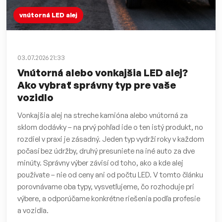
vnútorná LED alej
03.07.2026 21:33
Vnútorná alebo vonkajšia LED alej?
Ako vybrať správny typ pre vaše
vozidlo
Vonkajšia alej na streche kamióna alebo vnútorná za
sklom dodávky – na prvý pohľad ide o ten istý produkt, no
rozdiel v praxi je zásadný. Jeden typ vydrží roky v každom
počasí bez údržby, druhý presuniete na iné auto za dve
minúty. Správny výber závisí od toho, ako a kde alej
používate – nie od ceny ani od počtu LED. V tomto článku
porovnávame oba typy, vysvetľujeme, čo rozhoduje pri
výbere, a odporúčame konkrétne riešenia podľa profesie
a vozidla.