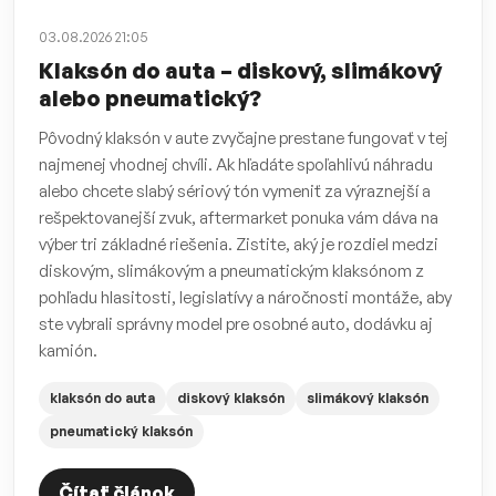
03.08.2026 21:05
Klaksón do auta – diskový, slimákový
alebo pneumatický?
Pôvodný klaksón v aute zvyčajne prestane fungovať v tej
najmenej vhodnej chvíli. Ak hľadáte spoľahlivú náhradu
alebo chcete slabý sériový tón vymeniť za výraznejší a
rešpektovanejší zvuk, aftermarket ponuka vám dáva na
výber tri základné riešenia. Zistite, aký je rozdiel medzi
diskovým, slimákovým a pneumatickým klaksónom z
pohľadu hlasitosti, legislatívy a náročnosti montáže, aby
ste vybrali správny model pre osobné auto, dodávku aj
kamión.
klaksón do auta
diskový klaksón
slimákový klaksón
pneumatický klaksón
Čítať článok