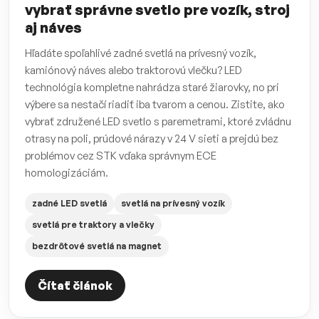
vybrať správne svetlo pre vozík, stroj
aj náves
Hľadáte spoľahlivé zadné svetlá na prívesný vozík,
kamiónový náves alebo traktorovú vlečku? LED
technológia kompletne nahrádza staré žiarovky, no pri
výbere sa nestačí riadiť iba tvarom a cenou. Zistite, ako
vybrať združené LED svetlo s paremetrami, ktoré zvládnu
otrasy na poli, prúdové nárazy v 24 V sieti a prejdú bez
problémov cez STK vďaka správnym ECE
homologizáciám.
zadné LED svetlá
svetlá na prívesný vozík
svetlá pre traktory a vlečky
bezdrôtové svetlá na magnet
Čítať článok