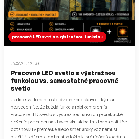
pracovné LED svetlo s výstražnou funkciou
26.06.2026 20:50
Pracovné LED svetlo s výstražnou
funkciou vs. samostatné pracovné
svetlo
Jedno svetlo namiesto dvoch znie lákavo — kým si
neuvedomíte, že každá funkcia robí kompromis.
Pracovné LED svetlo s výstražnou funkciou je praktické
riešenie pre bager na stavenisku alebo traktor na poli. Pre
odťahovku v premávke alebo smetiarský voz nemusí
stačiť. Ukážeme kde hranica leží a ktoré riešenie sedí na