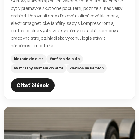
Sériový klaksón spĺňa len zákonné minimum. Ak chcete
byť v premávke skutočne počuteľní, pozrite si náš veľký
prehľad. Porovnali sme diskové a slimákové klaksóny,
elektromagnetické fanfáry, sady s kompresorom aj
profesionálne výstražné systémy pre autá, kamióny a
pracovné stroje z hľadiska výkonu, legislatívy a
náročnosti montáže.
klaksón do auta
fanfára do auta
výstražný systém do auta
klaksón na kamión
Čítať článok