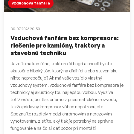
vzduchová fanfára
30.07.2026 20:50
Vzduchová fanfára bez kompresora:
riešenie pre kamióny, traktory a
stavebnú techniku
Jazdíte na kamióne, traktore či bagri a chceli by ste
skutočne hlboký tón, ktorý na diaľnici alebo stavenisku
nikto neprepočuje? Ak má vaše vozidlo vlastný
vzduchový systém, vzduchová fanfára bez kompresora je
technicky aj akusticky tou najlepšou voľbou. Využíva
totiž existujúci tlak priamo z pneumatického rozvodu,
takže prídavný kompresor vôbec nepotrebujete.
Spoznajte rozdiely medzi chrómovým a nerezovým
vyhotovením, zistite, aký tlak je potrebný na správne
fungovanie a na čo si dať pozor pri montáži