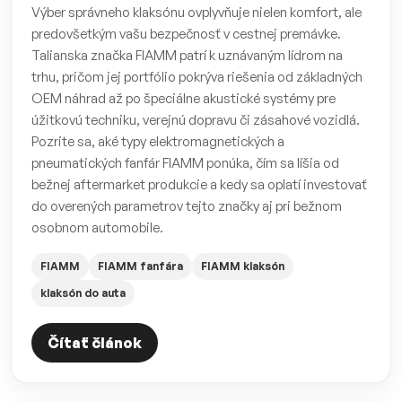
Výber správneho klaksónu ovplyvňuje nielen komfort, ale
predovšetkým vašu bezpečnosť v cestnej premávke.
Talianska značka FIAMM patrí k uznávaným lídrom na
trhu, pričom jej portfólio pokrýva riešenia od základných
OEM náhrad až po špeciálne akustické systémy pre
úžitkovú techniku, verejnú dopravu či zásahové vozidlá.
Pozrite sa, aké typy elektromagnetických a
pneumatických fanfár FIAMM ponúka, čím sa líšia od
bežnej aftermarket produkcie a kedy sa oplatí investovať
do overených parametrov tejto značky aj pri bežnom
osobnom automobile.
FIAMM
FIAMM fanfára
FIAMM klaksón
klaksón do auta
Čítať článok