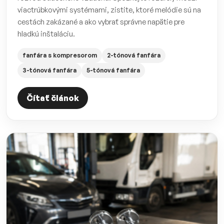
viactrúbkovými systémami, zistite, ktoré melódie sú na
cestách zakázané a ako vybrať správne napätie pre
hladkú inštaláciu.
fanfára s kompresorom
2-tónová fanfára
3-tónová fanfára
5-tónová fanfára
Čítať článok