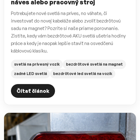
náves alebo pracovný stroj
Potrebujete nové svetlá na príves, no váhate, či
investovať do novej kabeláže alebo zvoliť bezdrôtovú
sadu na magnet? Pozrite si naše priame porovnanie.
Zistite, kedy vám bezdrôtové AKU svetlá ušetria hodiny
práce a kedy je naopak lepšie staviť na osvedčenú
káblovovú klasiku.
svetlá na prívesný vozík
bezdrôtové svetlá na magnet
zadné LED svetlá
bezdrôtové led svetlá na vozík
Čítať článok