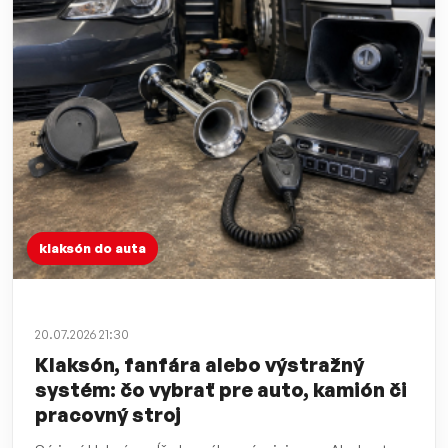
klaksón do auta
20.07.2026 21:30
Klaksón, fanfára alebo výstražný
systém: čo vybrať pre auto, kamión či
pracovný stroj