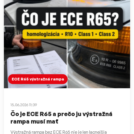
ECE R65 výstražná rampa
15.06.2026 11:39
Čo je ECE R65 a prečo ju výstražná
rampa musí mať
Výstražná rampa bez ECE R65 nie je len lacnejšia