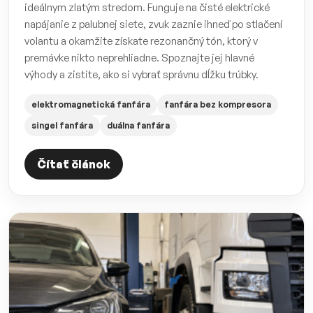
ideálnym zlatým stredom. Funguje na čisté elektrické
napájanie z palubnej siete, zvuk zaznie ihneď po stlačení
volantu a okamžite získate rezonančný tón, ktorý v
premávke nikto neprehliadne. Spoznajte jej hlavné
výhody a zistite, ako si vybrať správnu dĺžku trúbky.
elektromagnetická fanfára
fanfára bez kompresora
singel fanfára
duálna fanfára
Čítať článok