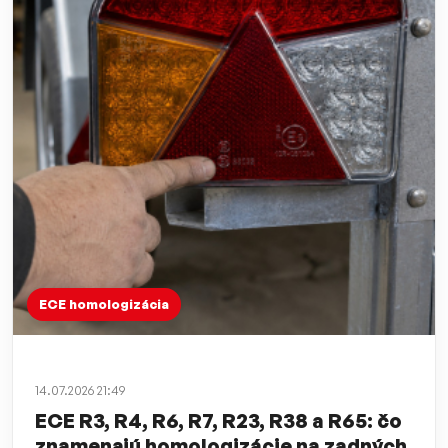
ECE homologizácia
14.07.2026 21:49
ECE R3, R4, R6, R7, R23, R38 a R65: čo
znamenajú homologizácie na zadných