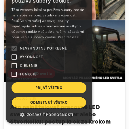
používa súbory cookie.
Táto webová lokalita používa súbory cookie
na zlepšenie používateľskej skúsenosti.
Používaním našej webovej lokality
vyjadrujete súhlas s používaním všetkých
súborov cookie v súlade s našimi zásadami
používania súborov cookie.
Prečítať viac
NEVYHNUTNE POTREBNÉ
VÝKONNOSŤ
CIELENIE
inštalácia LED svetla
FUNKCIE
PRIJAŤ VŠETKO
27.05.2026 13:18
ODMIETNUŤ VŠETKO
Ako nainštalovať pracovné LED
svetlo na traktor, bager alebo
ZOBRAZIŤ PODROBNOSTI
štvorkolku: postup krok za krokom