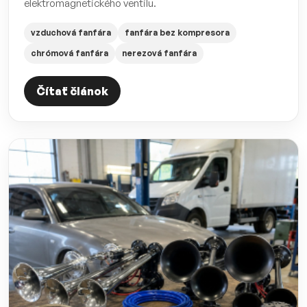
elektromagnetického ventilu.
vzduchová fanfára
fanfára bez kompresora
chrómová fanfára
nerezová fanfára
Čítať článok