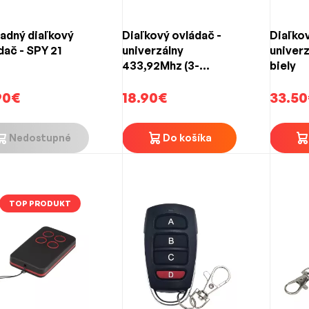
adný diaľkový
Diaľkový ovládač -
Diaľkov
dač - SPY 21
univerzálny
univer
433,92Mhz (3-
biely
tlačidlový)
90€
18.90€
33.50
Nedostupné
Do košíka
TOP PRODUKT