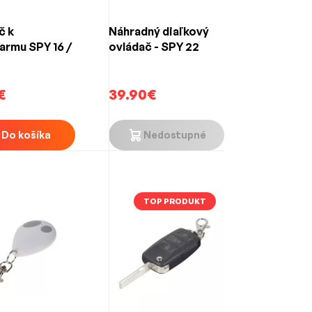
č k
Náhradný diaľkový
armu SPY 16 /
ovládač - SPY 22
€
39.90€
Do košíka
Nedostupné
TOP PRODUKT