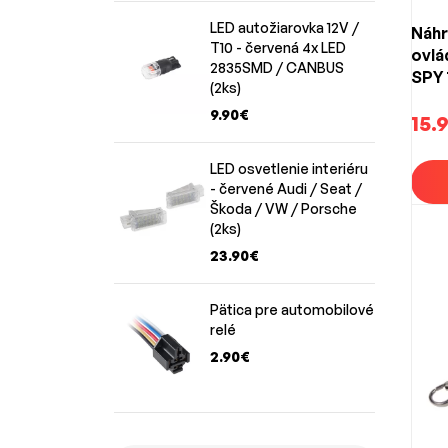
naprog
LED autožiarovka 12V /
Náhr
Dajú 
T10 - červená 4x LED
ovlá
2835SMD / CANBUS
Áno, m
SPY 
(2ks)
kompat
sbWL
9.90€
sbWL
15.
Ponúk
wlba
Áno, v
wlba
LED osvetlenie interiéru
všetko
- červené Audi / Seat /
Škoda / VW / Porsche
(2ks)
23.90€
Pätica pre automobilové
relé
2.90€