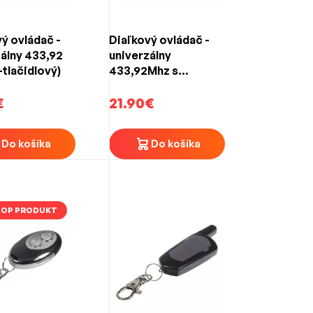
ý ovládač -
Diaľkový ovládač -
álny 433,92
univerzálny
tlačidlový)
433,92Mhz s
výklopným kľúčom
€
(Design BMW)
21.90€
Do košíka
Do košíka
TOP PRODUKT