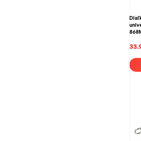
Diaľ
univ
868
33.