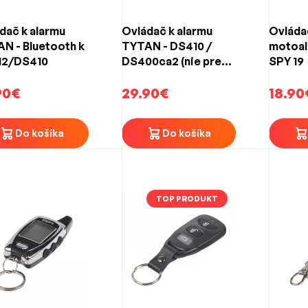
dač k alarmu
Ovládač k alarmu
Ovláda
N - Bluetooth k
TYTAN - DS410 /
motoal
12/DS410
DS400ca2 (nie pre
SPY 19
DS400) Typ A
90€
29.90€
18.90
Do košíka
Do košíka
TOP PRODUKT