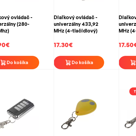
kový ovládač -
Diaľkový ovládač -
Diaľkov
erzálny (280-
univerzálny 433,92
univerz
Mhz)
MHz (4-tlačidlový)
MHz (4-
90€
17.30€
17.50
Do košíka
Do košíka