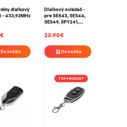
álny diaľkový
Diaľkový ovládač -
č - 433,92MHz
pre SE543, SE544,
ného k produktu, prípadne pomocou
SE549, SPY241,
SPY242, SPY03
€
22.90€
 kompletné sady pre brány, vrát a pohony –
Do košíka
Do košíka
TOP PRODUKT