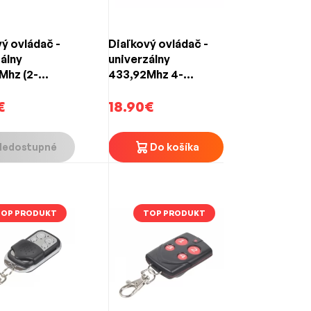
ý ovládač -
Diaľkový ovládač -
álny
univerzálny
Mhz (2-
433,92Mhz 4-
ový)
tlačidlový
€
18.90€
Nedostupné
Do košíka
TOP PRODUKT
TOP PRODUKT