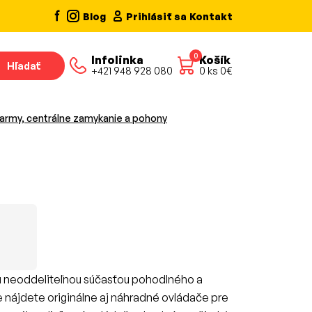
Blog
Prihlásiť sa
Kontakt
0
Infolinka
Košík
Hľadať
+421 948 928 080
0
ks
0
€
army, centrálne zamykanie a pohony
sú neoddeliteľnou súčasťou pohodlného a
nájdete originálne aj náhradné ovládače pre