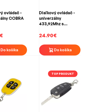
ý ovládač -
Diaľkový ovládač -
zálny COBRA
univerzálny
433,92Mhz s
výklopným kľúčom
€
24.90€
Do košíka
Do košíka
TOP PRODUKT