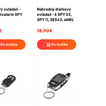
ý ovládač -
Náhradný diaľkový
toalarm SPY
ovládač - k SPY 03,
SPY 11, SE543, sbWL
€
18.90€
Do košíka
Do košíka