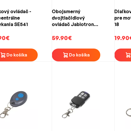
kový ovládač -
Obojsmerný
Diaľkov
centrálne
dvojtlačidlový
pre mo
kania SE541
ovládač Jablotron
18
JA-152J MS II
90€
59.90€
19.90
Do košíka
Do košíka