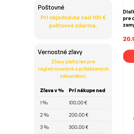
Poštovné
Diaľ
Pri objednávke nad 100 €
pre 
zamy
poštovné zdarma.
20.
Vernostné zľavy
Zľavy platia len pre
registrovaných a prihlásených
zákazníkov.
Zľava v %
Pri nákupe nad
1 %
100.00 €
2 %
200.00 €
3 %
300.00 €