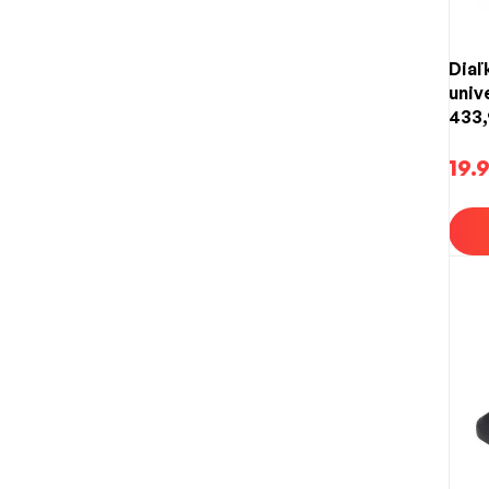
Diaľ
univ
433,
tlač
19.