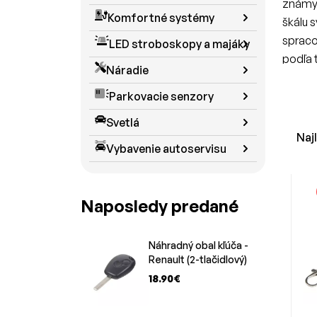
známyc
Komfortné systémy
škálu 
spraco
LED stroboskopy a majáky
podľa 
Náradie
ovláda
Parkovacie senzory
Obj
Svetlá
Naj
Okrem 
Vybavenie autoservisu
funkčn
pre os
umožňu
Naposledy predané
objekt
potreb
Náhradný obal kľúča -
Naj
Renault (2-tlačidlový)
18.90€
Sú dia
V ponu