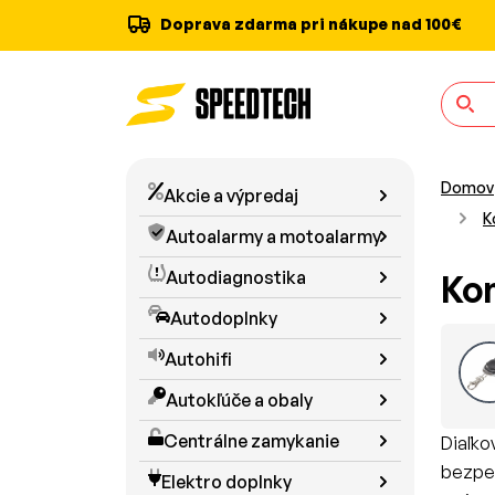
Doprava zdarma pri nákupe nad 100€
Domov
Akcie a výpredaj
K
Autoalarmy a motoalarmy
Autodiagnostika
Ko
Autodoplnky
Autohifi
Autokľúče a obaly
Centrálne zamykanie
Diaľko
bezpeč
Elektro doplnky