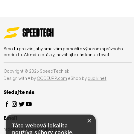
Sme tu pre vás, aby sme vám pomohli s výberom správneho
produktu. Ak máte otázky, neváhajte nás kontaktovať.
Copyright © 2025
SpeedTech.sk
Design with ♥ by
CODEUPP.com
eShop by
dudik.net
Sledujte nás
Email
×
Táto webová lokalita
radoltech.s.r.o@gmail.com
používa súbory cookie.