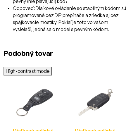
pevný (nie plávajúci) kód?
Odpoveď: Diaľkové ovládanie so stabilným kódom sú
programované cez DIP prepínače a zriedka aj cez
spájkovacie mostíky. Pokiaľ je toto vo vašom
vysielači, jedná sa o model s pevným kódom.
Podobný tovar
High-contrast mode