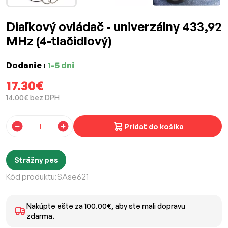
Diaľkový ovládač - univerzálny 433,92
MHz (4-tlačidlový)
Dodanie :
1-5 dni
17.30€
14.00€ bez DPH
Pridať do košíka
Strážny pes
Kód produktu:
SAse621
Nakúpte ešte za 100.00€, aby ste mali dopravu
zdarma.