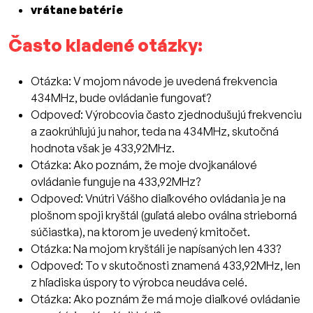
vrátane batérie
Často kladené otázky:
Otázka: V mojom návode je uvedená frekvencia
434MHz, bude ovládanie fungovať?
Odpoveď: Výrobcovia často zjednodušujú frekvenciu
a zaokrúhľujú ju nahor, teda na 434MHz, skutočná
hodnota však je 433,92MHz.
Otázka: Ako poznám, že moje dvojkanálové
ovládanie funguje na 433,92MHz?
Odpoveď: Vnútri Vášho diaľkového ovládania je na
plošnom spoji kryštál (guľatá alebo oválna strieborná
súčiastka), na ktorom je uvedený kmitočet.
Otázka: Na mojom kryštáli je napísaných len 433?
Odpoveď: To v skutočnosti znamená 433,92MHz, len
z hľadiska úspory to výrobca neudáva celé.
Otázka: Ako poznám že má moje diaľkové ovládanie