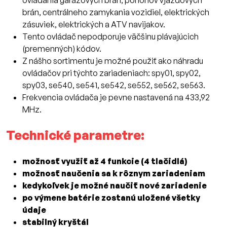
ovládania garážových brán, pohonov vjazdových
brán, centrálneho zamykania vozidiel, elektrických
zásuviek, elektrických a ATV navijakov.
Tento ovládač nepodporuje väčšinu plávajúcich
(premenných) kódov.
Z nášho sortimentu je možné použiť ako náhradu
ovládačov pri týchto zariadeniach: spy01, spy02,
spy03, se540, se541, se542, se552, se562, se563.
Frekvencia ovládača je pevne nastavená na 433,92
MHz.
Technické parametre:
možnosť využiť až 4 funkcie (4 tlačidlá)
možnosť naučenia sa k rôznym zariadeniam
kedykoľvek je možné naučiť nové zariadenie
po výmene batérie zostanú uložené všetky
údaje
stabilný kryštál