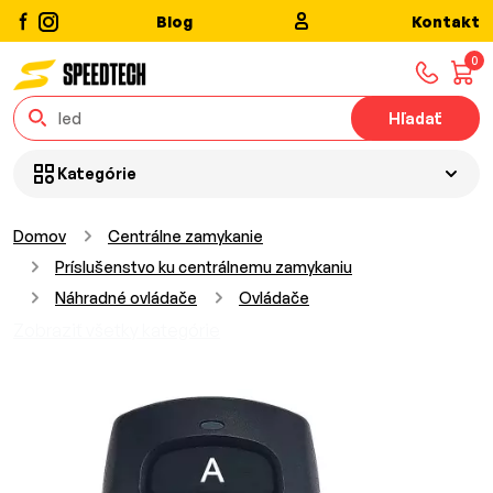
Blog
Kontakt
0
Hľadať
Kategórie
Domov
Centrálne zamykanie
Príslušenstvo ku centrálnemu zamykaniu
Náhradné ovládače
Ovládače
Zobraziť všetky kategórie