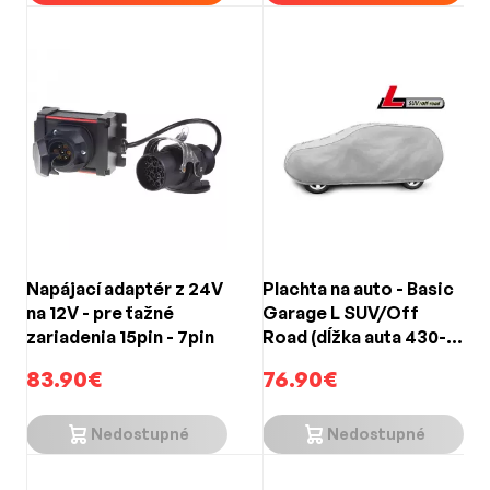
Napájací adaptér z 24V
Plachta na auto - Basic
na 12V - pre ťažné
Garage L SUV/Off
zariadenia 15pin - 7pin
Road (dĺžka auta 430-
460cm)
83.90€
76.90€
Nedostupné
Nedostupné