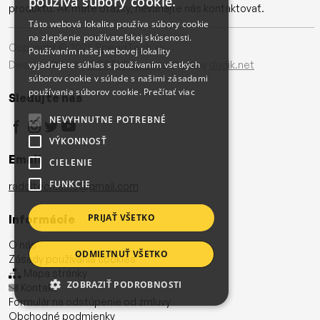
používa súbory cookie.
produktu. Ak máte otázky, neváhajte nás kontaktovať.
Táto webová lokalita používa súbory cookie
na zlepšenie používateľskej skúsenosti.
Copyright © 2025
SpeedTech.sk
Používaním našej webovej lokality
Design with ♥ by
CODEUPP.com
eShop by
dudik.net
vyjadrujete súhlas s používaním všetkých
súborov cookie v súlade s našimi zásadami
používania súborov cookie.
Prečítať viac
Sledujte nás
NEVYHNUTNE POTREBNÉ
VÝKONNOSŤ
Email
CIELENIE
FUNKCIE
radoltech.s.r.o@gmail.com
PRIJAŤ VŠETKO
Informácie
O nás
ODMIETNUŤ VŠETKO
Zásady používania cookies
Mapa stránky
ZOBRAZIŤ PODROBNOSTI
Kontakt
Formulár na odstúpenie od zmluvy
Obchodné podmienky