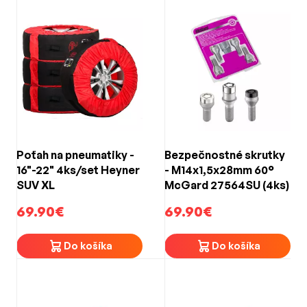
Poťah na pneumatiky -
Bezpečnostné skrutky
16"-22" 4ks/set Heyner
- M14x1,5x28mm 60°
SUV XL
McGard 27564SU (4ks)
69.90€
69.90€
Do košíka
Do košíka