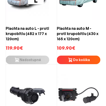
Plachta na auto L - proti
Plachta na auto M -
krupobitiu (482 x 177 x
proti krupobitiu (430 x
120cm)
165 x 120cm)
119.90€
109.90€
Nedostupné
Do košíka