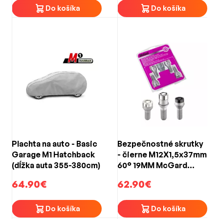
Do košíka
Do košíka
Plachta na auto - Basic
Bezpečnostné skrutky
Garage M1 Hatchback
- čierne M12X1,5x37mm
(dĺžka auta 355-380cm)
60° 19MM McGard
24137SUB BLACK
64.90€
62.90€
EDITION (4ks)
Do košíka
Do košíka