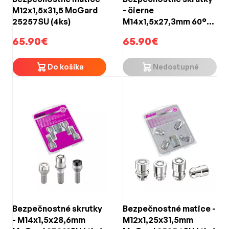
M12x1,5x31,5 McGard
- čierne
25257SU (4ks)
M14x1,5x27,3mm 60°
McGard 27222SUB
65.90€
65.90€
BLACK EDITION (4ks)
Do košíka
Nedostupné
Bezpečnostné skrutky
Bezpečnostné matice -
- M14x1,5x28,6mm
M12x1,25x31,5mm