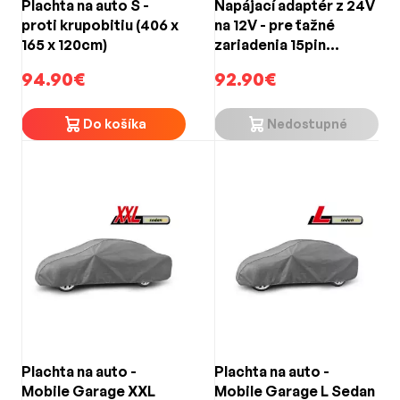
Plachta na auto S -
Napájací adaptér z 24V
proti krupobitiu (406 x
na 12V - pre ťažné
165 x 120cm)
zariadenia 15pin
(ISO12098) - 13pin
94.90€
92.90€
(ISO11446)
Do košíka
Nedostupné
Plachta na auto -
Plachta na auto -
Mobile Garage XXL
Mobile Garage L Sedan