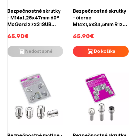
Bezpečnostné skrutky
Bezpečnostné skrutky
- M14x1,25x47mm 60°
- čierne
McGard 27231SUB
M14x1,5x34,5mm R12
BLACK EDITION (4ks)
McGard 28032SUB
65.90€
65.90€
BLACK EDITION (4ks)
Nedostupné
Do košíka
Bezpečnostné matice -
Bezpečnostné skrutky