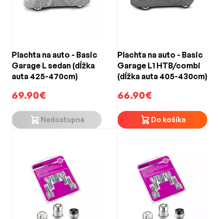
Plachta na auto - Basic
Plachta na auto - Basic
Garage L sedan (dĺžka
Garage L1 HTB/combi
auta 425-470cm)
(dĺžka auta 405-430cm)
69.90€
66.90€
Nedostupné
Do košíka