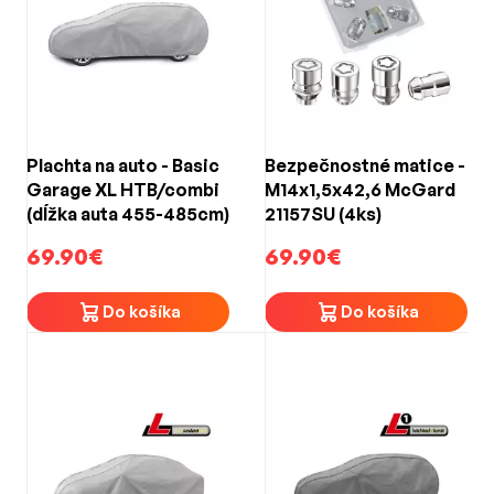
Plachta na auto - Basic
Bezpečnostné matice -
Garage XL HTB/combi
M14x1,5x42,6 McGard
(dĺžka auta 455-485cm)
21157SU (4ks)
69.90€
69.90€
Do košíka
Do košíka