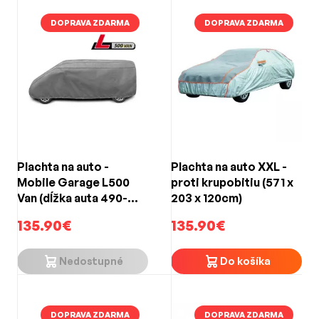
základného príslušenstva.
DOPRAVA ZDARMA
DOPRAVA ZDARMA
Plachta na auto -
Plachta na auto XXL -
Mobile Garage L500
proti krupobitiu (571 x
Van (dĺžka auta 490-
203 x 120cm)
520cm)
135.90€
135.90€
Nedostupné
Do košíka
DOPRAVA ZDARMA
DOPRAVA ZDARMA