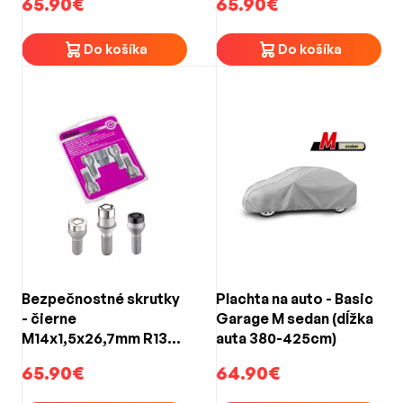
65.90€
65.90€
Do košíka
Do košíka
Bezpečnostné skrutky
Plachta na auto - Basic
- čierne
Garage M sedan (dĺžka
M14x1,5x26,7mm R13
auta 380-425cm)
McGard 28018SUB
65.90€
64.90€
BLACK EDITION (4ks)