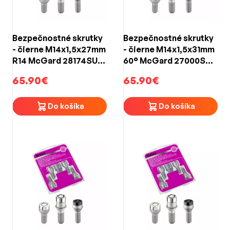
Bezpečnostné skrutky
Bezpečnostné skrutky
- čierne M14x1,5x27mm
- čierne M14x1,5x31mm
R14 McGard 28174SUB
60° McGard 27000SUB
BLACK EDITION (4ks)
BLACK EDITION (4ks)
65.90€
65.90€
Do košíka
Do košíka