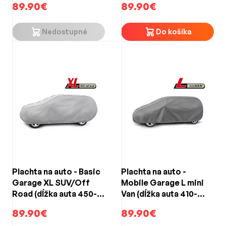
89.90€
89.90€
Nedostupné
Do košíka
Plachta na auto - Basic
Plachta na auto -
Garage XL SUV/Off
Mobile Garage L mini
Road (dĺžka auta 450-
Van (dĺžka auta 410-
510cm)
450cm)
89.90€
89.90€