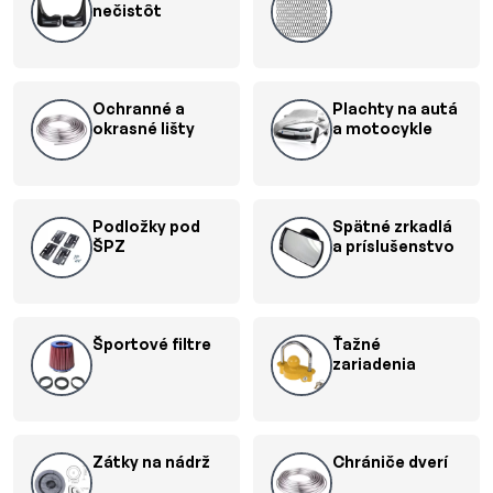
nečistôt
Ochranné a
Plachty na autá
okrasné lišty
a motocykle
Podložky pod
Spätné zrkadlá
ŠPZ
a príslušenstvo
Športové filtre
Ťažné
zariadenia
Zátky na nádrž
Chrániče dverí