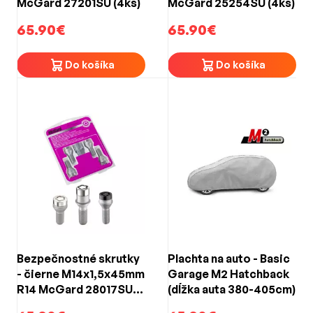
McGard 27201SU (4ks)
McGard 25254SU (4ks)
65.90€
65.90€
Do košíka
Do košíka
Bezpečnostné skrutky
Plachta na auto - Basic
- čierne M14x1,5x45mm
Garage M2 Hatchback
R14 McGard 28017SUB
(dĺžka auta 380-405cm)
BLACK EDITION (4ks)