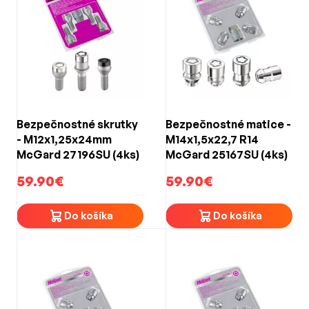
Bezpečnostné skrutky
Bezpečnostné matice -
- M12x1,25x24mm
M14x1,5x22,7 R14
McGard 27196SU (4ks)
McGard 25167SU (4ks)
59.90€
59.90€
Do košíka
Do košíka