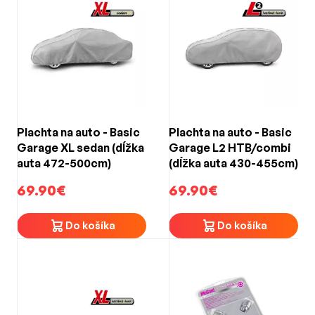
Plachta na auto - Basic
Plachta na auto - Basic
Garage XL sedan (dĺžka
Garage L2 HTB/combi
auta 472-500cm)
(dĺžka auta 430-455cm)
69.90€
69.90€
Do košíka
Do košíka