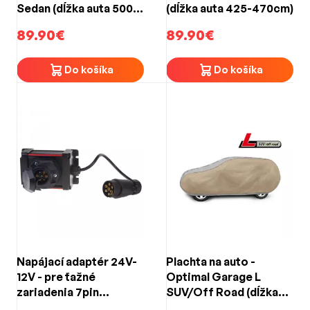
Sedan (dĺžka auta 500-
(dĺžka auta 425-470cm)
535cm)
89.90€
89.90€
Do košíka
Do košíka
Napájací adaptér 24V-
Plachta na auto -
12V - pre ťažné
Optimal Garage L
zariadenia 7pin
SUV/Off Road (dĺžka
(ISO1724) - 7pin
auta 430-460cm)