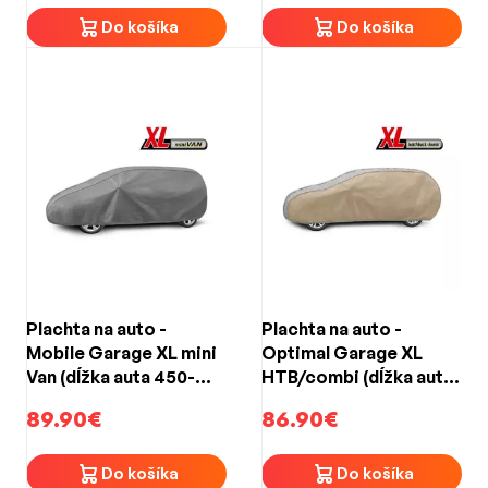
Do košíka
Do košíka
Plachta na auto -
Plachta na auto -
Mobile Garage XL mini
Optimal Garage XL
Van (dĺžka auta 450-
HTB/combi (dĺžka auta
485cm)
455-485cm)
89.90€
86.90€
Do košíka
Do košíka