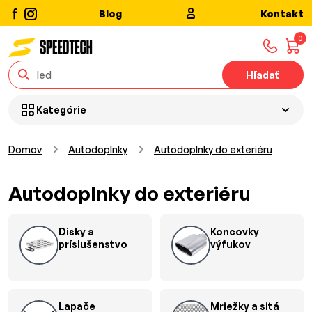
Blog
Kontakt
0
Hľadať
Kategórie
Domov
Autodoplnky
Autodoplnky do exteriéru
Autodoplnky do exteriéru
Disky a
Koncovky
príslušenstvo
výfukov
Lapače
Mriežky a sitá