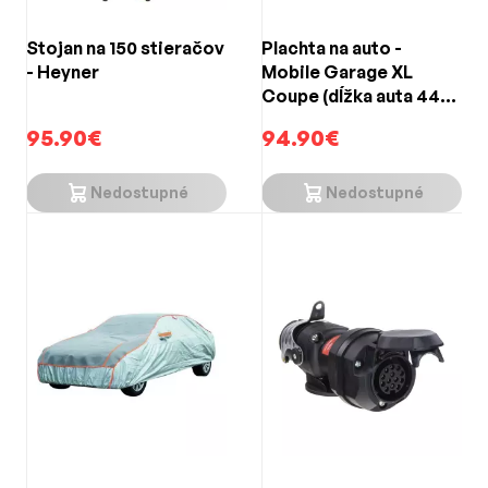
Stojan na 150 stieračov
Plachta na auto -
- Heyner
Mobile Garage XL
Coupe (dĺžka auta 440-
480cm)
95.90€
94.90€
Nedostupné
Nedostupné