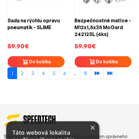
Sada na rýchlu opravu
Bezpečnostné matice -
pneumatík - SLIME
M12x1,5x35 McGard
24212SL (4ks)
59.90€
59.90€
Do košíka
Do košíka
1
2
3
4
5
6
..
8
×
Táto webová lokalita
Sme tu pre vás, aby sme vám pomohli s výberom správneho