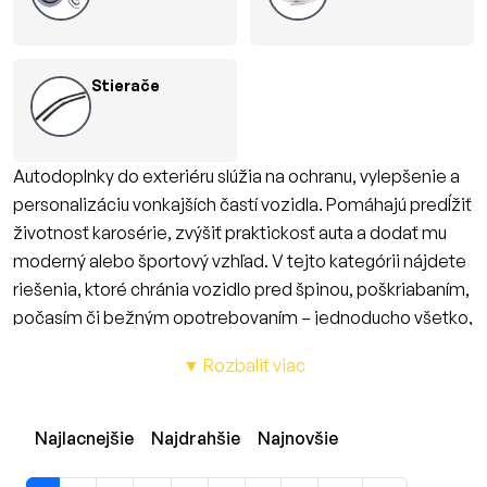
Stierače
Autodoplnky do exteriéru slúžia na ochranu, vylepšenie a
personalizáciu vonkajších častí vozidla. Pomáhajú predĺžiť
životnosť karosérie, zvýšiť praktickosť auta a dodať mu
moderný alebo športový vzhľad. V tejto kategórii nájdete
riešenia, ktoré chránia vozidlo pred špinou, poškriabaním,
počasím či bežným opotrebovaním – jednoducho všetko,
čo potrebujete pre udržaný, funkčný a vizuálne atraktívny
▼ Rozbaliť viac
exteriér.
Kompletná ponuka exteriérových
Najlacnejšie
Najdrahšie
Najnovšie
doplnkov