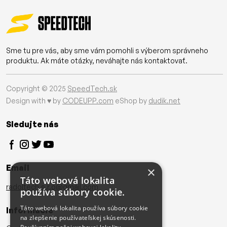
Sme tu pre vás, aby sme vám pomohli s výberom správneho
produktu. Ak máte otázky, neváhajte nás kontaktovať.
Copyright © 2025
SpeedTech.sk
Design with ♥ by
CODEUPP.com
eShop by
dudik.net
Sledujte nás
Email
×
Táto webová lokalita
radoltech.s.r.o@gmail.com
používa súbory cookie.
Táto webová lokalita používa súbory cookie
Informácie
na zlepšenie používateľskej skúsenosti.