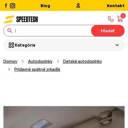
Blog
Kontakt
0
Hľadať
Kategórie
Domov
Autodoplnky
Detské autodoplnky
Prídavné spätné zrkadlá
Zobraziť všetky kategórie