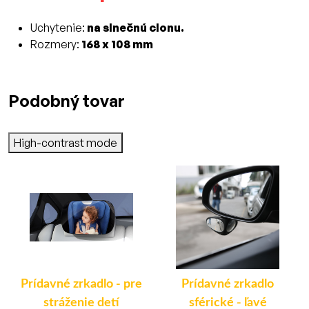
Uchytenie:
na slnečnú clonu.
Rozmery:
168 x 108 mm
Podobný tovar
High-contrast mode
o
Prídavné zrkadlo - pre
Prídavné zrkadlo
stráženie detí
sférické - ľavé