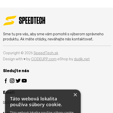
Sme tu pre vás, aby sme vám pomohli s výberom správneho
produktu. Ak máte otázky, neváhajte nás kontaktovať.
Copyright © 2025
SpeedTech.sk
Design with ♥ by
CODEUPP.com
eShop by
dudik.net
Sledujte nás
Email
×
Táto webová lokalita
radoltech.s.r.o@gmail.com
používa súbory cookie.
Táto webová lokalita používa súbory cookie