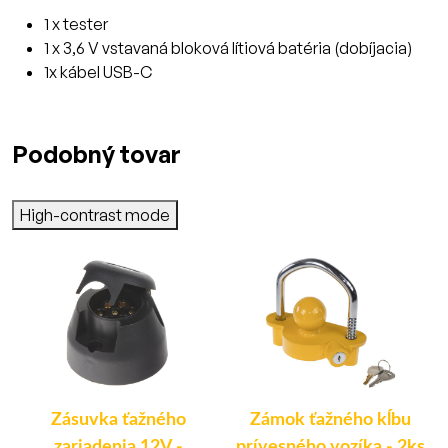
1 x tester
1 x 3,6 V vstavaná bloková lítiová batéria (dobíjacia)
1x kábel USB-C
Podobný tovar
High-contrast mode
Zásuvka ťažného
Zámok ťažného kĺbu
-
zariadenia 12V -
prívesného vozíka - 2ks