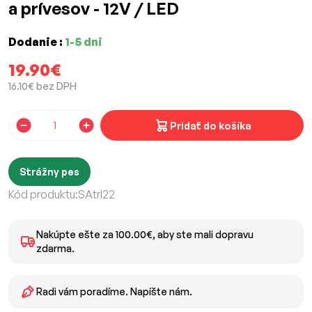
a prívesov - 12V / LED
Dodanie :
1-5 dni
19.90€
16.10€ bez DPH
Pridať do košíka
Strážny pes
Kód produktu:
SAtrl22
Nakúpte ešte za 100.00€, aby ste mali dopravu
zdarma.
Radi vám poradíme. Napíšte nám.