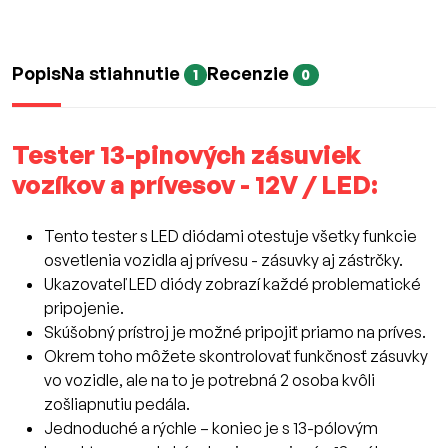
Popis
Na stiahnutie
Recenzie
1
0
Tester 13-pinových zásuviek
vozíkov a prívesov - 12V / LED:
Tento tester s LED diódami otestuje všetky funkcie
osvetlenia vozidla aj prívesu - zásuvky aj zástrčky.
Ukazovateľ LED diódy zobrazí každé problematické
pripojenie.
Skúšobný prístroj je možné pripojiť priamo na príves.
Okrem toho môžete skontrolovať funkčnosť zásuvky
vo vozidle, ale na to je potrebná 2 osoba kvôli
zošliapnutiu pedála.
Jednoduché a rýchle – koniec je s 13-pólovým