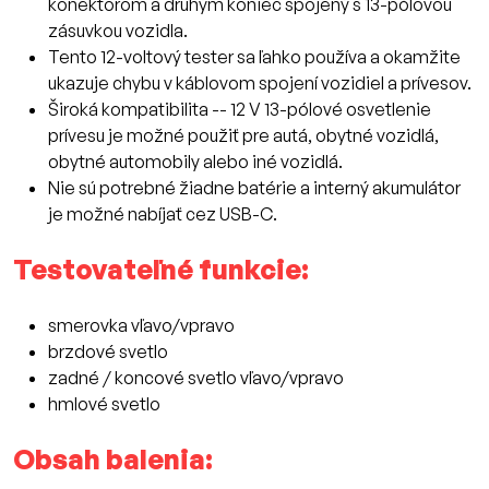
konektorom a druhým koniec spojený s 13-pólovou
zásuvkou vozidla.
Tento 12-voltový tester sa ľahko používa a okamžite
ukazuje chybu v káblovom spojení vozidiel a prívesov.
Široká kompatibilita -- 12 V 13-pólové osvetlenie
prívesu je možné použiť pre autá, obytné vozidlá,
obytné automobily alebo iné vozidlá.
Nie sú potrebné žiadne batérie a interný akumulátor
je možné nabíjať cez USB-C.
Testovateľné funkcie:
smerovka vľavo/vpravo
brzdové svetlo
zadné / koncové svetlo vľavo/vpravo
hmlové svetlo
Obsah balenia: