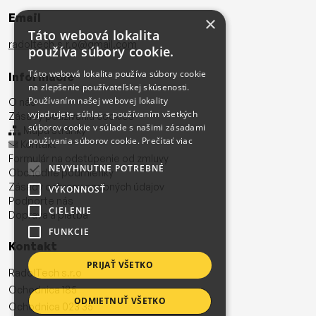
Email
×
Táto webová lokalita
radoltech.s.r.o@gmail.com
používa súbory cookie.
Táto webová lokalita používa súbory cookie
Informácie
na zlepšenie používateľskej skúsenosti.
Používaním našej webovej lokality
O nás
vyjadrujete súhlas s používaním všetkých
Zásady používania cookies
súborov cookie v súlade s našimi zásadami
Mapa stránky
používania súborov cookie.
Prečítať viac
Kontakt
Formulár na odstúpenie od zmluvy
NEVYHNUTNE POTREBNÉ
Obchodné podmienky
Zásady ochrany osobných údajov
VÝKONNOSŤ
Podporte nás
CIELENIE
Doprava a platba
FUNKCIE
Kontakt
PRIJAŤ VŠETKO
RadolTech s.r.o
Ochodnica 185
ODMIETNUŤ VŠETKO
Ochodnica 023 35