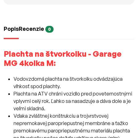
Popis
Recenzie
0
Plachta na štvorkolku - Garage
MG 4kolka M:
Vodovzdorná plachta na štvorkolku odvádzajúca
vlhkosť spod plachty.
Plachta na ATV chráni vozidlo pred poveternostnými
vplyvmi celý rok. Ľahko sa nasadzuje a dáva dole a je
veľmi skladná.
Vďaka zvláštnej konštrukciu a trojvrstvovej
nepremokavej paropriepustnej membráne a ťažko
premokavému paropriepustnému materiálu plachta