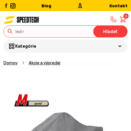
Blog
Kontakt
0
Hľadať
Kategórie
Domov
Akcie a výpredaj
Zobraziť všetky kategórie