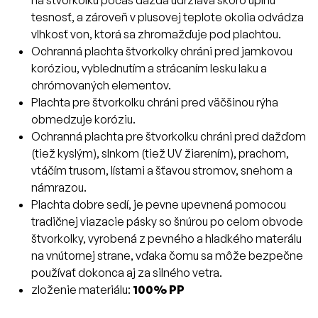
na štvorkolku počas dažďa udržiava skoro úplnú
tesnosť, a zároveň v plusovej teplote okolia odvádza
vlhkosť von, ktorá sa zhromažďuje pod plachtou.
Ochranná plachta štvorkolky chráni pred jamkovou
koróziou, vyblednutím a strácaním lesku laku a
chrómovaných elementov.
Plachta pre štvorkolku chráni pred väčšinou rýha
obmedzuje koróziu.
Ochranná plachta pre štvorkolku chráni pred dažďom
(tiež kyslým), slnkom (tiež UV žiarením), prachom,
vtáčím trusom, lístami a šťavou stromov, snehom a
námrazou.
Plachta dobre sedí, je pevne upevnená pomocou
tradičnej viazacie pásky so šnúrou po celom obvode
štvorkolky, vyrobená z pevného a hladkého materálu
na vnútornej strane, vďaka čomu sa môže bezpečne
používať dokonca aj za silného vetra.
zloženie materiálu:
100% PP