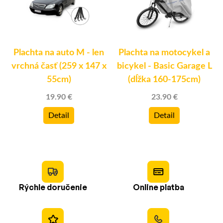
Plachta na auto M - len
Plachta na motocykel a
x
vrchná časť (259 x 147 x
bicykel - Basic Garage L
55cm)
(dĺžka 160-175cm)
19.90 €
23.90 €
Detail
Detail
Rýchle doručenie
Online platba