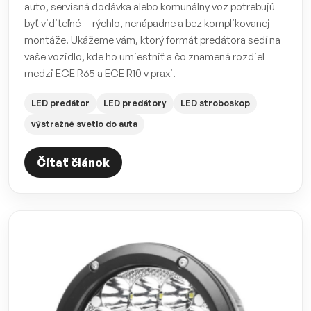
auto, servisná dodávka alebo komunálny voz potrebujú
byť viditeľné — rýchlo, nenápadne a bez komplikovanej
montáže. Ukážeme vám, ktorý formát predátora sedí na
vaše vozidlo, kde ho umiestniť a čo znamená rozdiel
medzi ECE R65 a ECE R10 v praxi.
LED predátor
LED predátory
LED stroboskop
výstražné svetlo do auta
Čítať článok