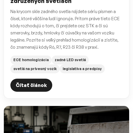
združených svetlách
Na krycom skle zadného svetla nájdete sériu písmen a
čísel, ktoré väčšina ľudí ignoruje. Pritom práve tieto ECE
kódy rozhodujú o tom, či prejdete cez STK a či sú
smerovky, brzdy, hmlovky či cúvačky na vašom vozíku
legálne. Pozrite si veľký prehľad homologizácií a zistite,
čo znamenajú kódy R6, R7, R23 či R38 v praxi.
ECE homologizácia
zadné LED svetlá
svetlá na prívesný vozík
legislatíva a predpisy
Čítať článok