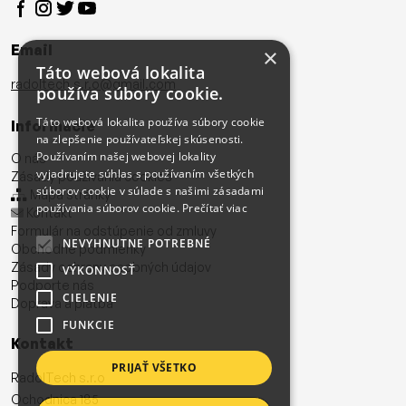
Email
×
Táto webová lokalita
radoltech.s.r.o@gmail.com
používa súbory cookie.
Táto webová lokalita používa súbory cookie
Informácie
na zlepšenie používateľskej skúsenosti.
Používaním našej webovej lokality
O nás
vyjadrujete súhlas s používaním všetkých
Zásady používania cookies
súborov cookie v súlade s našimi zásadami
Mapa stránky
používania súborov cookie.
Prečítať viac
Kontakt
Formulár na odstúpenie od zmluvy
NEVYHNUTNE POTREBNÉ
Obchodné podmienky
Zásady ochrany osobných údajov
VÝKONNOSŤ
Podporte nás
CIELENIE
Doprava a platba
FUNKCIE
Kontakt
PRIJAŤ VŠETKO
RadolTech s.r.o
Ochodnica 185