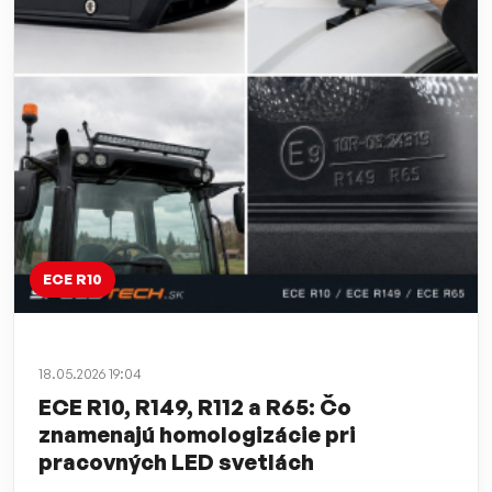
ECE R10
18.05.2026 19:04
ECE R10, R149, R112 a R65: Čo
znamenajú homologizácie pri
pracovných LED svetlách