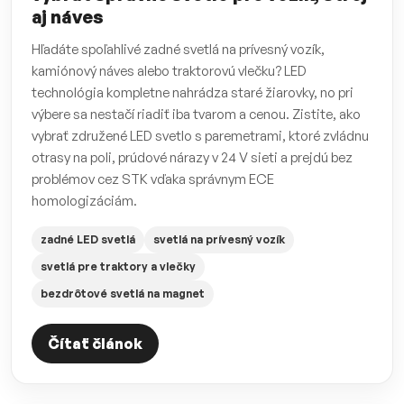
aj náves
Hľadáte spoľahlivé zadné svetlá na prívesný vozík,
kamiónový náves alebo traktorovú vlečku? LED
technológia kompletne nahrádza staré žiarovky, no pri
výbere sa nestačí riadiť iba tvarom a cenou. Zistite, ako
vybrať združené LED svetlo s paremetrami, ktoré zvládnu
otrasy na poli, prúdové nárazy v 24 V sieti a prejdú bez
problémov cez STK vďaka správnym ECE
homologizáciám.
zadné LED svetlá
svetlá na prívesný vozík
svetlá pre traktory a vlečky
bezdrôtové svetlá na magnet
Čítať článok