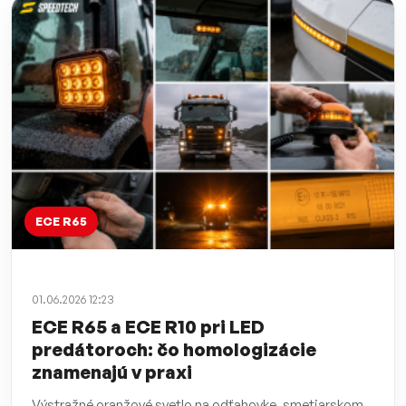
ECE R65
01.06.2026 12:23
ECE R65 a ECE R10 pri LED
predátoroch: čo homologizácie
znamenajú v praxi
Výstražné oranžové svetlo na odťahovke, smetiarskom