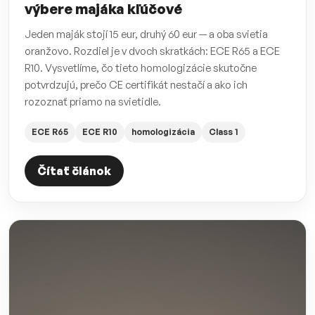
výbere majáka kľúčové
Jeden maják stojí 15 eur, druhý 60 eur — a oba svietia
oranžovo. Rozdiel je v dvoch skratkách: ECE R65 a ECE
R10. Vysvetlíme, čo tieto homologizácie skutočne
potvrdzujú, prečo CE certifikát nestačí a ako ich
rozoznať priamo na svietidle.
ECE R65
ECE R10
homologizácia
Class 1
Čítať článok