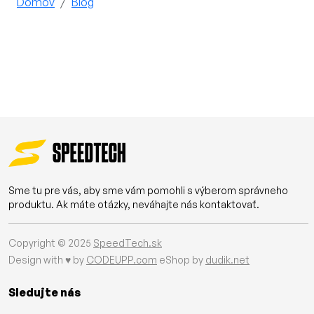
Domov
Blog
Sme tu pre vás, aby sme vám pomohli s výberom správneho
produktu. Ak máte otázky, neváhajte nás kontaktovať.
Copyright © 2025
SpeedTech.sk
Design with ♥ by
CODEUPP.com
eShop by
dudik.net
Sledujte nás