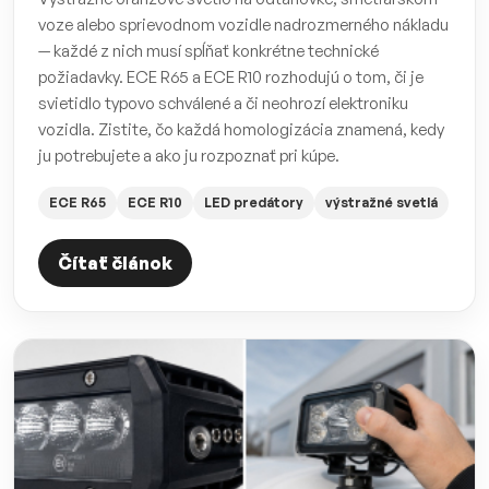
voze alebo sprievodnom vozidle nadrozmerného nákladu
— každé z nich musí spĺňať konkrétne technické
požiadavky. ECE R65 a ECE R10 rozhodujú o tom, či je
svietidlo typovo schválené a či neohrozí elektroniku
vozidla. Zistite, čo každá homologizácia znamená, kedy
ju potrebujete a ako ju rozpoznať pri kúpe.
ECE R65
ECE R10
LED predátory
výstražné svetlá
Čítať článok