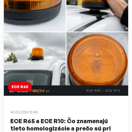
ECE R65
14.05.2026 12:40
ECE R65 a ECE R10: Čo znamenajú
tieto homologizácie a prečo sú pri