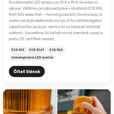
Rozdiel medzi LED rampou za 25 € a 90 € nie je len vo
výkone. Väčšinou je odpoveď práve v skratkách ECE R10,
R149, R112 alebo R65 — homologizáciách, ktoré určujú, či
svetlo nerušuje elektroniku stroja, či ho môžete legálne
zapnúť počas jazdy po ceste a čo sa stane pri poistnej
udalosti. Vysvetlíme, čo každá norma znamená v praxi a
prečo CE certifikát nestačí.
ECE R10
ECE R149
ECE R65
homologizácia LED svetiel
Čítať článok