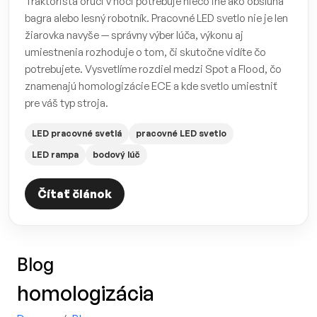
Traktorista orúci v noci potrebuje niečo iné ako obsluha
bagra alebo lesný robotník. Pracovné LED svetlo nie je len
žiarovka navyše — správny výber lúča, výkonu aj
umiestnenia rozhoduje o tom, či skutočne vidíte čo
potrebujete. Vysvetlíme rozdiel medzi Spot a Flood, čo
znamenajú homologizácie ECE a kde svetlo umiestniť
pre váš typ stroja.
LED pracovné svetlá
pracovné LED svetlo
LED rampa
bodový lúč
Čítať článok
Blog
homologizácia