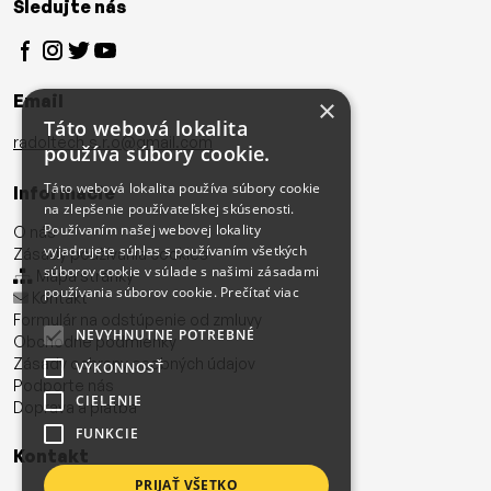
Sledujte nás
Email
×
Táto webová lokalita
radoltech.s.r.o@gmail.com
používa súbory cookie.
Táto webová lokalita používa súbory cookie
Informácie
na zlepšenie používateľskej skúsenosti.
Používaním našej webovej lokality
O nás
vyjadrujete súhlas s používaním všetkých
Zásady používania cookies
súborov cookie v súlade s našimi zásadami
Mapa stránky
používania súborov cookie.
Prečítať viac
Kontakt
Formulár na odstúpenie od zmluvy
NEVYHNUTNE POTREBNÉ
Obchodné podmienky
Zásady ochrany osobných údajov
VÝKONNOSŤ
Podporte nás
CIELENIE
Doprava a platba
FUNKCIE
Kontakt
PRIJAŤ VŠETKO