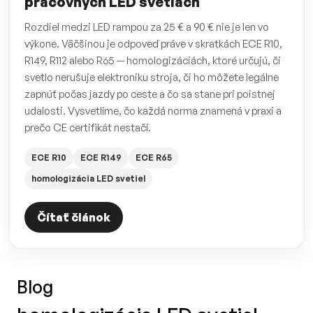
pracovných LED svetlách
Rozdiel medzi LED rampou za 25 € a 90 € nie je len vo
výkone. Väčšinou je odpoveď práve v skratkách ECE R10,
R149, R112 alebo R65 — homologizáciách, ktoré určujú, či
svetlo nerušuje elektroniku stroja, či ho môžete legálne
zapnúť počas jazdy po ceste a čo sa stane pri poistnej
udalosti. Vysvetlíme, čo každá norma znamená v praxi a
prečo CE certifikát nestačí.
ECE R10
ECE R149
ECE R65
homologizácia LED svetiel
Čítať článok
Blog