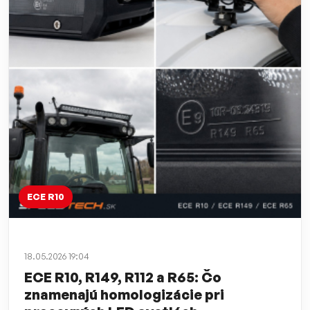
ECE R10
18.05.2026 19:04
ECE R10, R149, R112 a R65: Čo
znamenajú homologizácie pri