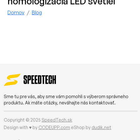
homologizácia LED svetiel
Domov
Blog
Sme tu pre vás, aby sme vám pomohli s výberom správneho
produktu. Ak máte otázky, neváhajte nás kontaktovať.
Copyright © 2025
SpeedTech.sk
Design with ♥ by
CODEUPP.com
eShop by
dudik.net