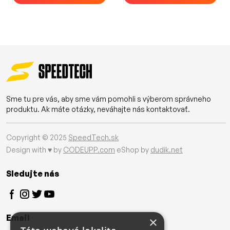
Sme tu pre vás, aby sme vám pomohli s výberom správneho
produktu. Ak máte otázky, neváhajte nás kontaktovať.
Copyright © 2025
SpeedTech.sk
Design with ♥ by
CODEUPP.com
eShop by
dudik.net
Sledujte nás
Email
×