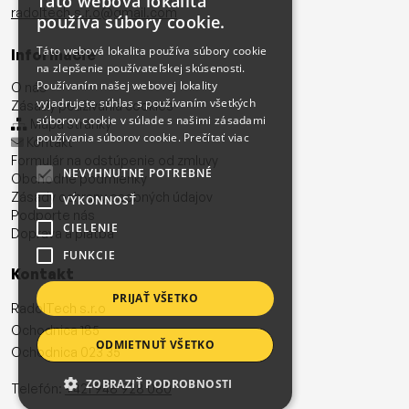
Táto webová lokalita
radoltech.s.r.o@gmail.com
používa súbory cookie.
Táto webová lokalita používa súbory cookie
Informácie
na zlepšenie používateľskej skúsenosti.
Používaním našej webovej lokality
O nás
vyjadrujete súhlas s používaním všetkých
Zásady používania cookies
súborov cookie v súlade s našimi zásadami
Mapa stránky
používania súborov cookie.
Prečítať viac
Kontakt
Formulár na odstúpenie od zmluvy
NEVYHNUTNE POTREBNÉ
Obchodné podmienky
Zásady ochrany osobných údajov
VÝKONNOSŤ
Podporte nás
CIELENIE
Doprava a platba
FUNKCIE
Kontakt
PRIJAŤ VŠETKO
RadolTech s.r.o
Ochodnica 185
ODMIETNUŤ VŠETKO
Ochodnica 023 35
ZOBRAZIŤ PODROBNOSTI
Telefón:
+421 948 928 080