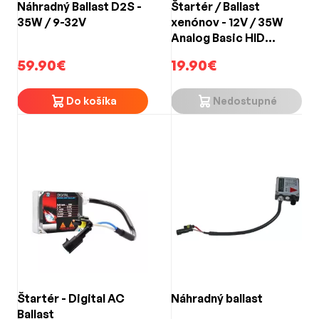
Náhradný Ballast D2S -
Štartér / Ballast
35W / 9-32V
xenónov - 12V / 35W
Analog Basic HID
Ballast
59.90€
19.90€
Do košíka
Nedostupné
Štartér - Digital AC
Náhradný ballast
Ballast