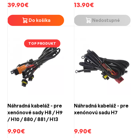
39.90€
13.90€
Do košíka
Nedostupné
TOP PRODUKT
Náhradná kabeláž - pre
Náhradná kabeláž - pre
xenónové sady H8 / H9
xenónovú sadu H7
/ H10 / 880 / 881 / H13
9.90€
9.90€