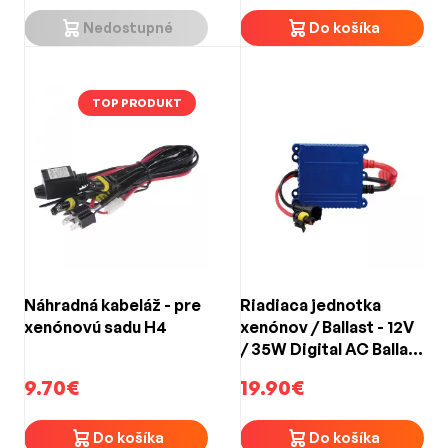
Nedostupné
Do košíka
TOP PRODUKT
Náhradná kabeláž - pre
Riadiaca jednotka
xenónovú sadu H4
xenónov / Ballast - 12V
/ 35W Digital AC Ballast
Slim
9.70€
19.90€
Do košíka
Do košíka