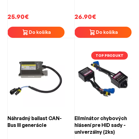
25.90€
26.90€
Do košíka
Do košíka
TOP PRODUKT
Náhradný ballast CAN-
Eliminátor chybových
Bus III generácie
hlásení pre HID sady -
univerzálny (2ks)