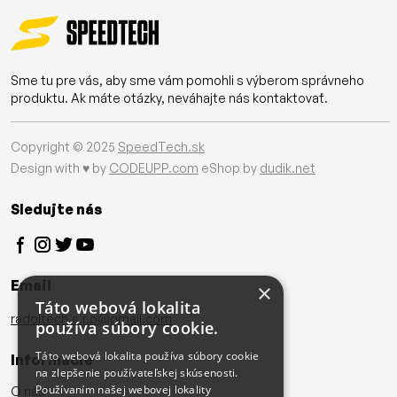
Sme tu pre vás, aby sme vám pomohli s výberom správneho
produktu. Ak máte otázky, neváhajte nás kontaktovať.
Copyright © 2025
SpeedTech.sk
Design with ♥ by
CODEUPP.com
eShop by
dudik.net
Sledujte nás
Email
×
Táto webová lokalita
radoltech.s.r.o@gmail.com
používa súbory cookie.
Táto webová lokalita používa súbory cookie
Informácie
na zlepšenie používateľskej skúsenosti.
Používaním našej webovej lokality
O nás