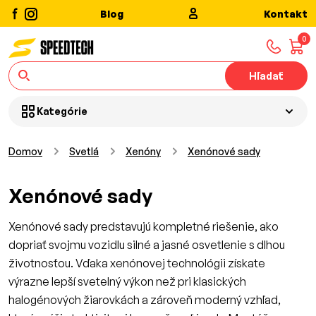
Blog
Kontakt
0
Hľadať
Kategórie
Domov
Svetlá
Xenóny
Xenónové sady
Xenónové sady
Xenónové sady predstavujú kompletné riešenie, ako
dopriať svojmu vozidlu silné a jasné osvetlenie s dlhou
životnosťou. Vďaka xenónovej technológii získate
výrazne lepší svetelný výkon než pri klasických
halogénových žiarovkách a zároveň moderný vzhľad,