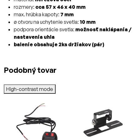
rozmery:
cca 57 x 46 x 40 mm
max. hrúbka kapoty:
7 mm
ø otvoru na uchytenie svetla:
10 mm
podpora orientácie svetla:
možnosť naklápania /
nastavenia uhla
balenie obsahuje 2ks držiakov (pár)
Podobný tovar
High-contrast mode