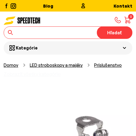
Blog
Kontakt
0
Hľadať
Kategórie
Domov
LED stroboskopy a majáky
Príslušenstvo
Zobraziť všetky kategórie