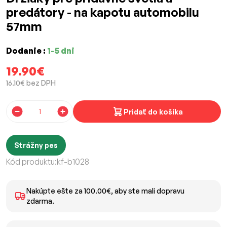
predátory - na kapotu automobilu
57mm
Dodanie :
1-5 dni
19.90€
16.10€ bez DPH
Pridať do košíka
Strážny pes
Kód produktu:
kf-b1028
Nakúpte ešte za 100.00€, aby ste mali dopravu
zdarma.