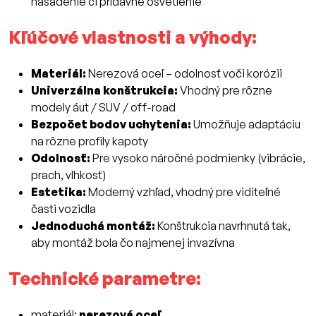
nasadenie či prídavné osvetlenie
Kľúčové vlastnosti a výhody:
Materiál:
Nerezová oceľ – odolnosť voči korózii
Univerzálna konštrukcia:
Vhodný pre rôzne
modely áut / SUV / off-road
Bezpočet bodov uchytenia:
Umožňuje adaptáciu
na rôzne profily kapoty
Odolnosť:
Pre vysoko náročné podmienky (vibrácie,
prach, vlhkosť)
Estetika:
Moderný vzhľad, vhodný pre viditeľné
časti vozidla
Jednoduchá montáž:
Konštrukcia navrhnutá tak,
aby montáž bola čo najmenej invazívna
Technické parametre:
materiál:
nerezová oceľ