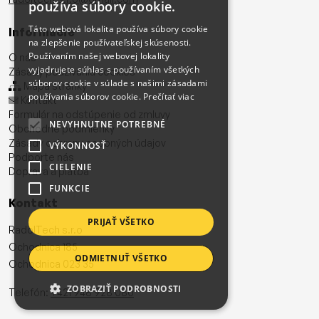
používa súbory cookie.
Táto webová lokalita používa súbory cookie
Informácie
na zlepšenie používateľskej skúsenosti.
Používaním našej webovej lokality
O nás
vyjadrujete súhlas s používaním všetkých
Zásady používania cookies
súborov cookie v súlade s našimi zásadami
Mapa stránky
používania súborov cookie.
Prečítať viac
Kontakt
Formulár na odstúpenie od zmluvy
NEVYHNUTNE POTREBNÉ
Obchodné podmienky
Zásady ochrany osobných údajov
VÝKONNOSŤ
Podporte nás
CIELENIE
Doprava a platba
FUNKCIE
Kontakt
PRIJAŤ VŠETKO
RadolTech s.r.o
Ochodnica 185
ODMIETNUŤ VŠETKO
Ochodnica 023 35
ZOBRAZIŤ PODROBNOSTI
Telefón:
+421 948 928 080