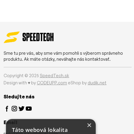
Sme tu pre vás, aby sme vám pomohli s výberom správneho
produktu. Ak máte otázky, neváhajte nás kontaktovať.
Copyright © 2025
SpeedTech.sk
Design with ♥ by
CODEUPP.com
eShop by
dudik.net
Sledujte nás
Email
×
Táto webová lokalita
radoltech.s.r.o@gmail.com