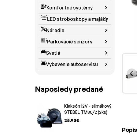
Komfortné systémy
LED stroboskopy a majáky
Náradie
Parkovacie senzory
Svetlá
Vybavenie autoservisu
Naposledy predané
Klaksón 12V - slimákový
STEBEL TM80/2 (2ks)
25.90€
Popis