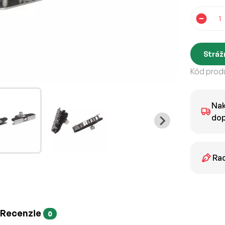
Stráž
Kód produ
Nak
dop
Rad
Recenzie
0