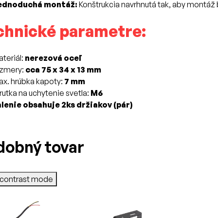
ednoduchá montáž:
Konštrukcia navrhnutá tak, aby montáž 
chnické parametre:
teriál:
nerezová oceľ
ozmery:
cca 75 x 34 x 13 mm
x. hrúbka kapoty:
7 mm
rutka na uchytenie svetla:
M6
lenie obsahuje 2ks držiakov (pár)
dobný tovar
-contrast mode