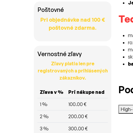
J
Poštovné
Te
Pri objednávke nad 100 €
poštovné zdarma.
ma
r
ma
Vernostné zľavy
sk
Zľavy platia len pre
ba
registrovaných a prihlásených
zákazníkov.
Po
Zľava v %
Pri nákupe nad
1 %
100.00 €
High
2 %
200.00 €
3 %
300.00 €