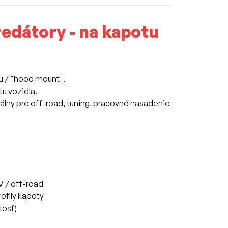
redátory - na kapotu
lu / "hood mount".
tu vozidla.
eálny pre off-road, tuning, pracovné nasadenie
 / off-road
ofily kapoty
kosť)