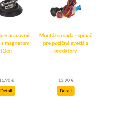
 pre pracovné
Montážna sada - spínač
Spínač pre
 - s magnetom
pre pozičné svetlá a
svetlá a p
(1ks)
predátory
14.3
11.90 €
13.90 €
Deta
Detail
Detail