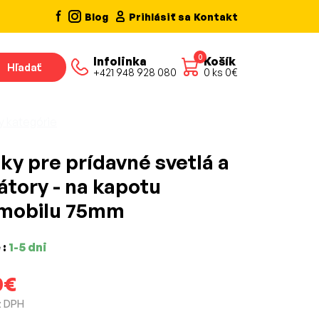
Blog
Prihlásiť sa
Kontakt
0
Infolinka
Košík
Hľadať
+421 948 928 080
0
ks
0
€
y kategórie
ky pre prídavné svetlá a
átory - na kapotu
mobilu 75mm
 :
1-5 dni
0€
z DPH