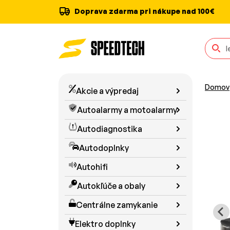
Doprava zdarma pri nákupe nad 100€
Domov
Akcie a výpredaj
Autoalarmy a motoalarmy
Autodiagnostika
Autodoplnky
Autohifi
Autokľúče a obaly
Centrálne zamykanie
Elektro doplnky