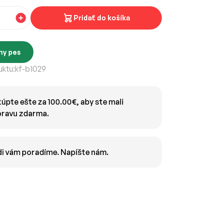
Pridať do košíka
ny pes
ktu:
kf-b1029
úpte ešte za 100.00€, aby ste mali
ravu zdarma.
i vám poradíme. Napíšte nám.