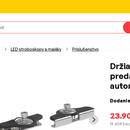
LED stroboskopy a majáky
Príslušenstvo
Zobraziť všetk
Držia
pred
auto
Dodanie
23.9
19.40€ be