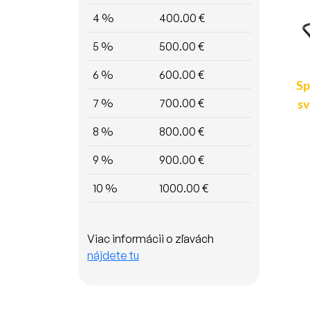
4 %
400.00 €
5 %
500.00 €
6 %
600.00 €
Držiak pre pracovné
Montážna sada - spínač
Sp
7 %
700.00 €
svetlo - s magnetom
pre pozičné svetlá a
sv
(1ks)
predátory
8 %
800.00 €
9 %
900.00 €
10 %
1000.00 €
11.90 €
13.90 €
Detail
Detail
Viac informácii o zľavách
nájdete tu