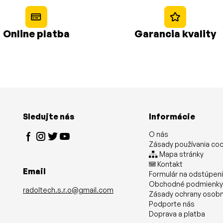
Online platba
Garancia kvality
Sledujte nás
Informácie
O nás
Zásady používania co
Mapa stránky
Kontakt
Email
Formulár na odstúpen
Obchodné podmienk
radoltech.s.r.o@gmail.com
Zásady ochrany osobn
Podporte nás
Doprava a platba