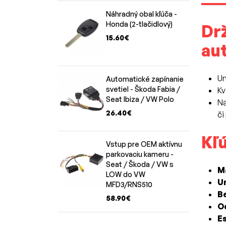
Náhradný obal kľúča -
Honda (2-tlačidlový)
Drž
15.60€
au
Un
Automatické zapínanie
svetiel - Škoda Fabia /
Kv
Seat Ibiza / VW Polo
Na
26.40€
či
Kľú
Vstup pre OEM aktívnu
parkovaciu kameru -
Seat / Škoda / VW s
M
LOW do VW
U
MFD3/RNS510
B
58.90€
O
E