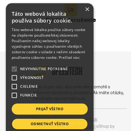
×
Táto webová lokalita
Rýchle doručenie
používa súbory cookie.
Táto webová lokalita používa súbory cookie
na zlepšenie používateľskej skúsenosti.
Používaním našej webovej lokality
vyjadrujete súhlas s používaním všetkých
súborov cookie v súlade s našimi zásadami
používania súborov cookie.
Prečítať viac
NEVYHNUTNE POTREBNÉ
VÝKONNOSŤ
CIELENIE
Sme tu pre vás, aby sme vám pomohli s
výberom správneho produktu. Ak máte otázky,
FUNKCIE
neváhajte nás kontaktovať.
PRIJAŤ VŠETKO
Copyright © 2025
SpeedTech.sk
ODMIETNUŤ VŠETKO
Design with ♥ by
CODEUPP.com
eShop by