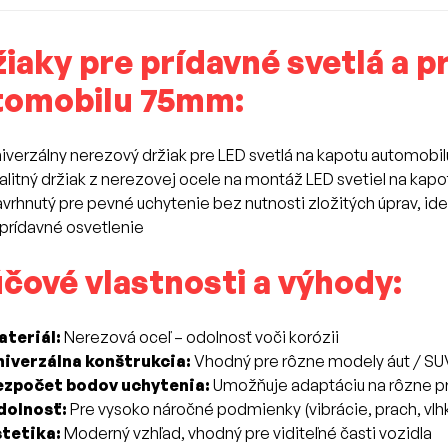
iaky pre prídavné svetlá a p
tomobilu 75mm:
iverzálny nerezový držiak pre LED svetlá na kapotu automobi
alitný držiak z nerezovej ocele na montáž LED svetiel na kapo
vrhnutý pre pevné uchytenie bez nutnosti zložitých úprav, id
 prídavné osvetlenie
čové vlastnosti a výhody:
ateriál:
Nerezová oceľ – odolnosť voči korózii
niverzálna konštrukcia:
Vhodný pre rôzne modely áut / SUV
ezpočet bodov uchytenia:
Umožňuje adaptáciu na rôzne pr
dolnosť:
Pre vysoko náročné podmienky (vibrácie, prach, vlh
stetika:
Moderný vzhľad, vhodný pre viditeľné časti vozidla