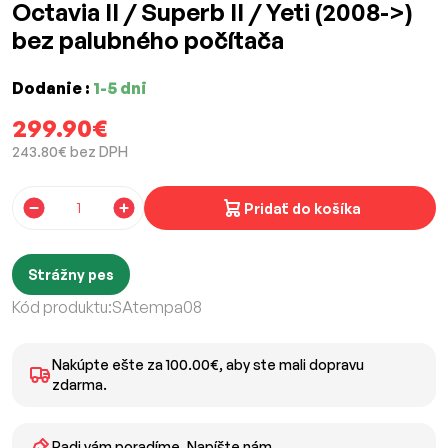
Octavia II / Superb II / Yeti (2008->)
bez palubného počítača
Dodanie :
1-5 dni
299.90€
243.80€ bez DPH
Pridať do košíka
Strážny pes
Kód produktu:
SAtempa08
Nakúpte ešte za 100.00€, aby ste mali dopravu
zdarma.
Radi vám poradíme. Napíšte nám.