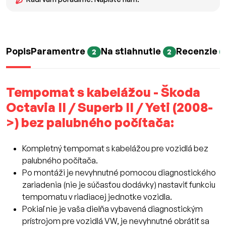
Popis
Paramentre
Na stiahnutie
Recenzie
2
2
Tempomat s kabelážou - Škoda
Octavia II / Superb II / Yeti (2008-
>) bez palubného počítača:
Kompletný tempomat s kabelážou pre vozidlá bez
palubného počítača.
Po montáži je nevyhnutné pomocou diagnostického
zariadenia (nie je súčasťou dodávky) nastaviť funkciu
tempomatu v riadiacej jednotke vozidla.
Pokiaľ nie je vaša dielňa vybavená diagnostickým
prístrojom pre vozidlá VW, je nevyhnutné obrátiť sa