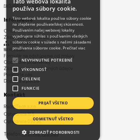
Táto webová lokalita
radoltech.s.r.o@gmail.com
používa súbory cookie.
Táto webová lokalita používa súbory cookie
Informácie
na zlepšenie používateľskej skúsenosti.
Používaním našej webovej lokality
O nás
vyjadrujete súhlas s používaním všetkých
Zásady používania cookies
súborov cookie v súlade s našimi zásadami
Mapa stránky
používania súborov cookie.
Prečítať viac
Kontakt
Formulár na odstúpenie od zmluvy
NEVYHNUTNE POTREBNÉ
Obchodné podmienky
Zásady ochrany osobných údajov
VÝKONNOSŤ
Podporte nás
CIELENIE
Doprava a platba
FUNKCIE
Kontakt
PRIJAŤ VŠETKO
RadolTech s.r.o
Ochodnica 185
ODMIETNUŤ VŠETKO
Ochodnica 023 35
ZOBRAZIŤ PODROBNOSTI
Telefón:
+421 948 928 080