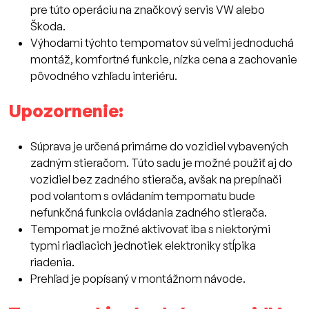
pre túto operáciu na značkový servis VW alebo
Škoda.
Výhodami týchto tempomatov sú veľmi jednoduchá
montáž, komfortné funkcie, nízka cena a zachovanie
pôvodného vzhľadu interiéru.
Upozornenie:
Súprava je určená primárne do vozidiel vybavených
zadným stieračom. Túto sadu je možné použiť aj do
vozidiel bez zadného stierača, avšak na prepínači
pod volantom s ovládaním tempomatu bude
nefunkčná funkcia ovládania zadného stierača.
Tempomat je možné aktivovať iba s niektorými
typmi riadiacich jednotiek elektroniky stĺpika
riadenia.
Prehľad je popísaný v montážnom návode.