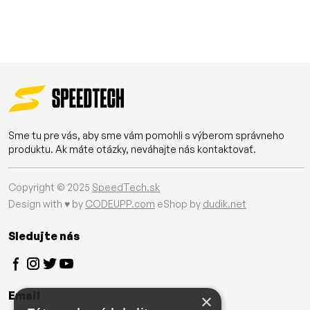
Sme tu pre vás, aby sme vám pomohli s výberom správneho
produktu. Ak máte otázky, neváhajte nás kontaktovať.
Copyright © 2025
SpeedTech.sk
Design with ♥ by
CODEUPP.com
eShop by
dudik.net
Sledujte nás
Email
×