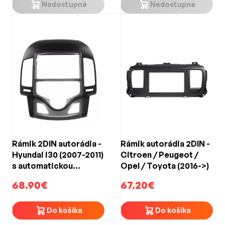
Nedostupné
Nedostupné
Rámik 2DIN autorádia -
Rámik autorádia 2DIN -
Hyundai i30 (2007-2011)
Citroen / Peugeot /
s automatickou
Opel / Toyota (2016->)
klimatizáciou
68.90€
67.20€
Do košíka
Do košíka