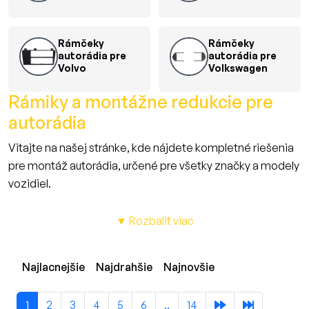
Rámčeky
Rámčeky
autorádia pre
autorádia pre
Volvo
Volkswagen
Rámiky a montážne redukcie pre
autorádia
Vitajte na našej stránke, kde nájdete kompletné riešenia
pre montáž autorádia, určené pre všetky značky a modely
vozidiel.
Naša ponuka zahŕňa široký sortiment 1DIN a 2DIN rámikov
a montážnych redukcií, ktoré sú navrhnuté tak, aby
▼ Rozbaliť viac
dokonale zapadli do interiéru Vášho vozidla a umožnili
jednoduchú a spoľahlivú inštaláciu moderných
Najlacnejšie
Najdrahšie
Najnovšie
neoriginálnych autorádií.
Či už vlastníte vozidlo značky
BMW
,
Audi
,
Mercedes
,
Opel
,
1
2
3
4
5
6
..
14
Škoda
,
Volkswagen
,
Ford
,
Toyota
, alebo akúkoľvek inú