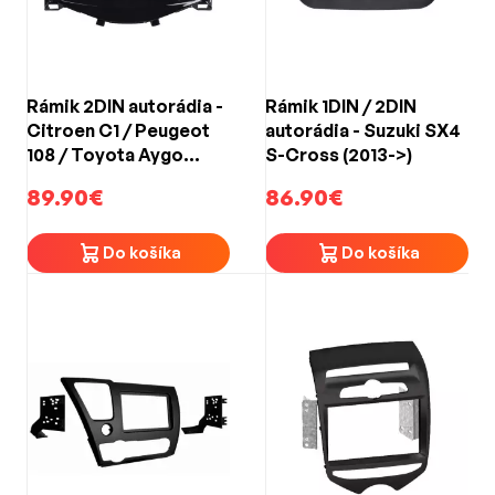
Rámik 2DIN autorádia -
Rámik 1DIN / 2DIN
Citroen C1 / Peugeot
autorádia - Suzuki SX4
108 / Toyota Aygo
S-Cross (2013->)
(2014->) čierny
89.90€
86.90€
Do košíka
Do košíka