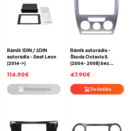
Rámik 1DIN / 2DIN
Rámik autorádia -
autorádia - Seat Leon
Škoda Octavia II.
(2014->)
(2004- 2008) bez
klimatizácie /
114.90€
47.90€
strieborný
Nedostupné
Do košíka