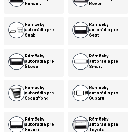
Renault
Rover
Rámčeky
Rámčeky
autorádia pre
autorádia pre
Saab
Seat
Rámčeky
Rámčeky
autorádia pre
autorádia pre
Škoda
Smart
Rámčeky
Rámčeky
autorádia pre
autorádia pre
SsangYong
Subaru
Rámčeky
Rámčeky
autorádia pre
autorádia pre
Suzuki
Toyota