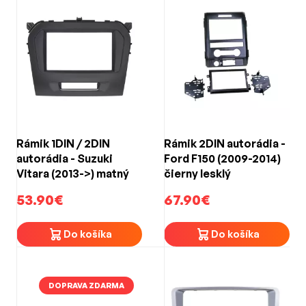
Rámik 1DIN / 2DIN
Rámik 2DIN autorádia -
autorádia - Suzuki
Ford F150 (2009-2014)
Vitara (2013->) matný
čierny lesklý
53.90€
67.90€
Do košíka
Do košíka
DOPRAVA ZDARMA