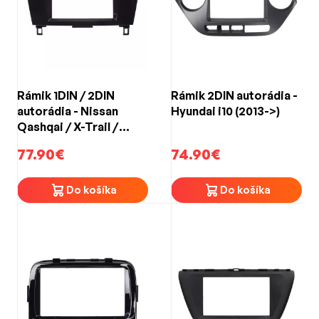
Rámik 1DIN / 2DIN
Rámik 2DIN autorádia -
autorádia - Nissan
Hyundai i10 (2013->)
Qashqai / X-Trail /
Rogue (2014->)
77.90€
74.90€
Do košíka
Do košíka