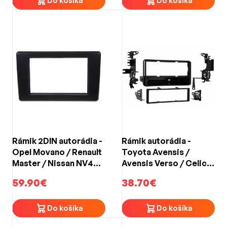
Do košíka
Do košíka
Rámik 2DIN autorádia -
Rámik autorádia -
Opel Movano / Renault
Toyota Avensis /
Master / Nissan NV400
Avensis Verso / Celica
(2019->)
/ MR2 / RAV4 / Yaris
59.90€
38.70€
(1999->)
Do košíka
Do košíka