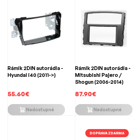
funkčnosť Vášho vozidla výmenou fabrického rádia za
moderné 1DIN alebo 2DIN zariadenie.
Elegantný vzhľad:
Naše rámiky nielenže zabezpečia
optimálne lícovanie, ale dodajú aj interiéru Vášho vozidla
elegantný a profesionálny vzhľad.
Rámik 2DIN autorádia -
Rámik 2DIN autorádia -
Hyundai i40 (2011->)
Mitsubishi Pajero /
Shogun (2006-2014)
55.60€
87.90€
Nedostupné
Nedostupné
DOPRAVA ZDARMA