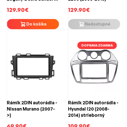
/ Nissan NP200 (2004-
129.90€
129.90€
>)
Do košíka
Nedostupné
DOPRAVA ZDARMA
Rámik 2DIN autorádia -
Rámik 2DIN autorádia -
Nissan Murano (2007-
Hyundai i20 (2008-
>)
2014) strieborný
69.90€
109.90€