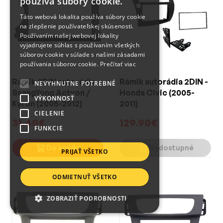
používa súbory cookie.
Táto webová lokalita používa súbory cookie
na zlepšenie používateľskej skúsenosti.
Používaním našej webovej lokality
vyjadrujete súhlas s používaním všetkých
súborov cookie v súlade s našimi zásadami
používania súborov cookie.
Prečítať viac
Rámik 2DIN autorádia -
Rámik autorádia 2DIN -
NEVYHNUTNE POTREBNÉ
SsangYong Actyon /
Honda Civic (2005-
VÝKONNOSŤ
Kyron (2005-2012)
2011)
CIELENIE
31.40€
129.90€
FUNKCIE
Do košíka
Nedostupné
PRIJAŤ VŠETKO
ODMIETNUŤ VŠETKO
ZOBRAZIŤ PODROBNOSTI