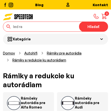
Blog
Kontakt
0
Hľadať
Kategórie
Domov
Autohifi
Rámiky pre autorádia
Rámiky a redukcie ku autorádiam
Rámiky a redukcie ku
autorádiam
Rámčeky
Rámčeky
autorádia pre
autorádia pre
Alfa Romeo
Audi