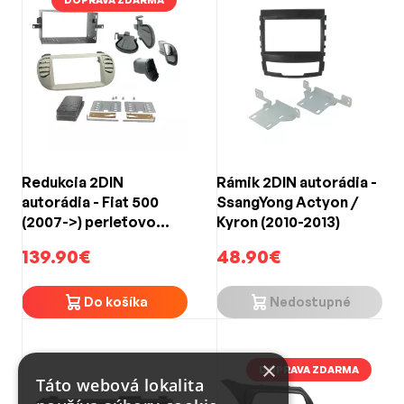
Redukcia 2DIN
Rámik 2DIN autorádia -
autorádia - Fiat 500
SsangYong Actyon /
(2007->) perleťovo
Kyron (2010-2013)
šedá
139.90€
48.90€
Do košíka
Nedostupné
×
DOPRAVA ZDARMA
Táto webová lokalita