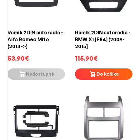
Rámik 2DIN autorádia -
Rámik 2DIN autorádia -
Alfa Romeo Mito
BMW X1 [E84] (2009-
(2014->)
2015]
53.90€
115.90€
Nedostupné
Do košíka