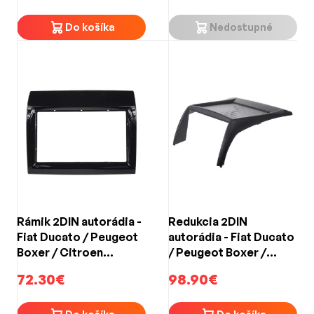
Do košíka
Nedostupné
Rámik 2DIN autorádia -
Redukcia 2DIN
Fiat Ducato / Peugeot
autorádia - Fiat Ducato
Boxer / Citroen
/ Peugeot Boxer /
Jumper (1996-2006) s
Citroen Jumper (1996-
72.30€
98.90€
OEM autorádiom SONY
2006)