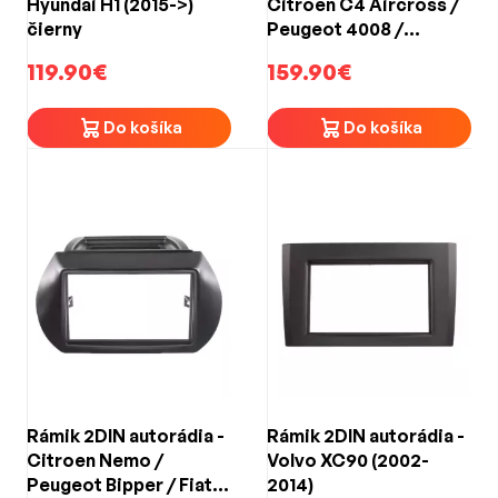
Hyundai H1 (2015->)
Citroen C4 Aircross /
čierny
Peugeot 4008 /
Mitsubishi Outlander,
119.90€
159.90€
ASX (2010->)
Do košíka
Do košíka
Rámik 2DIN autorádia -
Rámik 2DIN autorádia -
Citroen Nemo /
Volvo XC90 (2002-
Peugeot Bipper / Fiat
2014)