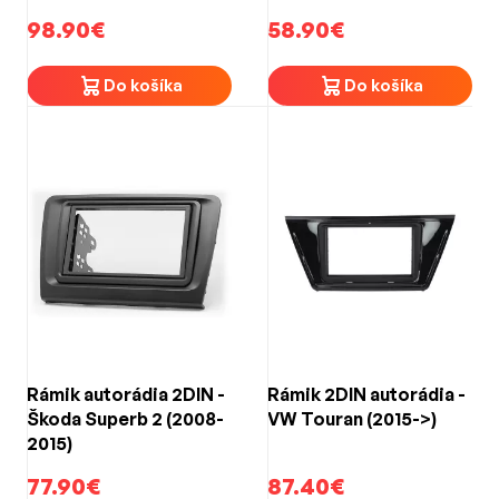
Qubo / Fiorino (2007-
98.90€
58.90€
>)
Do košíka
Do košíka
Rámik autorádia 2DIN -
Rámik 2DIN autorádia -
Škoda Superb 2 (2008-
VW Touran (2015->)
2015)
77.90€
87.40€