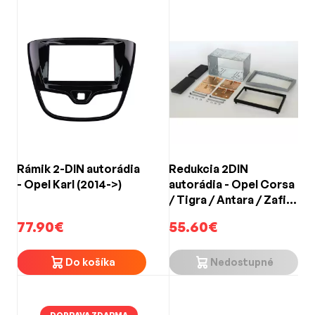
Rámik 2-DIN autorádia
Redukcia 2DIN
- Opel Karl (2014->)
autorádia - Opel Corsa
/ Tigra / Antara / Zafira
(2004->) strieborná
77.90€
55.60€
Do košíka
Nedostupné
DOPRAVA ZDARMA