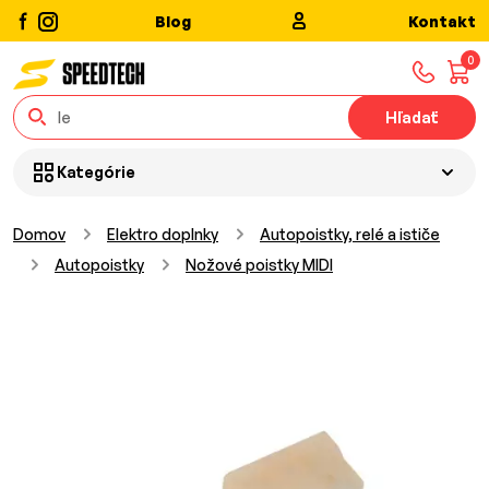
Blog
Kontakt
0
Hľadať
Kategórie
Domov
Elektro doplnky
Autopoistky, relé a ističe
Autopoistky
Nožové poistky MIDI