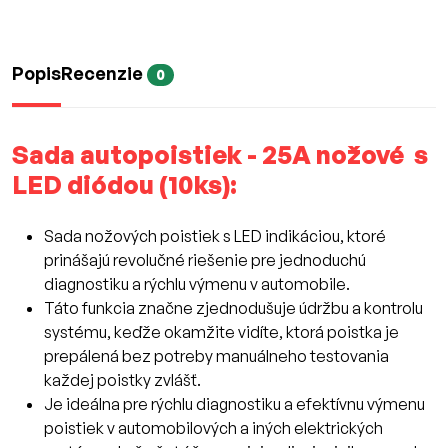
Popis
Recenzie
0
Sada autopoistiek - 25A nožové s
LED diódou (10ks):
Sada nožových poistiek s LED indikáciou, ktoré
prinášajú revolučné riešenie pre jednoduchú
diagnostiku a rýchlu výmenu v automobile.
Táto funkcia značne zjednodušuje údržbu a kontrolu
systému, keďže okamžite vidíte, ktorá poistka je
prepálená bez potreby manuálneho testovania
každej poistky zvlášť.
Je ideálna pre rýchlu diagnostiku a efektívnu výmenu
poistiek v automobilových a iných elektrických