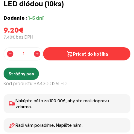
LED diódou (10ks)
Dodanie :
1-5 dni
9.20€
7.40€ bez DPH
Pridať do košíka
Strážny pes
Kód produktu:
SA4300125LED
Nakúpte ešte za 100.00€, aby ste mali dopravu
zdarma.
Radi vám poradíme. Napíšte nám.