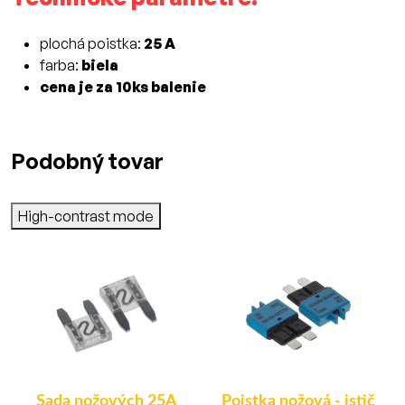
plochá poistka:
25 A
farba:
biela
cena je za 10ks balenie
Podobný tovar
High-contrast mode
A
Sada nožových 25A
Poistka nožová - istič