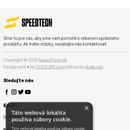
Sme tu pre vás, aby sme vám pomohli s výberom správneho
produktu. Ak máte otázky, neváhajte nás kontaktovať.
Copyright © 2025
SpeedTech.sk
Design with ♥ by
CODEUPP.com
eShop by
dudik.net
Sledujte nás
Email
×
Táto webová lokalita
radoltech.s.r.o@gmail.com
používa súbory cookie.
Táto webová lokalita používa súbory cookie
Informácie