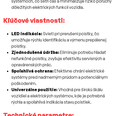
systémoch, čo šetrí čas a minimalizuje riziko poruchy
dôležitých elektrických funkcií vozidla.
Kľúčové vlastnosti:
LED indikácia:
Svieti pri prerušení poistky, čo
umožňuje rýchlu identifikáciu a výmenu prepálenej
poistky.
Zjednodušená údržba:
Eliminuje potrebu hľadať
nefunkčné poistky, zvyšuje efektivitu servisných a
opravárenských prác.
Spoľahlivá ochrana:
Efektívne chráni elektrické
systémy pred nadmerným prúdom a potenciálnym
poškodením.
Univerzálne použitie:
Vhodná pre širokú škálu
vozidiel a elektrických systémov, kde je potrebná
rýchla a spoľahlivá indikácia stavu poistiek.
Technické parametre: