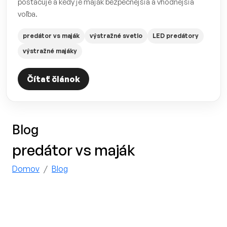
postačuje a kedy je maják bezpečnejšia a vhodnejšia
voľba.
predátor vs maják
výstražné svetlo
LED predátory
výstražné majáky
Čítať článok
Blog
predátor vs maják
Domov
Blog