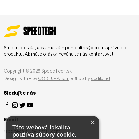
Sme tu pre vás, aby sme vám pomohli s výberom správneho
produktu. Ak máte otázky, neváhajte nás kontaktovať.
Copyright © 2025
SpeedTech.sk
Design with ♥ by
CODEUPP.com
eShop by
dudik.net
Sledujte nás
Email
×
Táto webová lokalita
radoltech.s.r.o@gmail.com
používa súbory cookie.