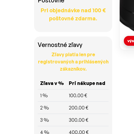
Poštovné
Pri objednávke nad 100 €
poštovné zdarma.
výs
Vernostné zľavy
Zľavy platia len pre
registrovaných a prihlásených
zákazníkov.
Zľava v %
Pri nákupe nad
1 %
100.00 €
2 %
200.00 €
3 %
300.00 €
4 %
400.00 €