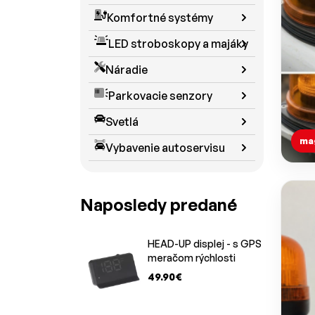
Komfortné systémy
LED stroboskopy a majáky
Náradie
Parkovacie senzory
Svetlá
ma
Vybavenie autoservisu
Naposledy predané
HEAD-UP displej - s GPS
meračom rýchlosti
49.90€