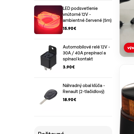
LED podsvetlenie
vnútorné 12V -
ambientné červené (5m)
15.90€
Automobilové relé 12V -
výs
30A / 40A prepínací a
spínací kontakt
3.90€
Náhradný obal kľúča -
Renault (2-tlačidlový)
18.90€