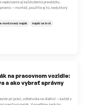
ne vapkovanie aj každodennú prevádzku.
 priamo — montáž, použitie aj to, kedy ktorý
e montovaný maják
maják na hrot
ák na pracovnom vozidle:
va a ako vybrať správny
estár pri práci, odťahovka na diaľnici — každé z
 iný oranžový maják. Vysvetlíme, kedy ho