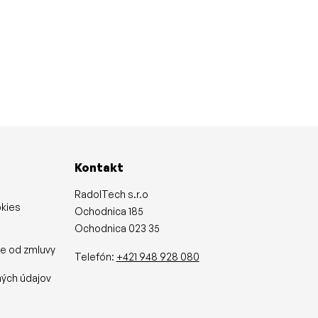
Kontakt
RadolTech s.r.o
okies
Ochodnica 185
Ochodnica 023 35
ie od zmluvy
Telefón:
+421 948 928 080
y
ých údajov