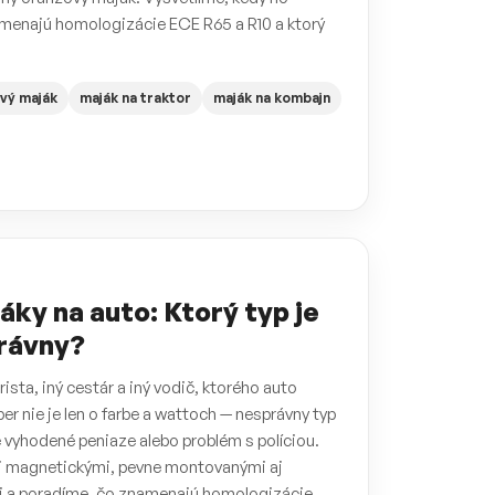
amenajú homologizácie ECE R65 a R10 a ktorý
vý maják
maják na traktor
maják na kombajn
ky na auto: Ktorý typ je
právny?
rista, iný cestár a iný vodič, ktorého auto
ber nie je len o farbe a wattoch — nesprávny typ
yhodené peniaze alebo problém s políciou.
i magnetickými, pevne montovanými aj
 a poradíme, čo znamenajú homologizácie