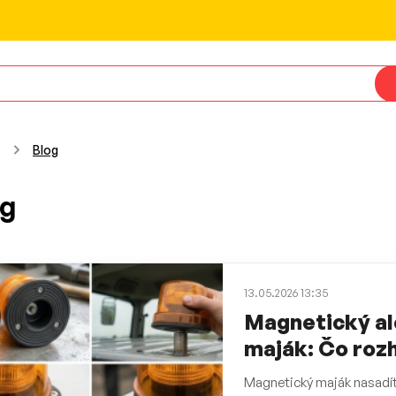
Blog
og
13.05.2026 13:35
Magnetický a
maják: Čo roz
Magnetický maják nasadít