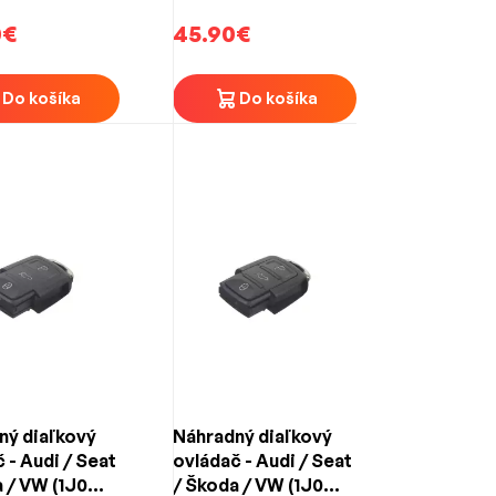
3-tlačidlový
753 N) 2-tlačidlový
0€
45.90€
Do košíka
Do košíka
ný diaľkový
Náhradný diaľkový
 - Audi / Seat
ovládač - Audi / Seat
 / VW (1J0
/ Škoda / VW (1J0