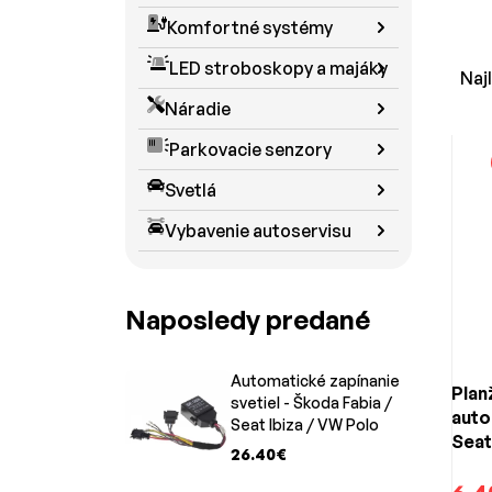
Náh
Komfortné systémy
Okrem
LED stroboskopy a majáky
Naj
Landro
Náradie
životn
okamži
Parkovacie senzory
Naj
Svetlá
Vybavenie autoservisu
Obsahu
Áno — 
Ako p
Naposledy predané
Na nap
imobil
Pasuje
Automatické zapínanie
Plan
svetiel - Škoda Fabia /
Áno – 
auto
Seat Ibiza / VW Polo
Seat
26.40€
Vol