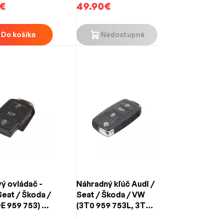
€
49.90€
Do košíka
Nedostupné
ý ovládač -
Náhradný kľúč Audi /
Seat / Škoda /
Seat / Škoda / VW
E 959 753) 3-
(3T0 959 753L, 3T0
ový
837 202L) 3-