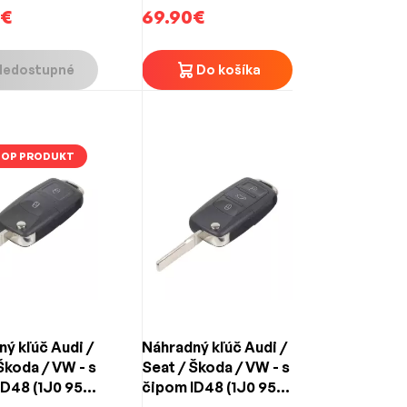
0€
tlačidlový
69.90€
Nedostupné
Do košíka
TOP PRODUKT
ý kľúč Audi /
Náhradný kľúč Audi /
Škoda / VW - s
Seat / Škoda / VW - s
ID48 (1J0 959
čipom ID48 (1J0 959
 2-tlačidlový
753 AH) 3-tlačidlový