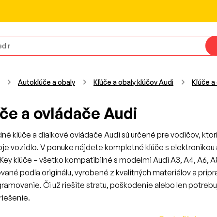
Autokľúče a obaly
Kľúče a obaly kľúčov Audi
Kľúče a
če a ovládače Audi
né kľúče a diaľkové ovládače Audi sú určené pre vodičov, ktor
oje vozidlo. V ponuke nájdete kompletné kľúče s elektronikou 
Key kľúče – všetko kompatibilné s modelmi Audi A3, A4, A6, A8,
vané podľa originálu, vyrobené z kvalitných materiálov a prip
ramovanie. Či už riešite stratu, poškodenie alebo len potrebuj
riešenie.