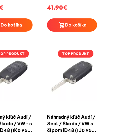
€
41.90€
Do košíka
Do košíka
TOP PRODUKT
TOP PRODUKT
ý kľúč Audi /
Náhradný kľúč Audi /
Škoda / VW - s
Seat / Škoda / VW s
ID48 (1K0 959
čipom ID48 (1J0 959