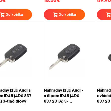
0€
15.20€
49.9
Do košíka
Do košíka
adný kľúč Audi s
Náhradný kľúč Audi -
Náhrad
m ID48 (4D0 837
s čipom ID48 (4D0
ovláda
K) 3-tlačidlový
837 231 A) 3-
837 231
tlačidlový
tlačidl