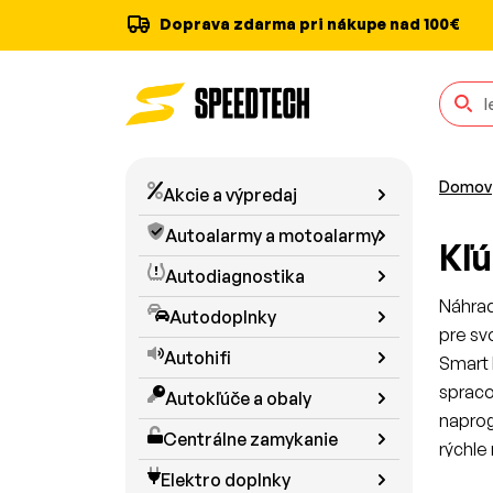
Doprava zdarma pri nákupe nad 100€
Domov
Akcie a výpredaj
Autoalarmy a motoalarmy
Kľú
Autodiagnostika
Náhrad
Autodoplnky
pre sv
Autohifi
Smart 
spraco
Autokľúče a obaly
naprog
Centrálne zamykanie
rýchle 
Elektro doplnky