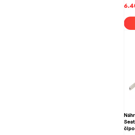
HU1
6.4
Náhr
Seat
čipo
753G