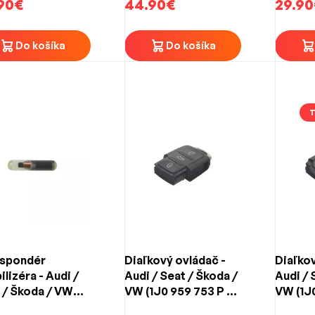
90€
44.90€
29.90
Do košíka
Do košíka
nspondér
Diaľkový ovládač -
Diaľkov
ilizéra - Audi /
Audi / Seat / Škoda /
Audi / 
 / Škoda / VW
VW (1J0 959 753 P /
VW (1J
8 /T6)
5FA 008 548) 3-
2-tlači