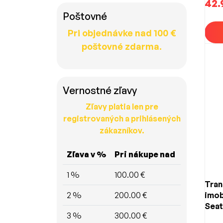
42.
Poštovné
Pri objednávke nad 100 €
poštovné zdarma.
Vernostné zľavy
Zľavy platia len pre
registrovaných a prihlásených
zákazníkov.
Zľava v %
Pri nákupe nad
1 %
100.00 €
Tra
2 %
200.00 €
imob
Seat
3 %
300.00 €
(ID4