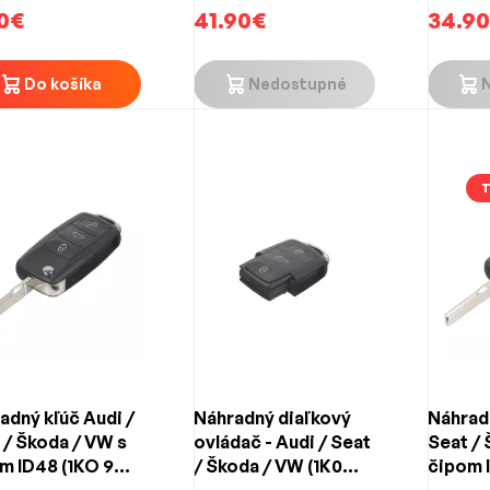
62T)
0€
41.90€
34.9
Do košíka
Nedostupné
adný kľúč Audi /
Náhradný diaľkový
Náhradn
 / Škoda / VW s
ovládač - Audi / Seat
Seat / 
m ID48 (1KO 959
/ Škoda / VW (1K0
čipom 
) 3-tlačidlový
959 753 G) 3-
753 CT)