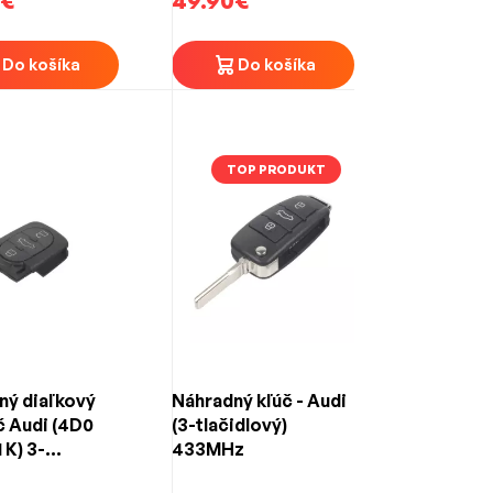
0€
49.90€
Do košíka
Do košíka
TOP PRODUKT
ný diaľkový
Náhradný kľúč - Audi
č Audi (4D0
(3-tlačidlový)
 K) 3-
433MHz
ový