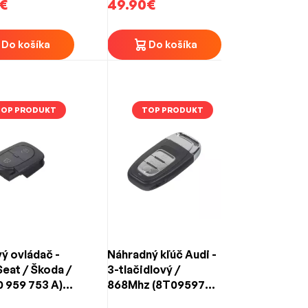
€
49.90€
Do košíka
Do košíka
TOP PRODUKT
TOP PRODUKT
ý ovládač -
Náhradný kľúč Audi -
Seat / Škoda /
3-tlačidlový /
0 959 753 A)
868Mhz (8T0959754
dlový
/ 8K0959754)