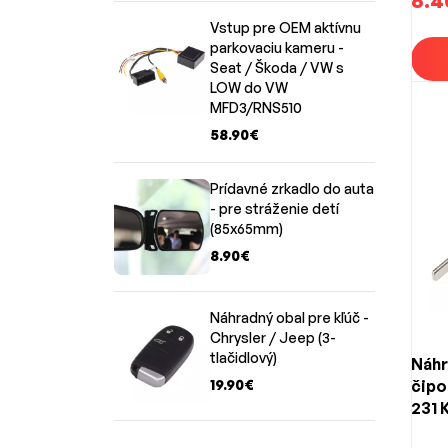
6.4
Vstup pre OEM aktívnu
parkovaciu kameru -
Seat / Škoda / VW s
LOW do VW
MFD3/RNS510
58.90€
Prídavné zrkadlo do auta
- pre stráženie detí
(85x65mm)
8.90€
Náhradný obal pre kľúč -
Chrysler / Jeep (3-
tlačidlový)
Náhr
19.90€
čipo
231 