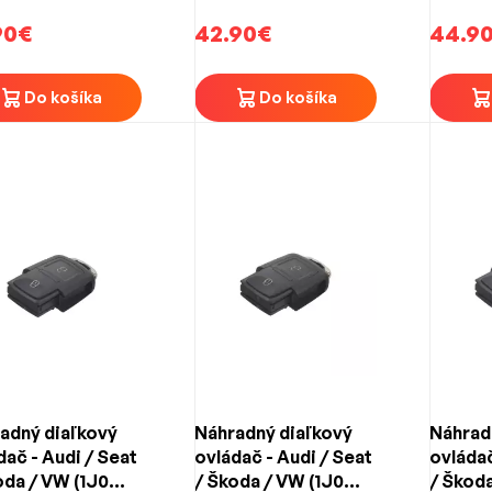
DA) 3-tlačidlový
753 P / 5FA 008 548)
753 N) 
90€
3-tlačidlový
42.90€
44.9
Do košíka
Do košíka
adný diaľkový
Náhradný diaľkový
Náhrad
dač - Audi / Seat
ovládač - Audi / Seat
ovládač
oda / VW (1J0
/ Škoda / VW (1J0
/ Škoda