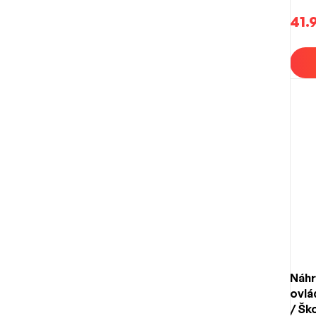
753 
41.
Náhr
ovlá
/ Šk