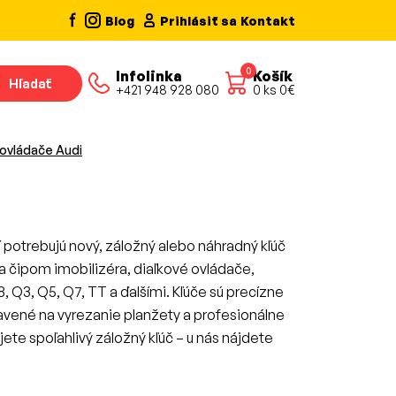
Blog
Prihlásiť sa
Kontakt
0
Infolinka
Košík
Hľadať
+421 948 928 080
0
ks
0
€
 ovládače Audi
í potrebujú nový, záložný alebo náhradný kľúč
a čipom imobilizéra, diaľkové ovládače,
 Q3, Q5, Q7, TT a ďalšími. Kľúče sú precízne
ravené na vyrezanie planžety a profesionálne
ete spoľahlivý záložný kľúč – u nás nájdete