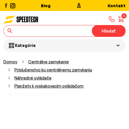
Blog
Kontakt
0
Hľadať
Kategórie
Domov
Centrálne zamykanie
Príslušenstvo ku centrálnemu zamykaniu
Náhradné ovládače
Planžety k vyskakovacím ovládačom
Zobraziť všetky kategórie