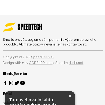
Sme tu pre vás, aby sme vám pomohli s výberom správneho
produktu. Ak máte otázky, neváhajte nás kontaktovať.
Copyright © 2025
SpeedTech.sk
Design with ♥ by
CODEUPP.com
eShop by
dudik.net
Sledujte nás
Email
×
Táto webová lokalita
radoltech.s.r.o@gmail.com