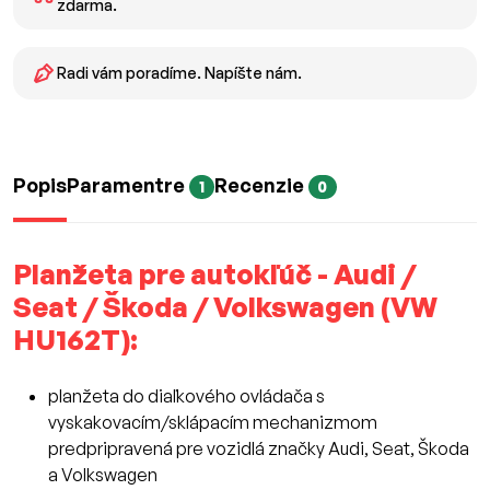
zdarma.
Radi vám poradíme. Napíšte nám.
Popis
Paramentre
Recenzie
1
0
Planžeta pre autokľúč - Audi /
Seat / Škoda / Volkswagen (VW
HU162T):
planžeta do diaľkového ovládača s
vyskakovacím/sklápacím mechanizmom
predpripravená pre vozidlá značky Audi, Seat, Škoda
a Volkswagen