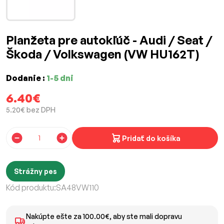
Planžeta pre autokľúč - Audi / Seat /
Škoda / Volkswagen (VW HU162T)
Dodanie :
1-5 dni
6.40€
5.20€ bez DPH
Pridať do košíka
Strážny pes
Kód produktu:
SA48VW110
Nakúpte ešte za 100.00€, aby ste mali dopravu