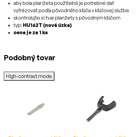
aby bola planžeta použiteľná je potrebné dať
vyfrézovať podľa pôvodného kľúča v kľúčovej službe
skontrolujte si tvar planžety s pôvodným kľúčom
typ:
HU162T (nová úzka)
cena je za 1 ks
Podobný tovar
High-contrast mode