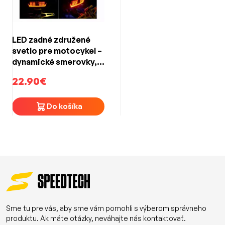
LED zadné združené
svetlo pre motocykel –
dynamické smerovky,
brzdové a pozičné
22.90€
svelo / ECE R50 /
dymové
Do košíka
Sme tu pre vás, aby sme vám pomohli s výberom správneho
produktu. Ak máte otázky, neváhajte nás kontaktovať.