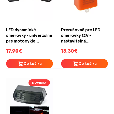
LED dynamické
Prerušovač pre LED
smerovky - univerzálne
smerovky 12V -
pre motocykle
nastaviteľná
(100x29x26mm)
frekvencia, pre
17.90€
13.30€
motocykle
Do košíka
Do košíka
NOVINKA