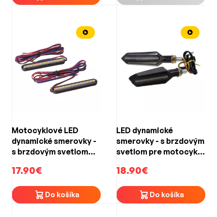
Motocyklové LED
LED dynamické
dynamické smerovky -
smerovky - s brzdovým
s brzdovým svetlom
svetlom pre motocykle
(80x12x7mm)
(100x29x26mm)
17.90€
18.90€
Do košíka
Do košíka