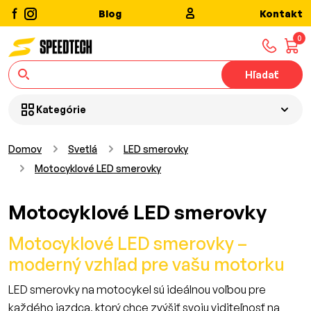
Blog
Kontakt
0
Hľadať
Kategórie
Domov
Svetlá
LED smerovky
Motocyklové LED smerovky
Motocyklové LED smerovky
Motocyklové LED smerovky –
moderný vzhľad pre vašu motorku
LED smerovky na motocykel sú ideálnou voľbou pre
každého jazdca, ktorý chce zvýšiť svoju viditeľnosť na