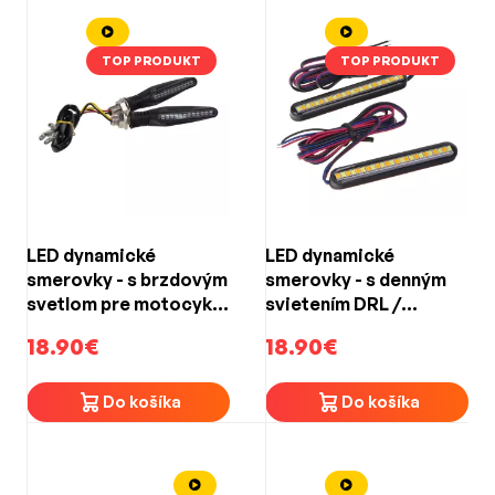
TOP PRODUKT
TOP PRODUKT
LED dynamické
LED dynamické
smerovky - s brzdovým
smerovky - s denným
svetlom pre motocykle
svietením DRL /
(85x19x23mm)
univerzálne pre
18.90€
18.90€
motocykle
(80x12x7mm)
Do košíka
Do košíka