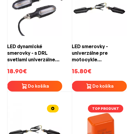
LED dynamické
LED smerovky -
smerovky - s DRL
univerzálne pre
svetlami univerzálne
motocykle
pre motocykle
(100x29x26mm)
18.90€
15.80€
(83x30x30mm)
Do košíka
Do košíka
TOP PRODUKT