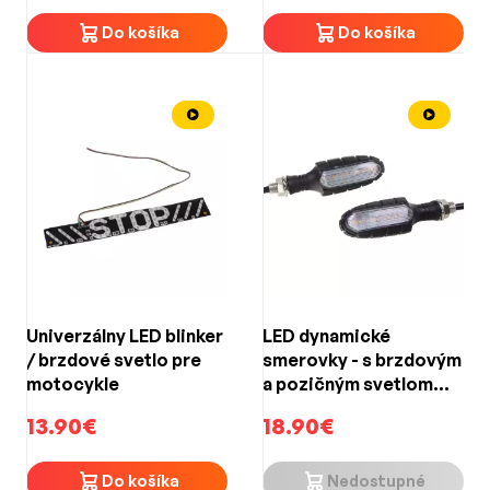
Do košíka
Do košíka
Univerzálny LED blinker
LED dynamické
/ brzdové svetlo pre
smerovky - s brzdovým
motocykle
a pozičným svetlom
pre motocykle
13.90€
18.90€
(83x30x30mm)
Do košíka
Nedostupné