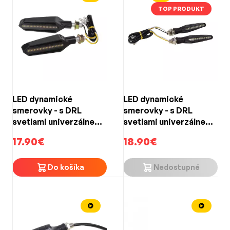
TOP PRODUKT
LED dynamické
LED dynamické
smerovky - s DRL
smerovky - s DRL
svetlami univerzálne
svetlami univerzálne
pre motocykle
pre motocykle
17.90€
18.90€
(100x29x26mm)
(85x19x23mm)
Do košíka
Nedostupné