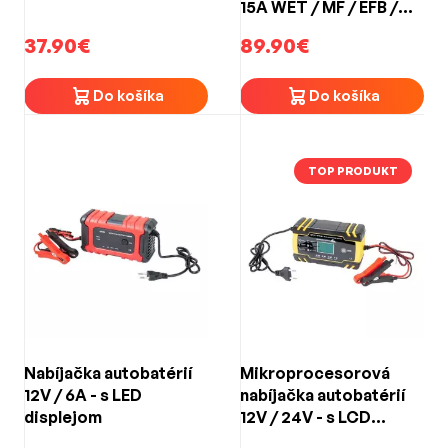
15A WET / MF / EFB /
GEL / AGM
37.90€
89.90€
Do košíka
Do košíka
TOP PRODUKT
Nabíjačka autobatérií
Mikroprocesorová
12V / 6A - s LED
nabíjačka autobatérií
displejom
12V / 24V - s LCD
displejom