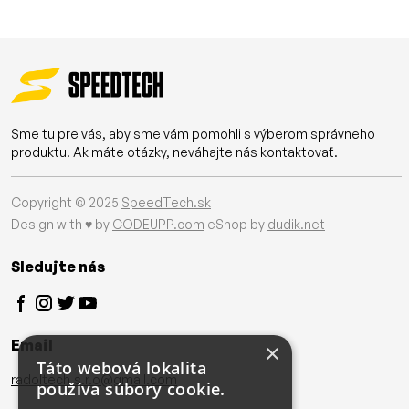
Sme tu pre vás, aby sme vám pomohli s výberom správneho
produktu. Ak máte otázky, neváhajte nás kontaktovať.
Copyright © 2025
SpeedTech.sk
Design with ♥ by
CODEUPP.com
eShop by
dudik.net
Sledujte nás
Email
×
Táto webová lokalita
radoltech.s.r.o@gmail.com
používa súbory cookie.