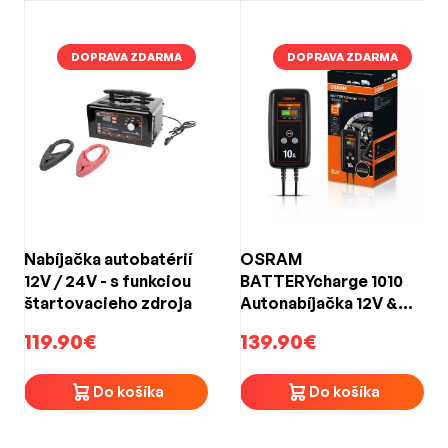
DOPRAVA ZDARMA
DOPRAVA ZDARMA
Nabíjačka autobatérií
OSRAM
12V / 24V - s funkciou
BATTERYcharge 1010
štartovacieho zdroja
Autonabíjačka 12V &
24V/10A
119.90€
139.90€
Do košíka
Do košíka