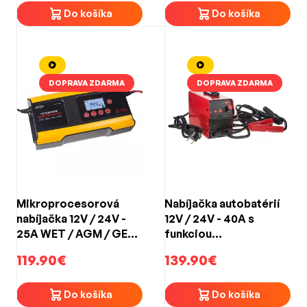
Do košíka
Do košíka
DOPRAVA ZDARMA
DOPRAVA ZDARMA
Mikroprocesorová
Nabíjačka autobatérií
nabíjačka 12V / 24V -
12V / 24V - 40A s
25A WET / AGM / GEL /
funkciou
VRLA / CALCIUM / 12V
štartovacieho zdroja
119.90€
139.90€
LifePO4
250Amp
Do košíka
Do košíka