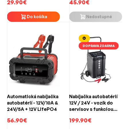
29.90€
45.90€
Do košíka
Nedostupné
DOPRAVA ZDARMA
Automatická nabíjačka
Nabíjačka autobatérií
autobatérií - 12V/10A &
12V / 24V - vozík do
24V/5A + 12V LifePO4
servisov s funkciou
štartovacieho zdroja
56.90€
199.90€
12V