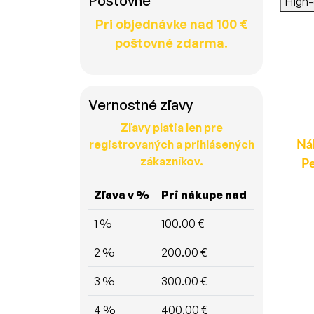
Poštovné
High
Pri objednávke nad 100 €
poštovné zdarma.
Vernostné zľavy
Zľavy platia len pre
registrovaných a prihlásených
Planžeta pre autokľúč -
Planžeta pre autokľúč -
Ná
zákazníkov.
Opel (HU43)
Volkswagen
Pe
Zľava v %
Pri nákupe nad
1 %
100.00 €
6.40 €
7.70 €
2 %
200.00 €
Detail
Detail
3 %
300.00 €
4 %
400.00 €