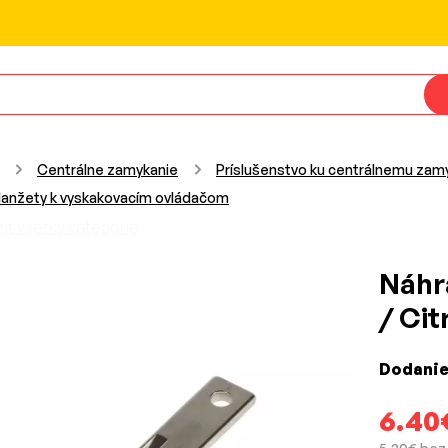
Centrálne zamykanie
Príslušenstvo ku centrálnemu zam
lanžety k vyskakovacím ovládačom
iť všetky kategórie
Náhr
/ Ci
Dodanie
6.40