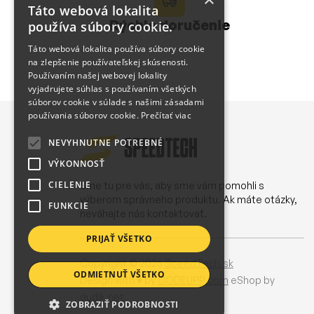
Táto webová lokalita
Rýchle doručenie
používa súbory cookie.
Táto webová lokalita používa súbory cookie
na zlepšenie používateľskej skúsenosti.
Používaním našej webovej lokality
vyjadrujete súhlas s používaním všetkých
súborov cookie v súlade s našimi zásadami
používania súborov cookie.
Prečítať viac
NEVYHNUTNE POTREBNÉ
VÝKONNOSŤ
CIELENIE
Sme tu pre vás, aby sme vám pomohli s
výberom správneho produktu. Ak máte otázky,
FUNKCIE
neváhajte nás kontaktovať.
PRIJAŤ VŠETKO
Copyright © 2025
SpeedTech.sk
ODMIETNUŤ VŠETKO
Design with ♥ by
CODEUPP.com
eShop by
dudik.net
ZOBRAZIŤ PODROBNOSTI