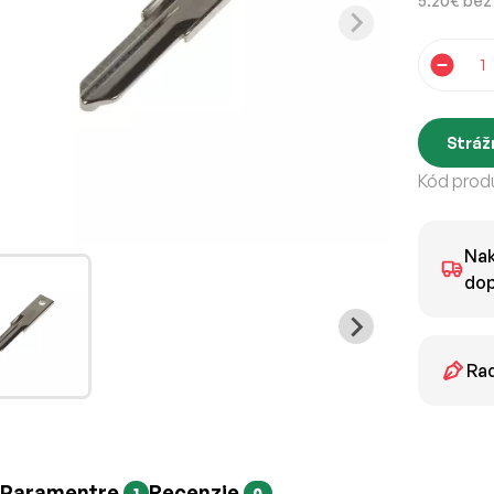
5.20€ bez
Stráž
Kód produ
Nak
dop
Rad
Paramentre
Recenzie
1
0