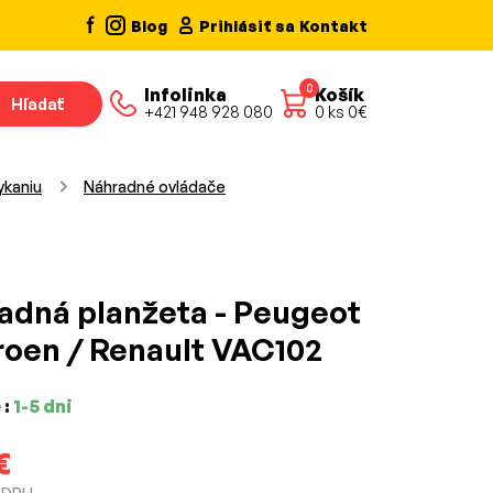
Blog
Prihlásiť sa
Kontakt
0
Infolinka
Košík
Hľadať
+421 948 928 080
0
ks
0
€
ykaniu
Náhradné ovládače
adná planžeta - Peugeot
troen / Renault VAC102
 :
1-5 dni
€