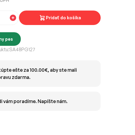
 DPH
Pridať do košíka
ny pes
ktu:
SA48PG127
úpte ešte za 100.00€, aby ste mali
ravu zdarma.
i vám poradíme. Napíšte nám.