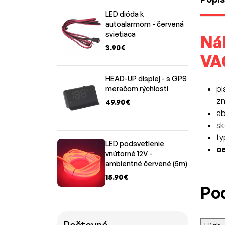
LED dióda k
autoalarmom - červená
svietiaca
Ná
3.90€
VA
HEAD-UP displej - s GPS
pl
meračom rýchlosti
zn
49.90€
ab
sk
ty
LED podsvetlenie
ce
vnútorné 12V -
ambientné červené (5m)
15.90€
Po