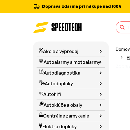
Doprava zdarma pri nákupe nad 100€
Domov
Akcie a výpredaj
P
Autoalarmy a motoalarmy
Zobraz
Autodiagnostika
Autodoplnky
Autohifi
Autokľúče a obaly
Centrálne zamykanie
Elektro doplnky