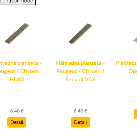
-contrast mode
hradná planžeta -
Náhradná planžeta -
Planžeta
ugeot / Citroen
Peugeot / Citroen /
Ope
HU83
Renault VA6
6.40 €
6.40 €
Detail
Detail