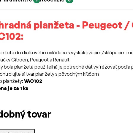
hradná planžeta - Peugeot / 
C102:
anžeta do diaľkového ovládača s vyskakovacím/sklápacím m
ačky Citroen, Peugeot a Renault
y bola planžeta použiteľná je potrebné dať vyfrézovať podľa 
ontrolujte si tvar planžety s pôvodným kľúčom
p planžety:
VAC102
na je za 1 ks
dobný tovar