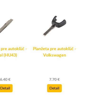
 pre autokľúč -
Planžeta pre autokľúč -
Náhradná p
l (HU43)
Volkswagen
Peugeot /
HU
6.40 €
7.70 €
6.40
Detail
Detail
Deta