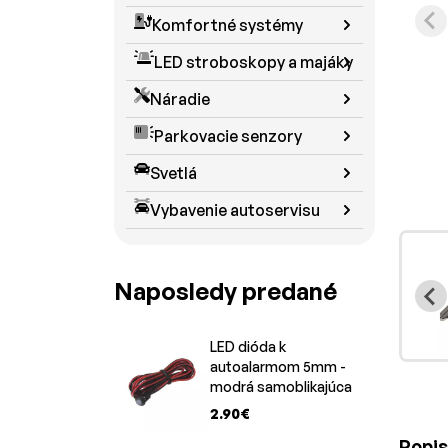
Komfortné systémy
LED stroboskopy a majáky
Náradie
Parkovacie senzory
Svetlá
Vybavenie autoservisu
Naposledy predané
LED dióda k
autoalarmom 5mm -
modrá samoblikajúca
2.90€
Popis