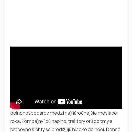
Jesenná sezóna na poli:
prečo pracovné LED
svetlá rozhodujú pri
žatve a orbe
September a október patria pre mnohých
poľnohospodárov medzi najnáročnejšie mesiace
roka. Kombajny idú naplno, traktory orú do tmy a
pracovné šichty sa predlžujú hlboko do noci. Denné