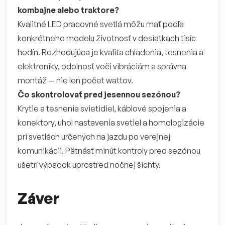
kombajne alebo traktore?
Kvalitné LED pracovné svetlá môžu mať podľa
konkrétneho modelu životnosť v desiatkach tisíc
hodín. Rozhodujúca je kvalita chladenia, tesnenia a
elektroniky, odolnosť voči vibráciám a správna
montáž — nie len počet wattov.
Čo skontrolovať pred jesennou sezónou?
Krytie a tesnenia svietidiel, káblové spojenia a
konektory, uhol nastavenia svetiel a homologizácie
pri svetlách určených na jazdu po verejnej
komunikácii. Pätnásť minút kontroly pred sezónou
ušetrí výpadok uprostred nočnej šichty.
Záver