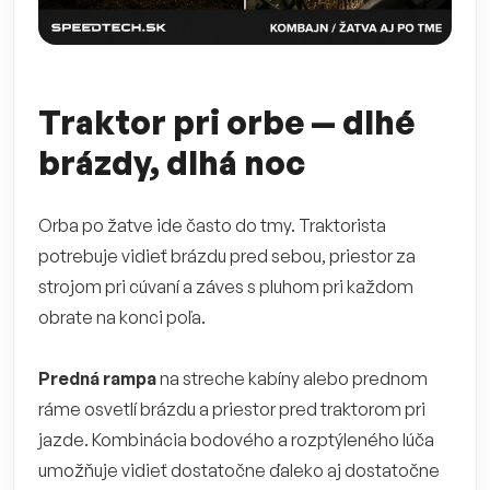
Traktor pri orbe — dlhé
brázdy, dlhá noc
Orba po žatve ide často do tmy. Traktorista
potrebuje vidieť brázdu pred sebou, priestor za
strojom pri cúvaní a záves s pluhom pri každom
obrate na konci poľa.
Predná rampa
na streche kabíny alebo prednom
ráme osvetlí brázdu a priestor pred traktorom pri
jazde. Kombinácia bodového a rozptýleného lúča
umožňuje vidieť dostatočne ďaleko aj dostatočne