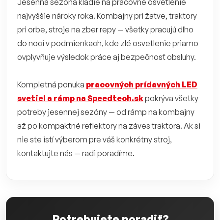
Jesenná sezóna kladie na pracovné osvetlenie
najvyššie nároky roka. Kombajny pri žatve, traktory
pri orbe, stroje na zber repy — všetky pracujú dlho
do noci v podmienkach, kde zlé osvetlenie priamo
ovplyvňuje výsledok práce aj bezpečnosť obsluhy.
Kompletná ponuka
pracovných prídavných LED
svetiel a rámp na Speedtech.sk
pokrýva všetky
potreby jesennej sezóny — od rámp na kombajny
až po kompaktné reflektory na záves traktora. Ak si
nie ste istí výberom pre váš konkrétny stroj,
kontaktujte nás — radi poradíme.
Potrebujete poradiť?