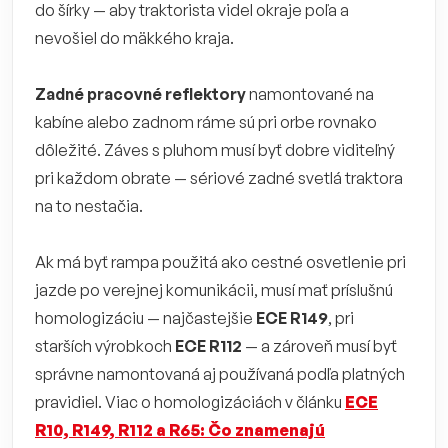
do šírky — aby traktorista videl okraje poľa a
nevošiel do mäkkého kraja.
Zadné pracovné reflektory
namontované na
kabíne alebo zadnom ráme sú pri orbe rovnako
dôležité. Záves s pluhom musí byť dobre viditeľný
pri každom obrate — sériové zadné svetlá traktora
na to nestačia.
Ak má byť rampa použitá ako cestné osvetlenie pri
jazde po verejnej komunikácii, musí mať príslušnú
homologizáciu — najčastejšie
ECE R149
, pri
starších výrobkoch
ECE R112
— a zároveň musí byť
správne namontovaná aj používaná podľa platných
pravidiel. Viac o homologizáciách v článku
ECE
R10, R149, R112 a R65: Čo znamenajú