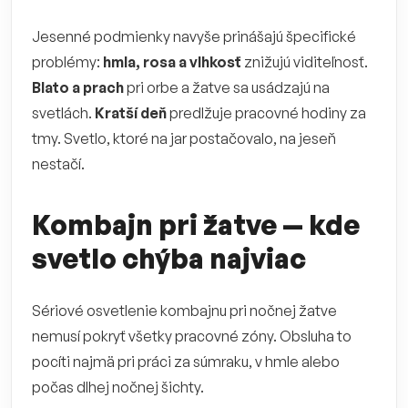
Jesenné podmienky navyše prinášajú špecifické
problémy:
hmla, rosa a vlhkosť
znižujú viditeľnosť.
Blato a prach
pri orbe a žatve sa usádzajú na
svetlách.
Kratší deň
predlžuje pracovné hodiny za
tmy. Svetlo, ktoré na jar postačovalo, na jeseň
nestačí.
Kombajn pri žatve — kde
svetlo chýba najviac
Sériové osvetlenie kombajnu pri nočnej žatve
nemusí pokryť všetky pracovné zóny. Obsluha to
pocíti najmä pri práci za súmraku, v hmle alebo
počas dlhej nočnej šichty.