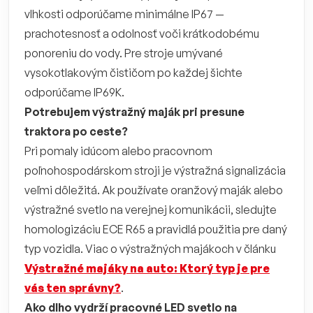
vlhkosti odporúčame minimálne IP67 —
prachotesnosť a odolnosť voči krátkodobému
ponoreniu do vody. Pre stroje umývané
vysokotlakovým čističom po každej šichte
odporúčame IP69K.
Potrebujem výstražný maják pri presune
traktora po ceste?
Pri pomaly idúcom alebo pracovnom
poľnohospodárskom stroji je výstražná signalizácia
veľmi dôležitá. Ak používate oranžový maják alebo
výstražné svetlo na verejnej komunikácii, sledujte
homologizáciu ECE R65 a pravidlá použitia pre daný
typ vozidla. Viac o výstražných majákoch v článku
Výstražné majáky na auto: Ktorý typ je pre
vás ten správny?
.
Ako dlho vydrží pracovné LED svetlo na