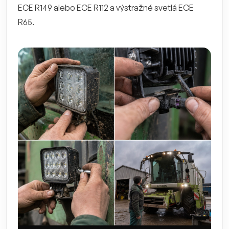
ECE R149 alebo ECE R112 a výstražné svetlá ECE
R65.