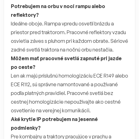
Potrebujem na orbu v noci rampu alebo
reflektory?
Ideálne oboje. Rampa vpredu osvetlí brázdu a
priestor pred traktorom. Pracovné reflektory vzadu
osvietia záves s pluhom pri každom obrate. Sériové
zadné svetlá traktora na nočnú orbu nestačia.
Môžem mať pracovné svetlá zapnuté pri jazde
po ceste?
Len ak majú príslušnú homologizáciu ECE R149 alebo
ECE R112, sú správne namontované a používané
podľa platných pravidiel. Pracovné svetlá bez
cestnej homologizácie nepoužívajte ako cestné
osvetlenie na verejnej komunikácii.
Aké krytie IP potrebujem na jesenné
podmienky?
Pre kombajny a traktory pracujúce v prachu a