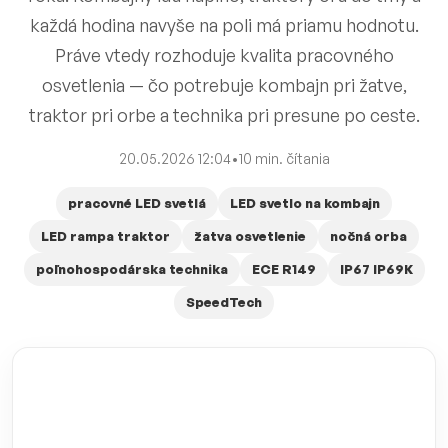
každá hodina navyše na poli má priamu hodnotu.
Práve vtedy rozhoduje kvalita pracovného
osvetlenia — čo potrebuje kombajn pri žatve,
traktor pri orbe a technika pri presune po ceste.
20.05.2026 12:04
•
10 min. čítania
pracovné LED svetlá
LED svetlo na kombajn
LED rampa traktor
žatva osvetlenie
nočná orba
poľnohospodárska technika
ECE R149
IP67 IP69K
SpeedTech