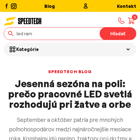
Blog
Kontakt
0
Hľadať
Kategórie
SPEEDTECH BLOG
Jesenná sezóna na poli:
prečo pracovné LED svetlá
rozhodujú pri žatve a orbe
September a október patria pre mnohých
poľnohospodárov medzi najnáročnejšie mesiace
roka. Kombajny idú naplno, traktory orú do tmy a