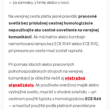
— za súmraku, v hmle alebo v noci.
Na verejnej ceste platia jasné pravidlá:
pracovné
svetlá bez príslušnej cestnej homologizácie
nepoužívajte ako cestné osvetlenie na verejnej
komunikácii
. Ak má traktor alebo kombajn
namontovanú rampu bez ECE R149 alebo ECE R112,
pri presune po ceste musí zostať vypnutá.
Pri pomaly idúcich alebo pracovných
poľnohospodárskych strojoch na verejnej
komunikácii je dôležité riešiť aj
výstražnú
signalizáciu
. Ak používate oranžový maják alebo
výstražné svetlo, musí ísť o vhodné svietidlo — pri
cestnom použití typicky s homologizáciou
ECE R65
— a musí byť použité podľa platných pravidiel pre