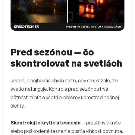
Pred sezónou — čo
skontrolovať na svetlách
Jeseň je najhoršia chvíľa na to, aby sa ukázalo, že
svetlo nefunguje. Kontrola pred sezónou trvá
pätnásť minút a ušetrí problémy uprostred nočnej
šichty.
Skontrolujte krytie a tesnenia
— praskliny v kryte
alebo poškodené tesnenie pustia vlhkosť dovnútra.