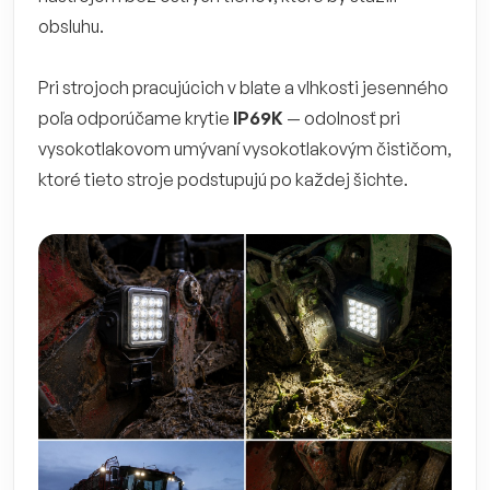
obsluhu.
Pri strojoch pracujúcich v blate a vlhkosti jesenného
poľa odporúčame krytie
IP69K
— odolnosť pri
vysokotlakovom umývaní vysokotlakovým čističom,
ktoré tieto stroje podstupujú po každej šichte.