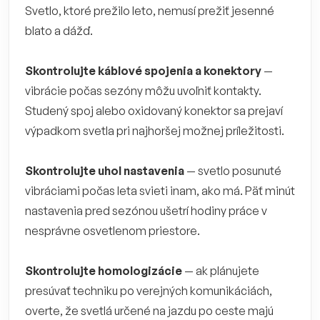
Svetlo, ktoré prežilo leto, nemusí prežiť jesenné
blato a dážď.
Skontrolujte káblové spojenia a konektory
—
vibrácie počas sezóny môžu uvoľniť kontakty.
Studený spoj alebo oxidovaný konektor sa prejaví
výpadkom svetla pri najhoršej možnej príležitosti.
Skontrolujte uhol nastavenia
— svetlo posunuté
vibráciami počas leta svieti inam, ako má. Päť minút
nastavenia pred sezónou ušetrí hodiny práce v
nesprávne osvetlenom priestore.
Skontrolujte homologizácie
— ak plánujete
presúvať techniku po verejných komunikáciách,
overte, že svetlá určené na jazdu po ceste majú