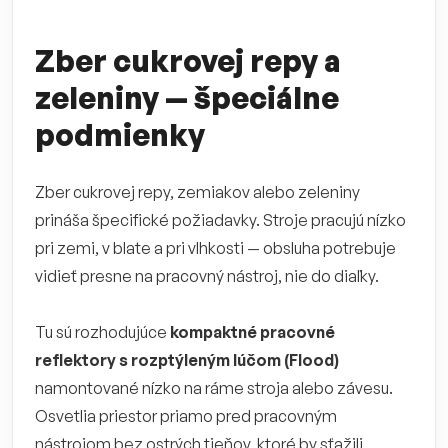
Zber cukrovej repy a
zeleniny — špeciálne
podmienky
Zber cukrovej repy, zemiakov alebo zeleniny
prináša špecifické požiadavky. Stroje pracujú nízko
pri zemi, v blate a pri vlhkosti — obsluha potrebuje
vidieť presne na pracovný nástroj, nie do diaľky.
Tu sú rozhodujúce
kompaktné pracovné
reflektory s rozptýleným lúčom (Flood)
namontované nízko na ráme stroja alebo závesu.
Osvetlia priestor priamo pred pracovným
nástrojom bez ostrých tieňov, ktoré by sťažili