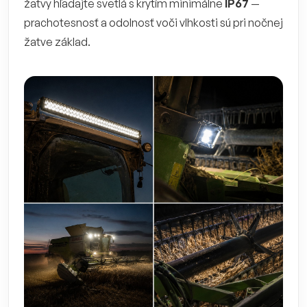
žatvy hľadajte svetlá s krytím minimálne
IP67
—
prachotesnosť a odolnosť voči vlhkosti sú pri nočnej
žatve základ.