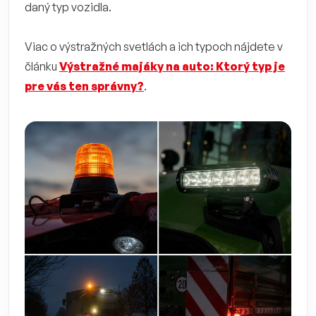
daný typ vozidla.
Viac o výstražných svetlách a ich typoch nájdete v
článku
Výstražné majáky na auto: Ktorý typ je
pre vás ten správny?
.