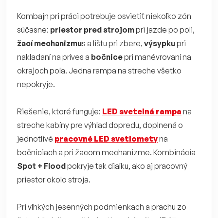
Kombajn pri práci potrebuje osvietiť niekoľko zón
súčasne:
priestor pred strojom
pri jazde po poli,
žací mechanizmu
s a lištu pri zbere,
výsypku
pri
nakladaní na príves a
bočnice
pri manévrovaní na
okrajoch poľa. Jedna rampa na streche všetko
nepokryje.
Riešenie, ktoré funguje:
LED svetelná rampa
na
streche kabíny pre výhľad dopredu, doplnená o
jednotlivé
pracovné LED svetlomety
na
bočniciach a pri žacom mechanizme. Kombinácia
Spot + Flood
pokryje tak diaľku, ako aj pracovný
priestor okolo stroja.
Pri vlhkých jesenných podmienkach a prachu zo