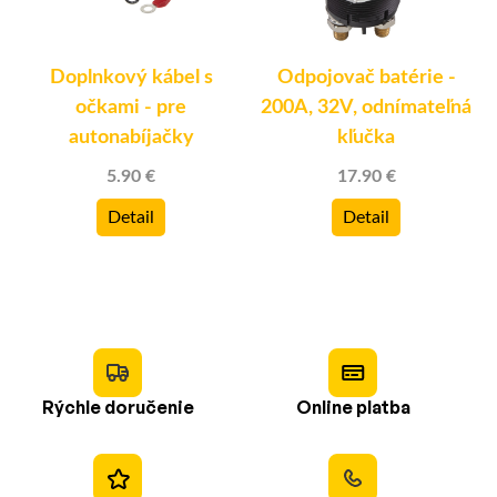
Doplnkový kábel s
Odpojovač batérie -
očkami - pre
200A, 32V, odnímateľná
autonabíjačky
kľučka
5.90 €
17.90 €
Detail
Detail
Rýchle doručenie
Online platba