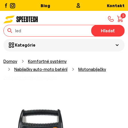
Blog
Kontakt
0
Hľadať
Kategórie
Domov
Komfortné systémy
Nabíjačky auto-moto batérií
Motonabíjačky
Zobraziť všetky kategórie