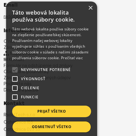
Email
×
Táto webová lokalita
radoltech.s.r.o@gmail.com
používa súbory cookie.
Táto webová lokalita používa súbory cookie
Informácie
na zlepšenie používateľskej skúsenosti.
Používaním našej webovej lokality
O nás
vyjadrujete súhlas s používaním všetkých
Zásady používania cookies
súborov cookie v súlade s našimi zásadami
Mapa stránky
používania súborov cookie.
Prečítať viac
Kontakt
Formulár na odstúpenie od zmluvy
NEVYHNUTNE POTREBNÉ
Obchodné podmienky
Zásady ochrany osobných údajov
VÝKONNOSŤ
Podporte nás
CIELENIE
Doprava a platba
FUNKCIE
Kontakt
PRIJAŤ VŠETKO
RadolTech s.r.o
Ochodnica 185
ODMIETNUŤ VŠETKO
Ochodnica 023 35