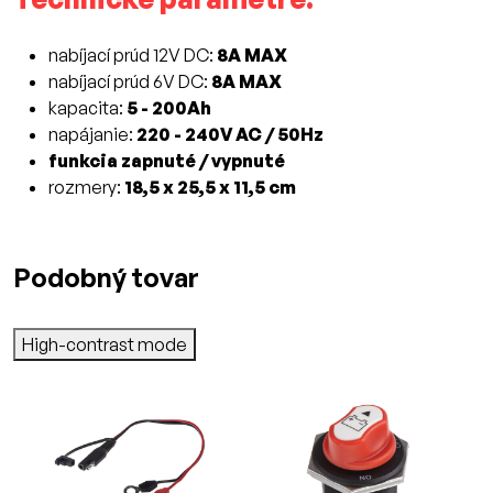
nabíjací prúd 12V DC:
8A MAX
nabíjací prúd 6V DC:
8A MAX
kapacita:
5 - 200Ah
napájanie:
220 - 240V AC / 50Hz
funkcia zapnuté / vypnuté
rozmery:
18,5 x 25,5 x 11,5 cm
Podobný tovar
High-contrast mode