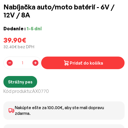
Nabíjačka auto/moto batérií - 6V /
12V / 8A
Dodanie :
1-5 dni
39.90€
32.40€ bez DPH
Pridať do košíka
Strážny pes
Kód produktu:
AX0770
Nakúpte ešte za 100.00€, aby ste mali dopravu
zdarma.