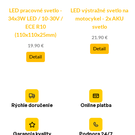
LED pracovné svetlo -
LED výstražné svetlo na
34x3W LED / 10-30V /
motocykel - 2x AKU
ECE R10
svetlo
(110x110x25mm)
21.90 €
19.90 €
Detail
Detail
Rýchle doručenie
Online platba
Garancia kvality
Podpora 24/7