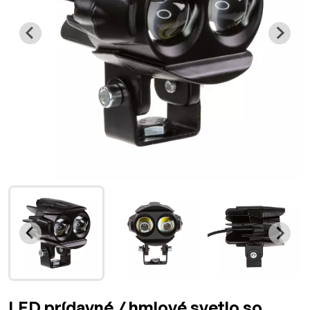
LED prídavné / hmlové svetlo so