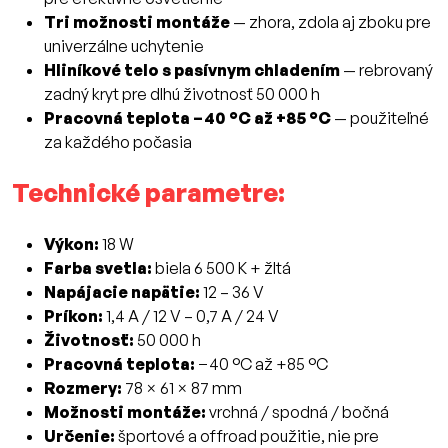
Tri možnosti montáže
— zhora, zdola aj zboku pre
univerzálne uchytenie
Hliníkové telo s pasívnym chladením
— rebrovaný
zadný kryt pre dlhú životnosť 50 000 h
Pracovná teplota −40 °C až +85 °C
— použiteľné
za každého počasia
Technické parametre:
Výkon:
18 W
Farba svetla:
biela 6 500 K + žltá
Napájacie napätie:
12 – 36 V
Príkon:
1,4 A / 12 V – 0,7 A / 24 V
Životnosť:
50 000 h
Pracovná teplota:
−40 °C až +85 °C
Rozmery:
78 × 61 × 87 mm
Možnosti montáže:
vrchná / spodná / bočná
Určenie:
športové a offroad použitie, nie pre