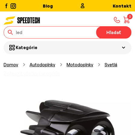
Blog
Kontakt
0
Hľadať
Kategórie
Domov
Autodoplnky
Motodoplnky
Svetlá
Zobraziť všetky kategórie