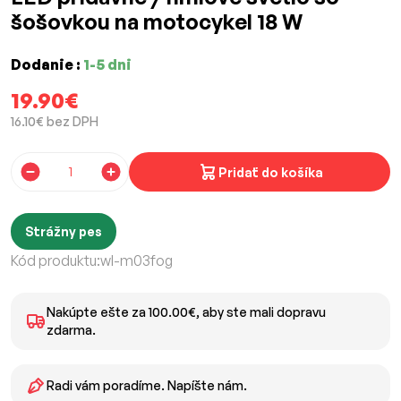
šošovkou na motocykel 18 W
Dodanie :
1-5 dni
19.90€
16.10€ bez DPH
Pridať do košíka
Strážny pes
Kód produktu:
wl-m03fog
Nakúpte ešte za 100.00€, aby ste mali dopravu
zdarma.
Radi vám poradíme. Napíšte nám.