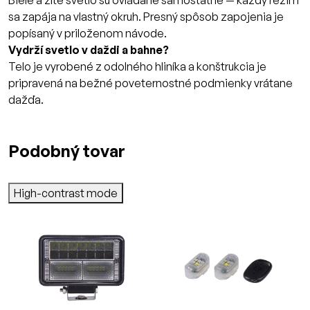
Biele a žlté svetlo sú ovládané samostatne — každý režim
sa zapája na vlastný okruh. Presný spôsob zapojenia je
popísaný v priloženom návode.
Vydrží svetlo v daždi a bahne?
Telo je vyrobené z odolného hliníka a konštrukcia je
pripravená na bežné poveternostné podmienky vrátane
dažďa.
Podobný tovar
High-contrast mode