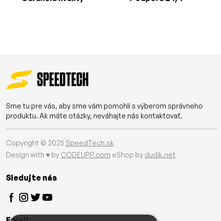
Sme tu pre vás, aby sme vám pomohli s výberom správneho
produktu. Ak máte otázky, neváhajte nás kontaktovať.
Copyright © 2025
SpeedTech.sk
Design with ♥ by
CODEUPP.com
eShop by
dudik.net
Sledujte nás
Email