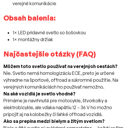
verejné komunikácie
Obsah balenia:
1× LED prídavné svetlo so šošovkou
1× montážny držiak
Najčastejšie otázky (FAQ)
Môžem toto svetlo používať na verejných cestách?
Nie. Svetlo nemá homologizáciu ECE, preto je určené
výhradne na športové, offroad a súkromné použitie. Na
verejných komunikáciách ho používať nemožno.
Na aké vozidlá je svetlo vhodné?
Primárne je navrhnuté pre motocykle, štvorkolky a
elektrobicykle, ale vďaka napätiu 12 – 36 V ho možno
pripojiť aj na kolobežky či ľahké offroad vozidlá.
Ako sa prepína medzi bielym a žltým svetlom?