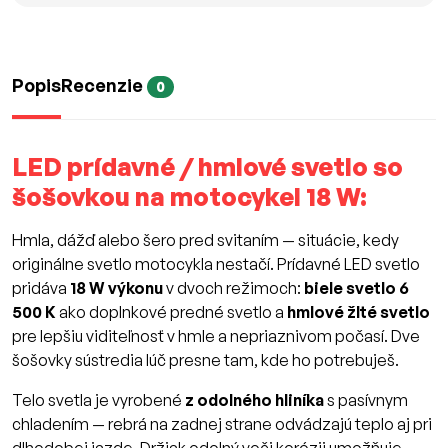
Popis
Recenzie
0
LED prídavné / hmlové svetlo so
šošovkou na motocykel 18 W:
Hmla, dážď alebo šero pred svitaním — situácie, kedy
originálne svetlo motocykla nestačí. Prídavné LED svetlo
pridáva
18 W výkonu
v dvoch režimoch:
biele svetlo 6
500 K
ako doplnkové predné svetlo a
hmlové žlté svetlo
pre lepšiu viditeľnosť v hmle a nepriaznivom počasí. Dve
šošovky sústredia lúč presne tam, kde ho potrebuješ.
Telo svetla je vyrobené
z odolného hliníka
s pasívnym
chladením — rebrá na zadnej strane odvádzajú teplo aj pri