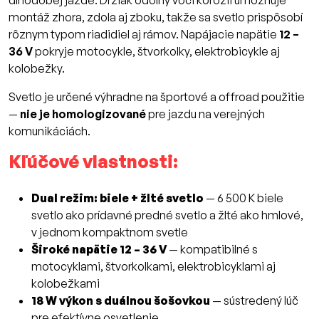
dlhodobej jazde. Držiak odolný voči korózii umožňuje
montáž zhora, zdola aj zboku, takže sa svetlo prispôsobí
rôznym typom riadidiel aj rámov. Napájacie napätie
12 –
36 V
pokryje motocykle, štvorkolky, elektrobicykle aj
kolobežky.
Svetlo je určené výhradne na športové a offroad použitie
—
nie je homologizované
pre jazdu na verejných
komunikáciách.
Kľúčové vlastnosti:
Dual režim: biele + žlté svetlo
— 6 500 K biele
svetlo ako prídavné predné svetlo a žlté ako hmlové,
v jednom kompaktnom svetle
Široké napätie 12 – 36 V
— kompatibilné s
motocyklami, štvorkolkami, elektrobicyklami aj
kolobežkami
18 W výkon s duálnou šošovkou
— sústredený lúč
pre efektívne osvetlenie