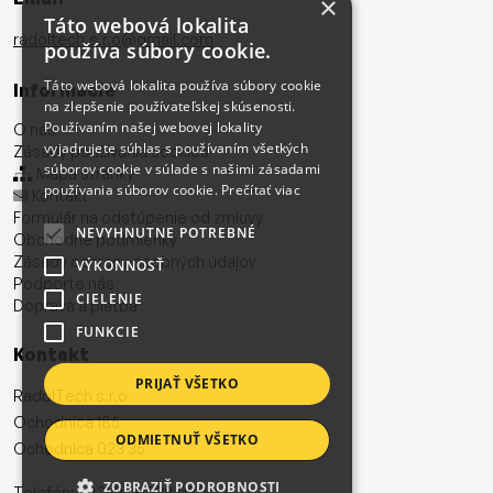
×
Táto webová lokalita
radoltech.s.r.o@gmail.com
používa súbory cookie.
Táto webová lokalita používa súbory cookie
Informácie
na zlepšenie používateľskej skúsenosti.
Používaním našej webovej lokality
O nás
vyjadrujete súhlas s používaním všetkých
Zásady používania cookies
súborov cookie v súlade s našimi zásadami
Mapa stránky
používania súborov cookie.
Prečítať viac
Kontakt
Formulár na odstúpenie od zmluvy
NEVYHNUTNE POTREBNÉ
Obchodné podmienky
Zásady ochrany osobných údajov
VÝKONNOSŤ
Podporte nás
CIELENIE
Doprava a platba
FUNKCIE
Kontakt
PRIJAŤ VŠETKO
RadolTech s.r.o
Ochodnica 185
ODMIETNUŤ VŠETKO
Ochodnica 023 35
ZOBRAZIŤ PODROBNOSTI
Telefón:
+421 948 928 080