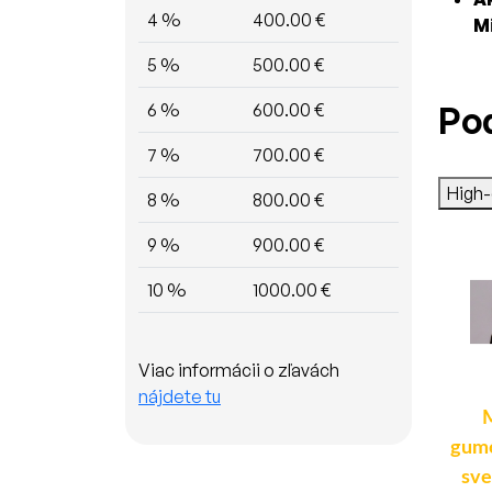
4 %
400.00 €
M
5 %
500.00 €
Po
6 %
600.00 €
7 %
700.00 €
High
8 %
800.00 €
9 %
900.00 €
10 %
1000.00 €
Viac informácii o zľavách
nájdete tu
Oranžový LED
LED predátor 12V /
predátor 12/24V - 4x
24V - 6 x 3W LED
gumo
5W LED / 12 režimov
oranžový ECE R10 R65
sve