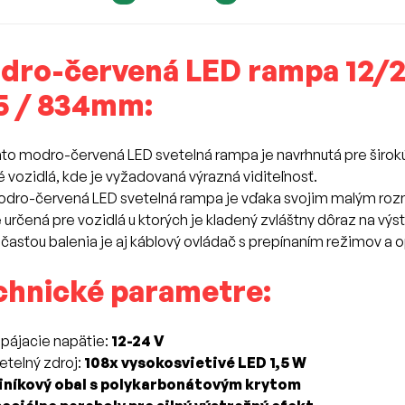
dro-červená LED rampa 12/24
5 / 834mm:
to modro-červená LED svetelná rampa je navrhnutá pre širokú š
é vozidlá, kde je vyžadovaná výrazná viditeľnosť.
dro-červená LED svetelná rampa je vďaka svojim malým rozm
 určená pre vozidlá u ktorých je kladený zvláštny dôraz na výs
časťou balenia je aj káblový ovládač s prepínaním režimov a 
chnické parametre:
pájacie napätie:
12-24 V
etelný zdroj:
108x vysokosvietivé LED 1,5 W
liníkový obal s polykarbonátovým krytom