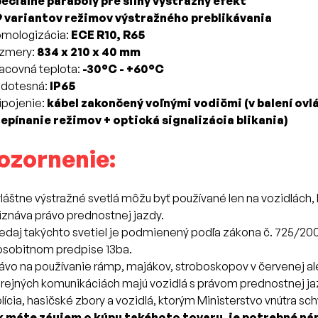
eciálne paraboly pre silný výstražný efekt
9 variantov režimov výstražného preblikávania
mologizácia:
ECE R10, R65
ozmery:
834 x 210 x 40 mm
acovná teplota:
-30°C - +60°C
odotesná:
IP65
ipojenie:
kábel zakončený voľnými vodičmi (v balení ovlá
epínanie režimov + optická signalizácia blikania)
ozornenie:
láštne výstražné svetlá môžu byť používané len na vozidlách, k
iznáva právo prednostnej jazdy.
edaj takýchto svetiel je podmienený podľa zákona č. 725/20
osobitnom predpise 13ba.
ávo na používanie rámp, majákov, stroboskopov v červenej a
rejných komunikáciách majú vozidlá s právom prednostnej jaz
lícia, hasičské zbory a vozidlá, ktorým Ministerstvo vnútra sch
k máte záujem o kúpu takéhoto tovaru, je potrebné ná