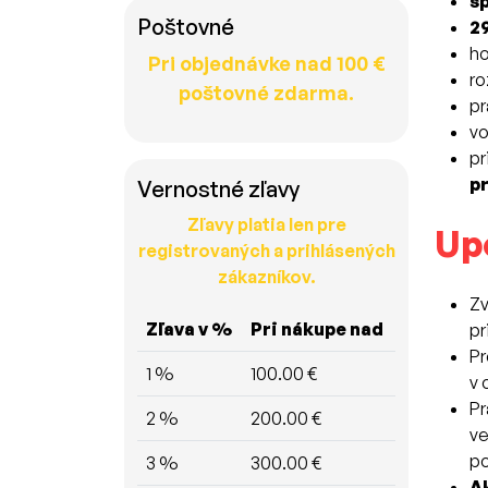
šp
Poštovné
2
ho
Pri objednávke nad 100 €
r
poštovné zdarma.
pr
v
pr
pr
Vernostné zľavy
Zľavy platia len pre
Up
registrovaných a prihlásených
zákazníkov.
Zv
Zľava v %
Pri nákupe nad
pr
Pr
1 %
100.00 €
v 
Pr
2 %
200.00 €
ve
po
3 %
300.00 €
A