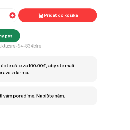
Pridať do košíka
ny pes
ktu:
sre-54-834blre
úpte ešte za 100.00€, aby ste mali
ravu zdarma.
i vám poradíme. Napíšte nám.