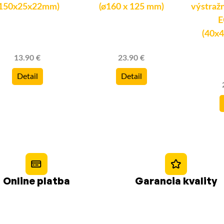
(150x25x22mm)
(ø160 x 125 mm)
výstražn
E
(40x
13.90 €
23.90 €
Detail
Detail
Online platba
Garancia kvality