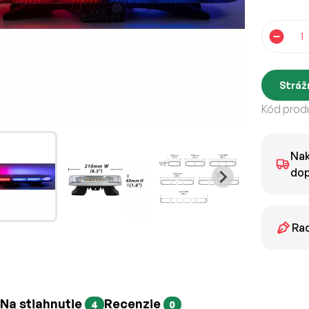
Stráž
Kód produ
Nak
dop
Rad
Na stiahnutie
Recenzie
4
0