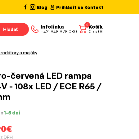
Blog
Prihlásiť sa
Kontakt
0
Infolinka
Košík
Hľadať
+421 948 928 080
0
ks
0
€
redátory a majáky
o-červená LED rampa
V - 108x LED / ECE R65 /
mm
 :
1-5 dni
90€
ez DPH