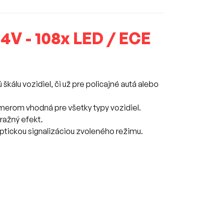
V - 108x LED / ECE
kálu vozidiel, či už pre policajné autá alebo
erom vhodná pre všetky typy vozidiel.
tražný efekt.
optickou signalizáciou zvoleného režimu.