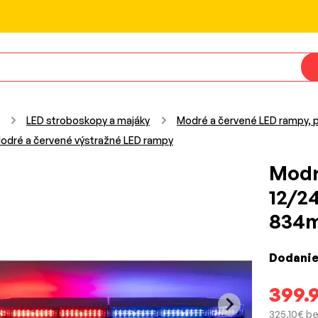
LED stroboskopy a majáky
Modré a červené LED rampy, p
odré a červené výstražné LED rampy
Modr
12/24
834
Dodanie
399.
325.10€ b