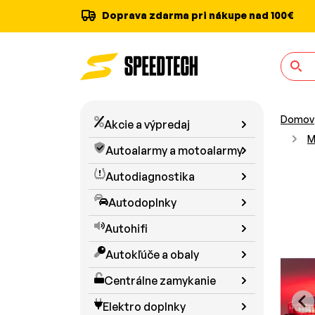
Doprava zdarma pri nákupe nad 100€
Domov
Akcie a výpredaj
M
Autoalarmy a motoalarmy
Autodiagnostika
Autodoplnky
Autohifi
Autokľúče a obaly
Centrálne zamykanie
Elektro doplnky