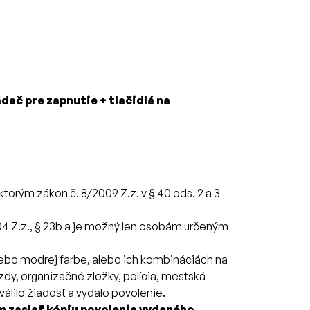
dač pre zapnutie + tlačidlá na
torým zákon č. 8/2009 Z.z. v § 40 ods. 2 a 3
04 Z.z., § 23b a je možný len osobám určeným
lebo modrej farbe, alebo ich kombináciách na
dy, organizačné zložky, polícia, mestská
válilo žiadosť a vydalo povolenie.
m zaslať kópiu povolenia vydaného