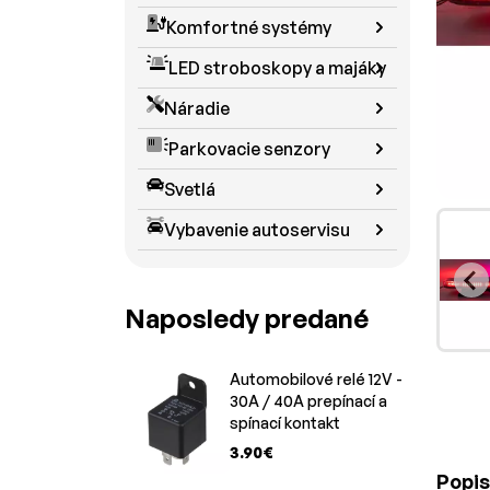
Komfortné systémy
LED stroboskopy a majáky
Náradie
Parkovacie senzory
Svetlá
Vybavenie autoservisu
Naposledy predané
Automobilové relé 12V -
30A / 40A prepínací a
spínací kontakt
3.90€
Popis