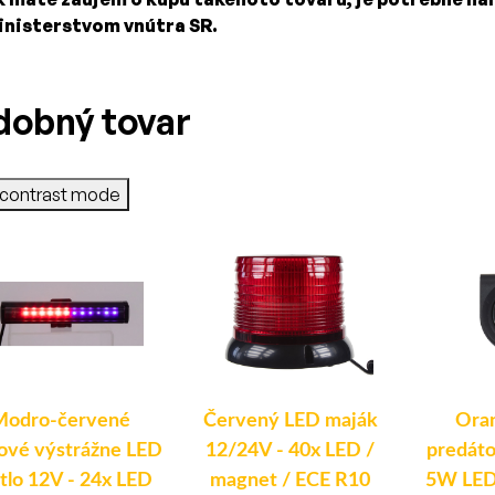
inisterstvom vnútra SR.
dobný tovar
-contrast mode
Modro-červené
Červený LED maják
Ora
vé výstrážne LED
12/24V - 40x LED /
predáto
tlo 12V - 24x LED
magnet / ECE R10
5W LED 