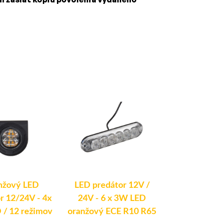
nžový LED
LED predátor 12V /
Modro-č
r 12/24V - 4x
24V - 6 x 3W LED
gumové výst
/ 12 režimov
oranžový ECE R10 R65
svetlo 12V 