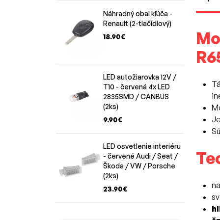
Náhradný obal kľúča -
Renault (2-tlačidlový)
Mo
18.90€
R6
LED autožiarovka 12V /
Tá
T10 - červená 4x LED
in
2835SMD / CANBUS
(2ks)
Mo
Je
9.90€
Sú
LED osvetlenie interiéru
Te
- červené Audi / Seat /
Škoda / VW / Porsche
(2ks)
na
23.90€
sv
h