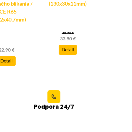
ého blikania /
(130x30x11mm)
(150x25
CE R65
42x40,7mm)
38.90 €
13.9
33.90 €
Deta
Detail
22.90 €
Detail
Podpora 24/7