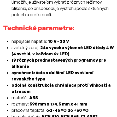
Umožňuje užívateľom vybrať z rôznych režimov
blikania, čo prispôsobuje výstrahu podľa aktuálnych
potrieb a preferencií.
Technické parametre:
napájacie napätie:
10 V - 30 V
svetelný zdroj:
24x vysoko výkonné LED diódy 4 W
(4 svetlá, v každom 6x LED)
19 rôznych prednastavených programov pre
blikanie
synchronizácia s ďalšími LED svetlami
rovnakého typu
odolná konštrukcia chrániaca proti vlhkosti a
otrasom
materiál:
ABS
rozmery:
598 mm x 174,5 mm x 41 mm
pracovná teplota:
od -45 ºC do +60 ºC
homologizácia:
ECE R10, ECE R65, CLASS2