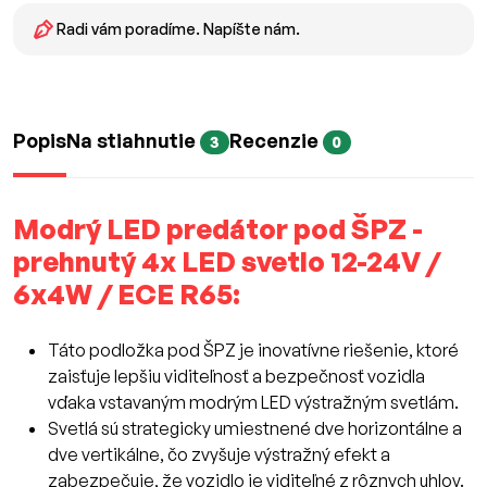
Radi vám poradíme. Napíšte nám.
Popis
Na stiahnutie
Recenzie
3
0
Modrý LED predátor pod ŠPZ -
prehnutý 4x LED svetlo 12-24V /
6x4W / ECE R65:
Táto podložka pod ŠPZ je inovatívne riešenie, ktoré
zaisťuje lepšiu viditeľnosť a bezpečnosť vozidla
vďaka vstavaným modrým LED výstražným svetlám.
Svetlá sú strategicky umiestnené dve horizontálne a
dve vertikálne, čo zvyšuje výstražný efekt a
zabezpečuje, že vozidlo je viditeľné z rôznych uhlov.