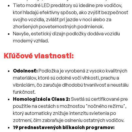
Tieto modré LED predátory sú ideálne pre vodičov,
ktorí hľadajú efektívny spôsob, ako zvýšiť bezpečnosť
svojho vozidla, zvlášť pri jazde v noci alebo za
zhoršených poveternostných podmienok.
Navyše, estetický dizajn podložky dodáva vozidlu
moderný vzhľad.
Kľúčové vlastnosti:
Odolnosť:
Podložka je vyrobená z vysoko kvalitných
materiálov, ktoré sú odolné voči vlhkosti, prachu a
vibráciám, čo zaručuje dlhodobú trvanlivosť a neustálu
funkčnosť.
Homologizácia Class 2:
Svetlá sú certifikované pre
použitie na cestách s možnosťou "nočného režimu",
ktorý automaticky znižuje intenzitu svietenia po
zotmení, čím zabraňuje oslneniu ostatných vodičov.
19 prednastavených blikacích programov: