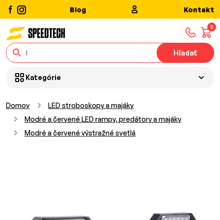
Blog
Kontakt
0
Hľadať
Kategórie
Domov
LED stroboskopy a majáky
Modré a červené LED rampy, predátory a majáky
Modré a červené výstražné svetlá