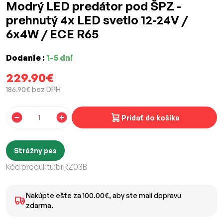
Modrý LED predátor pod ŠPZ -
prehnutý 4x LED svetlo 12-24V /
6x4W / ECE R65
Dodanie :
1-5 dni
229.90€
186.90€ bez DPH
Pridať do košíka
Strážny pes
Kód produktu:
brRZ03B
Nakúpte ešte za 100.00€, aby ste mali dopravu
zdarma.