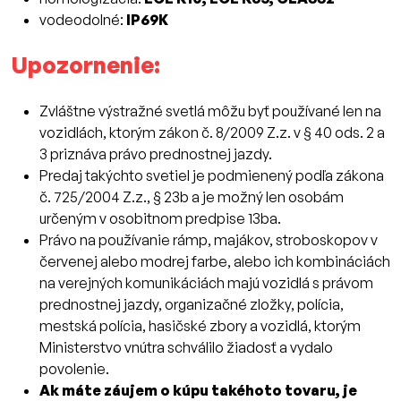
vodeodolné:
IP69K
Upozornenie:
Zvláštne výstražné svetlá môžu byť používané len na
vozidlách, ktorým zákon č. 8/2009 Z.z. v § 40 ods. 2 a
3 priznáva právo prednostnej jazdy.
Predaj takýchto svetiel je podmienený podľa zákona
č. 725/2004 Z.z., § 23b a je možný len osobám
určeným v osobitnom predpise 13ba.
Právo na používanie rámp, majákov, stroboskopov v
červenej alebo modrej farbe, alebo ich kombináciách
na verejných komunikáciách majú vozidlá s právom
prednostnej jazdy, organizačné zložky, polícia,
mestská polícia, hasičské zbory a vozidlá, ktorým
Ministerstvo vnútra schválilo žiadosť a vydalo
povolenie.
Ak máte záujem o kúpu takéhoto tovaru, je