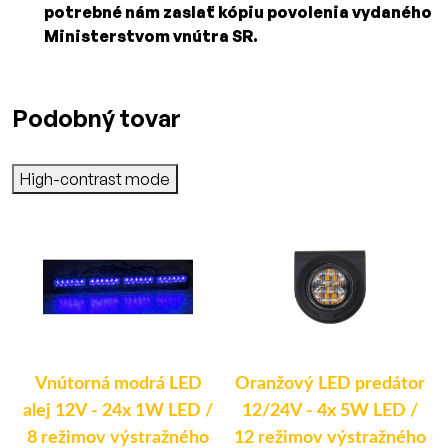
potrebné nám zaslať kópiu povolenia vydaného
Ministerstvom vnútra SR.
Podobný tovar
High-contrast mode
V
Vnútorná modrá LED
Oranžový LED predátor
alej 12V - 24x 1W LED /
12/24V - 4x 5W LED /
8 režimov výstražného
12 režimov výstražného