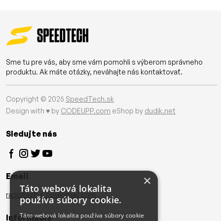
Sme tu pre vás, aby sme vám pomohli s výberom správneho
produktu. Ak máte otázky, neváhajte nás kontaktovať.
Copyright © 2025
SpeedTech.sk
Design with ♥ by
CODEUPP.com
eShop by
dudik.net
Sledujte nás
Email
×
Táto webová lokalita
radoltech.s.r.o@gmail.com
používa súbory cookie.
Táto webová lokalita používa súbory cookie
Informácie