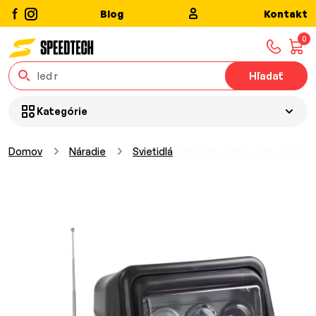
Blog
Kontakt
0
Hľadať
Kategórie
Domov
Náradie
Svietidlá
Zobraziť všetky kategórie