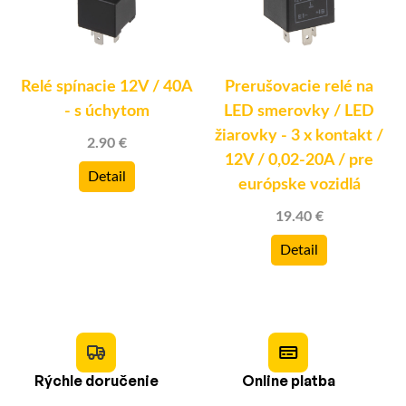
Relé spínacie 12V / 40A
Prerušovacie relé na
k
- s úchytom
LED smerovky / LED
žiarovky - 3 x kontakt /
2.90 €
)
12V / 0,02-20A / pre
Detail
európske vozidlá
19.40 €
Detail
Rýchle doručenie
Online platba