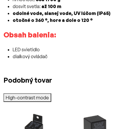
dosvit svetla:
až 100 m
odolné vode, slanej vode, UV lúčom (IP65)
otočné o 360 °, hore a dole o 120 °
Obsah balenia:
LED svietidlo
diaľkový ovládač
Podobný tovar
High-contrast mode