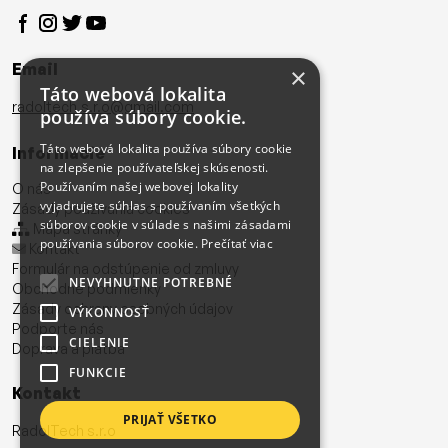
Email
×
Táto webová lokalita
radoltech.s.r.o@gmail.com
používa súbory cookie.
Táto webová lokalita používa súbory cookie
Informácie
na zlepšenie používateľskej skúsenosti.
Používaním našej webovej lokality
O nás
vyjadrujete súhlas s používaním všetkých
Zásady používania cookies
súborov cookie v súlade s našimi zásadami
Mapa stránky
používania súborov cookie.
Prečítať viac
Kontakt
Formulár na odstúpenie od zmluvy
NEVYHNUTNE POTREBNÉ
Obchodné podmienky
Zásady ochrany osobných údajov
VÝKONNOSŤ
Podporte nás
CIELENIE
Doprava a platba
FUNKCIE
Kontakt
PRIJAŤ VŠETKO
RadolTech s.r.o