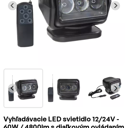
Vyhľadávacie LED svietidlo 12/24V -
60W / 4800lm s diaľkovým ovládaním