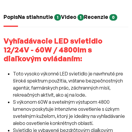
Popis
Na stiahnutie
Video
Recenzie
1
1
0
Vyhľadávacie LED svietidlo
12/24V - 60W / 4800lm s
diaľkovým ovládaním:
Toto vysoko výkonné LED svietidlo je navrhnuté pre
široké spektrum použitia, vrátane bezpečnostných
agentúr, farmárskych prác, záchranných misií,
rekreačných aktivít, ako aj na lode.
S výkonom 60W a svetelným výstupom 4800
lumenov poskytuje intenzívne osvetlenie s úzkym
svetelným kužeľom, ktorý je ideálny na vyhľadávanie
alebo osvetlenie konkrétnych oblastí.
Svietidlo je vybavené bezdrôtovým diaľkovým