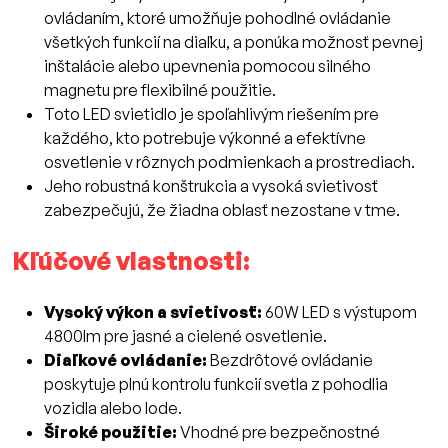
ovládaním, ktoré umožňuje pohodlné ovládanie
všetkých funkcií na diaľku, a ponúka možnosť pevnej
inštalácie alebo upevnenia pomocou silného
magnetu pre flexibilné použitie.
Toto LED svietidlo je spoľahlivým riešením pre
každého, kto potrebuje výkonné a efektívne
osvetlenie v rôznych podmienkach a prostrediach.
Jeho robustná konštrukcia a vysoká svietivosť
zabezpečujú, že žiadna oblasť nezostane v tme.
Kľúčové vlastnosti:
Vysoký výkon a svietivosť:
60W LED s výstupom
4800lm pre jasné a cielené osvetlenie.
Diaľkové ovládanie:
Bezdrôtové ovládanie
poskytuje plnú kontrolu funkcií svetla z pohodlia
vozidla alebo lode.
Široké použitie:
Vhodné pre bezpečnostné