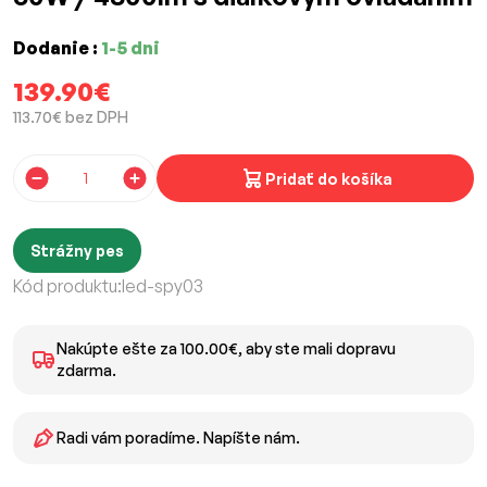
Dodanie :
1-5 dni
139.90€
113.70€ bez DPH
Pridať do košíka
Strážny pes
Kód produktu:
led-spy03
Nakúpte ešte za 100.00€, aby ste mali dopravu
zdarma.
Radi vám poradíme. Napíšte nám.