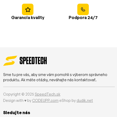
Garancia kvality
Podpora 24/7
Sme tu pre vás, aby sme vám pomohli s výberom správneho
produktu. Ak máte otázky, neváhajte nás kontaktovať.
Copyright © 2025
SpeedTech.sk
Design with ♥ by
CODEUPP.com
eShop by
dudik.net
Sledujte nás