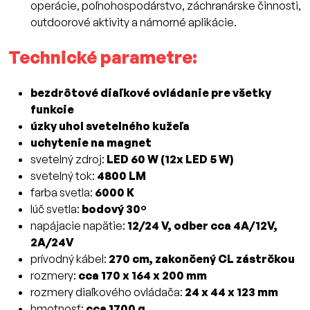
operácie, poľnohospodárstvo, záchranárske činnosti,
outdoorové aktivity a námorné aplikácie.
Technické parametre:
bezdrôtové diaľkové ovládanie pre všetky
funkcie
úzky uhol svetelného kužeľa
uchytenie na magnet
svetelný zdroj:
LED 60 W (12x LED 5 W)
svetelný tok:
4800 LM
farba svetla:
6000 K
lúč svetla:
bodový 30º
napájacie napätie:
12/24 V, odber cca 4A/12V,
2A/24V
prívodný kábel:
270 cm, zakončený CL zástrčkou
rozmery:
cca 170 x 164 x 200 mm
rozmery diaľkového ovládača:
24 x 44 x 123 mm
hmotnosť:
cca 1700 g