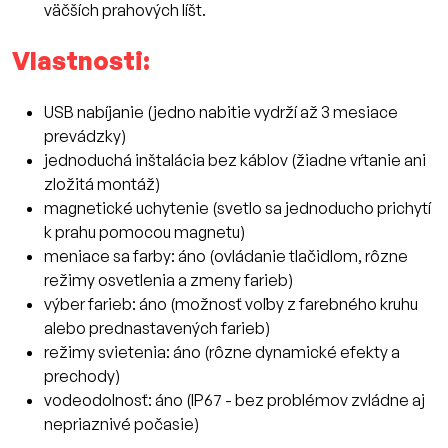
väčších prahových líšt.
Vlastnosti:
USB nabíjanie (jedno nabitie vydrží až 3 mesiace
prevádzky)
jednoduchá inštalácia bez káblov (žiadne vŕtanie ani
zložitá montáž)
magnetické uchytenie (svetlo sa jednoducho prichytí
k prahu pomocou magnetu)
meniace sa farby: áno (ovládanie tlačidlom, rôzne
režimy osvetlenia a zmeny farieb)
výber farieb: áno (možnosť voľby z farebného kruhu
alebo prednastavených farieb)
režimy svietenia: áno (rôzne dynamické efekty a
prechody)
vodeodolnosť: áno (IP67 - bez problémov zvládne aj
nepriaznivé počasie)