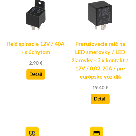
Relé spínacie 12V / 40A
Prerušovacie relé na
k
- s úchytom
LED smerovky / LED
žiarovky - 3 x kontakt /
2.90 €
)
12V / 0,02-20A / pre
Detail
európske vozidlá
19.40 €
Detail