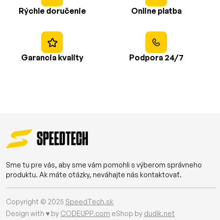
Rýchle doručenie
Online platba
Garancia kvality
Podpora 24/7
Sme tu pre vás, aby sme vám pomohli s výberom správneho
produktu. Ak máte otázky, neváhajte nás kontaktovať.
Copyright © 2025
SpeedTech.sk
Design with ♥ by
CODEUPP.com
eShop by
dudik.net