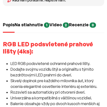
Radi vám poradíme. Napíšte nám.
Popis
Na stiahnutie
Video
Recenzie
1
2
0
RGB LED podsvietené prahové
lišty (4ks):
LED RGB podsvietené ochranné prahové lišty.
Dodajte svojmu vozidlu štýl a originalitu s týmito
bezdrôtovými LED prahmi do dverí.
Skvelý doplnok pre každého milovníka áut, ktorý
ocenia elegantné osvetlenie interiéru aj exteriéru.
Rozsvieti sa automaticky pri otvorení dverí.
Univerzálna a kompatibilná s väčšinou vozidiel.
Balenie obsahuje vždy po dvoch kusoch menších aj