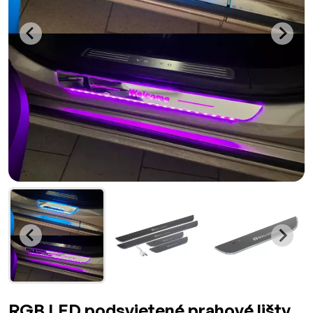
RGB LED podsvietené prahové lišty