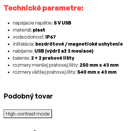
Technické parametre:
napájacie napätie:
5 V USB
materiál:
plast
vodeodolnosť:
IP67
inštalácia:
bezdrôtové / magnetické uchytenie
nabíjanie:
USB (výdrž až 3 mesiace)
balenie:
2 + 2 prahové lišty
rozmery menšej prahovej lišty:
250 mm x 43 mm
rozmery väčšej prahovej lišty:
540 mm x 43 mm
Podobný tovar
High-contrast mode