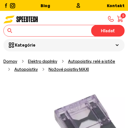
Blog
Kontakt
0
Hľadať
Kategórie
Domov
Elektro doplnky
Autopoistky, relé a ističe
Autopoistky
Nožové poistky MAXI