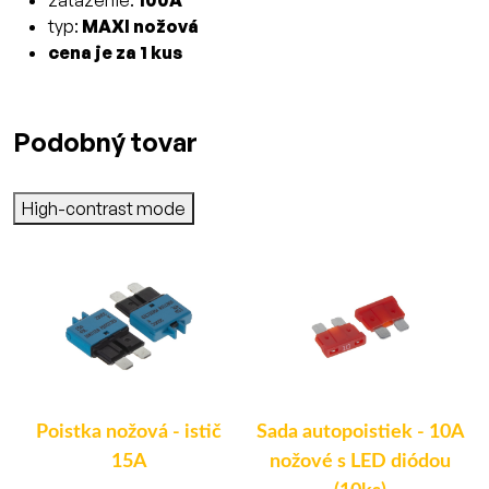
zaťaženie:
100A
typ:
MAXI nožová
cena je za 1 kus
Podobný tovar
High-contrast mode
Poistka nožová - istič
Sada autopoistiek - 10A
15A
nožové s LED diódou