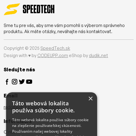
Sme tu pre vás, aby sme vám pomohli s výberom správneho
produktu. Ak máte otázky, neváhajte nás kontaktovať.
Copyright © 2025
SpeedTech.sk
Design with ♥ by
CODEUPP.com
eShop by
dudik.net
Sledujte nás
Email
×
Táto webová lokalita
radoltech.s.r.o@gmail.com
používa súbory cookie.
Táto webová lokalita používa súbory cookie
Informácie
na zlepšenie používateľskej skúsenosti.
Používaním našej webovej lokality
O nás