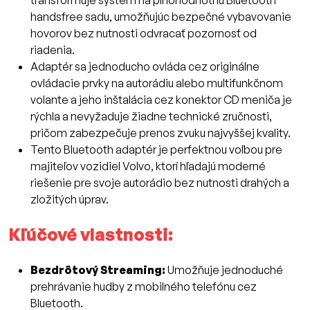
transformuje systém na plnohodnotnú Bluetooth
handsfree sadu, umožňujúc bezpečné vybavovanie
hovorov bez nutnosti odvracať pozornosť od
riadenia.
Adaptér sa jednoducho ovláda cez originálne
ovládacie prvky na autorádiu alebo multifunkčnom
volante a jeho inštalácia cez konektor CD meniča je
rýchla a nevyžaduje žiadne technické zručnosti,
pričom zabezpečuje prenos zvuku najvyššej kvality.
Tento Bluetooth adaptér je perfektnou voľbou pre
majiteľov vozidiel Volvo, ktorí hľadajú moderné
riešenie pre svoje autorádio bez nutnosti drahých a
zložitých úprav.
Kľúčové vlastnosti:
Bezdrôtový Streaming:
Umožňuje jednoduché
prehrávanie hudby z mobilného telefónu cez
Bluetooth.