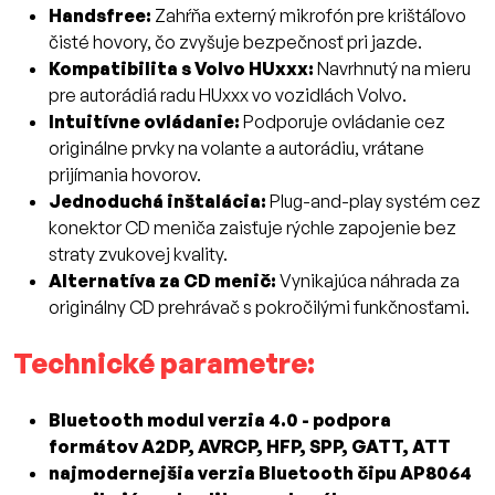
Handsfree:
Zahŕňa externý mikrofón pre krištáľovo
čisté hovory, čo zvyšuje bezpečnosť pri jazde.
Kompatibilita s Volvo HUxxx:
Navrhnutý na mieru
pre autorádiá radu HUxxx vo vozidlách Volvo.
Intuitívne ovládanie:
Podporuje ovládanie cez
originálne prvky na volante a autorádiu, vrátane
prijímania hovorov.
Jednoduchá inštalácia:
Plug-and-play systém cez
konektor CD meniča zaisťuje rýchle zapojenie bez
straty zvukovej kvality.
Alternatíva za CD menič:
Vynikajúca náhrada za
originálny CD prehrávač s pokročilými funkčnosťami.
Technické parametre:
Bluetooth modul verzia 4.0 - podpora
formátov A2DP, AVRCP, HFP, SPP, GATT, ATT
najmodernejšia verzia Bluetooth čipu AP8064