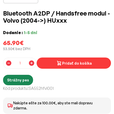
Bluetooth A2DP / Handsfree modul -
Volvo (2004->) HUxxx
Dodanie :
1-5 dni
65.90€
53.50€ bez DPH
Pridať do košíka
Strážny pes
Kód produktu:
SA552hfvl001
Nakúpte ešte za 100.00€, aby ste mali dopravu
zdarma.