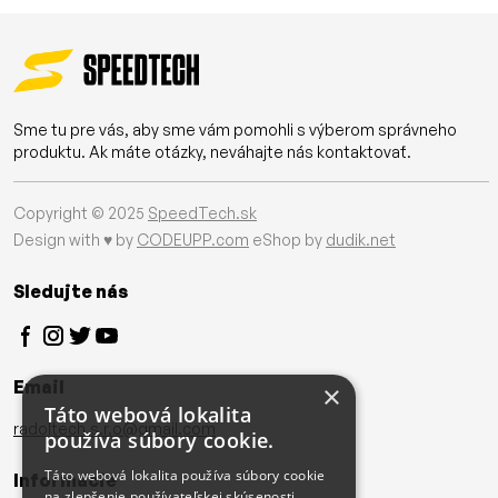
Sme tu pre vás, aby sme vám pomohli s výberom správneho
produktu. Ak máte otázky, neváhajte nás kontaktovať.
Copyright © 2025
SpeedTech.sk
Design with ♥ by
CODEUPP.com
eShop by
dudik.net
Sledujte nás
Email
×
Táto webová lokalita
radoltech.s.r.o@gmail.com
používa súbory cookie.
Táto webová lokalita používa súbory cookie
Informácie
na zlepšenie používateľskej skúsenosti.