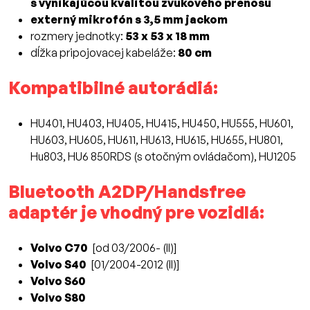
s vynikajúcou kvalitou zvukového prenosu
externý mikrofón s 3,5 mm jackom
rozmery jednotky:
53 x 53 x 18 mm
dĺžka pripojovacej kabeláže:
80 cm
Kompatibilné autorádiá:
HU401, HU403, HU405, HU415, ​​HU450, HU555, HU601,
HU603, HU605, HU611, HU613, HU615, HU655, HU801,
Hu803, HU6 850RDS (s otočným ovládačom), HU1205
Bluetooth A2DP/Handsfree
adaptér je vhodný pre vozidlá:
Volvo C70
[od 03/2006- (II)]
Volvo S40
[01/2004-2012 (II)]
Volvo S60
Volvo S80