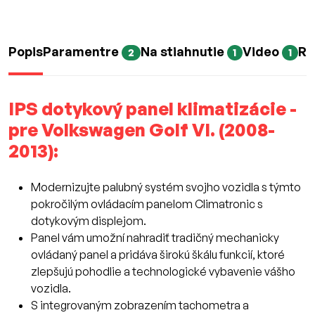
Popis
Paramentre
Na stiahnutie
Video
Re
2
1
1
IPS dotykový panel klimatizácie -
pre Volkswagen Golf VI. (2008-
2013):
Modernizujte palubný systém svojho vozidla s týmto
pokročilým ovládacím panelom Climatronic s
dotykovým displejom.
Panel vám umožní nahradiť tradičný mechanicky
ovládaný panel a pridáva širokú škálu funkcií, ktoré
zlepšujú pohodlie a technologické vybavenie vášho
vozidla.
S integrovaným zobrazením tachometra a