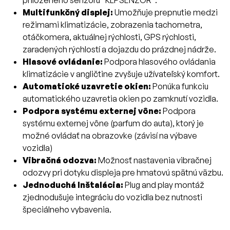
priloženého senzoru "KLPSENZOR".
Multifunkčný displej:
Umožňuje prepnutie medzi
režimami klimatizácie, zobrazenia tachometra,
otáčkomera, aktuálnej rýchlosti, GPS rýchlosti,
zaradených rýchlostí a dojazdu do prázdnej nádrže.
Hlasové ovládanie:
Podpora hlasového ovládania
klimatizácie v angličtine zvyšuje užívateľský komfort.
Automatické uzavretie okien:
Ponúka funkciu
automatického uzavretia okien po zamknutí vozidla.
Podpora systému externej vône:
Podpora
systému externej vône (parfum do auta), ktorý je
možné ovládať na obrazovke (závisí na výbave
vozidla)
Vibračná odozva:
Možnosť nastavenia vibračnej
odozvy pri dotyku displeja pre hmatovú spätnú väzbu.
Jednoduchá Inštalácia:
Plug and play montáž
zjednodušuje integráciu do vozidla bez nutnosti
špeciálneho vybavenia.