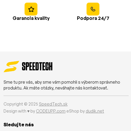
Garancia kvality
Podpora 24/7
Sme tu pre vás, aby sme vám pomohli s výberom správneho
produktu. Ak máte otázky, neváhajte nás kontaktovať.
Copyright © 2025
SpeedTech.sk
Design with ♥ by
CODEUPP.com
eShop by
dudik.net
Sledujte nás