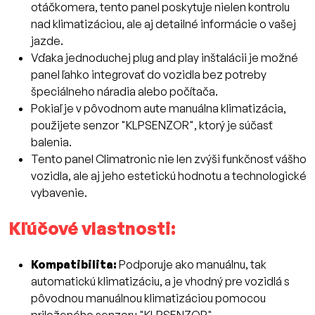
otáčkomera, tento panel poskytuje nielen kontrolu
nad klimatizáciou, ale aj detailné informácie o vašej
jazde.
Vďaka jednoduchej plug and play inštalácii je možné
panel ľahko integrovať do vozidla bez potreby
špeciálneho náradia alebo počítača.
Pokiaľ je v pôvodnom aute manuálna klimatizácia,
použijete senzor "KLPSENZOR", ktorý je súčasť
balenia.
Tento panel Climatronic nie len zvýši funkčnosť vášho
vozidla, ale aj jeho estetickú hodnotu a technologické
vybavenie.
Kľúčové vlastnosti:
Kompatibilita:
Podporuje ako manuálnu, tak
automatickú klimatizáciu, a je vhodný pre vozidlá s
pôvodnou manuálnou klimatizáciou pomocou