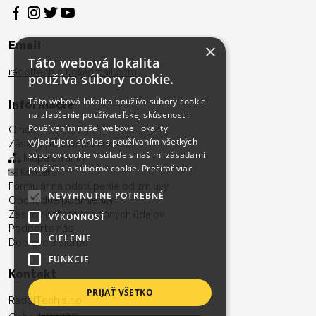
Email
×
Táto webová lokalita
radoltech.s.r.o@gmail.com
používa súbory cookie.
Táto webová lokalita používa súbory cookie
Informácie
na zlepšenie používateľskej skúsenosti.
Používaním našej webovej lokality
O nás
vyjadrujete súhlas s používaním všetkých
Zásady používania cookies
súborov cookie v súlade s našimi zásadami
Mapa stránky
používania súborov cookie.
Prečítať viac
Kontakt
Formulár na odstúpenie od zmluvy
NEVYHNUTNE POTREBNÉ
Obchodné podmienky
Zásady ochrany osobných údajov
VÝKONNOSŤ
Podporte nás
CIELENIE
Doprava a platba
FUNKCIE
Kontakt
PRIJAŤ VŠETKO
RadolTech s.r.o