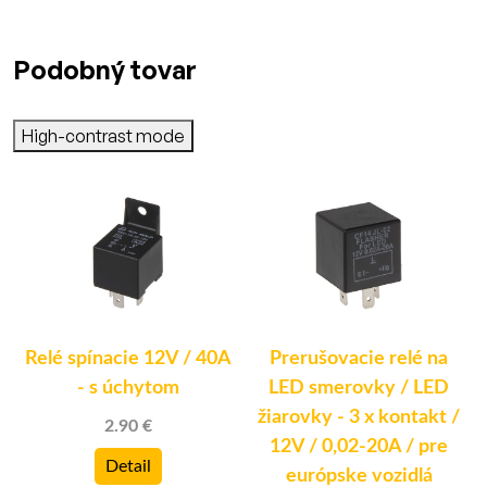
Podobný tovar
High-contrast mode
Relé spínacie 12V / 40A
Prerušovacie relé na
k
- s úchytom
LED smerovky / LED
žiarovky - 3 x kontakt /
2.90 €
)
12V / 0,02-20A / pre
Detail
európske vozidlá