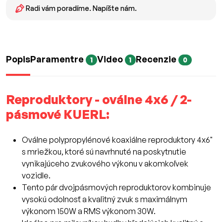
Radi vám poradíme. Napíšte nám.
Popis
Paramentre
Video
Recenzie
1
1
0
Reproduktory - oválne 4x6 / 2-
pásmové KUERL:
Oválne polypropylénové koaxiálne reproduktory 4x6"
s mriežkou, ktoré sú navrhnuté na poskytnutie
vynikajúceho zvukového výkonu v akomkoľvek
vozidle.
Tento pár dvojpásmových reproduktorov kombinuje
vysokú odolnosť a kvalitný zvuk s maximálnym
výkonom 150W a RMS výkonom 30W.