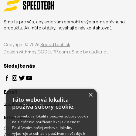
Sme tu pre vás, aby sme vám pomohli s výberom správneho
produktu. Ak máte otázky, neváhajte nás kontaktovať.
Copyright © 2025
SpeedTech.sk
Design with ♥ by
CODEUPP.com
eShop by
dudik.net
Sledujte nás
Email
×
Táto webová lokalita
radoltech.s.r.o@gmail.com
používa súbory cookie.
Táto webová lokalita používa súbory cookie
Informácie
na zlepšenie používateľskej skúsenosti.
Používaním našej webovej lokality
O nás
vyjadrujete súhlas s používaním všetkých
Zásady používania cookies