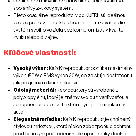
Ideálne pre milovníkov hudby hľadajúcich kvalitný a
spoľahlivý zvukový systém.
Tieto koaxiálne reproduktory od KUERL sú ideálnou
voľbou pre každého, kto chce modernizovať audio
systém svojho vozidla bez kompromisov v kvalite
zvuku alebo dizajne.
Kľúčové vlastnosti:
Vysoký výkon:
Každý reproduktor ponúka maximálny
výkon 150W a RMS výkon 30W, čo zaisťuje dostatočnú
silu pre jasný a dynamický zvuk.
Odolný materiál:
Reproduktory sú vyrobené z
polypropylénu, ktorý je známy svojou trvanlivosťou a
schopnosťou odolávať extrémnym podmienkam v
aute.
Elegantná mriežka:
Každý reproduktor je chránený
štýlovou mriežkou, ktorá nielen zabezpečuje ochranu
pred fyzickým poškodením, ale aj esteticky dopĺňa