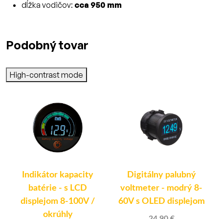
dĺžka vodičov:
cca 950 mm
Podobný tovar
High-contrast mode
Indikátor kapacity
Digitálny palubný
batérie - s LCD
voltmeter - modrý 8-
displejom 8-100V /
60V s OLED displejom
okrúhly
24.90 €