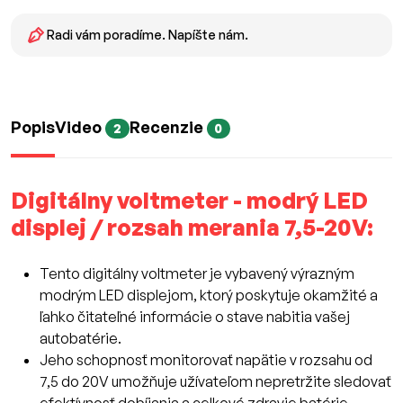
Radi vám poradíme. Napíšte nám.
Popis
Video
Recenzie
2
0
Digitálny voltmeter - modrý LED
displej / rozsah merania 7,5-20V:
Tento digitálny voltmeter je vybavený výrazným
modrým LED displejom, ktorý poskytuje okamžité a
ľahko čitateľné informácie o stave nabitia vašej
autobatérie.
Jeho schopnosť monitorovať napätie v rozsahu od
7,5 do 20V umožňuje užívateľom nepretržite sledovať