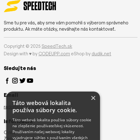
Sme tu pre vás, aby sme vám pomohli s výberom správneho
produktu. Ak máte otázky, neváhajte nás kontaktovať.
Copyright © 2025
SpeedTech.sk
Design with ♥ by
CODEUPP.com
eShop by
dudik.net
Sledujte nás
Email
×
Táto webová lokalita
radoltech.s.r.o@gmail.com
používa súbory cookie.
Táto webová lokalita používa súbory cookie
Informácie
na zlepšenie používateľskej skúsenosti.
Používaním našej webovej lokality
O nás
vyjadrujete súhlas s používaním všetkých
Zásady používania cookies