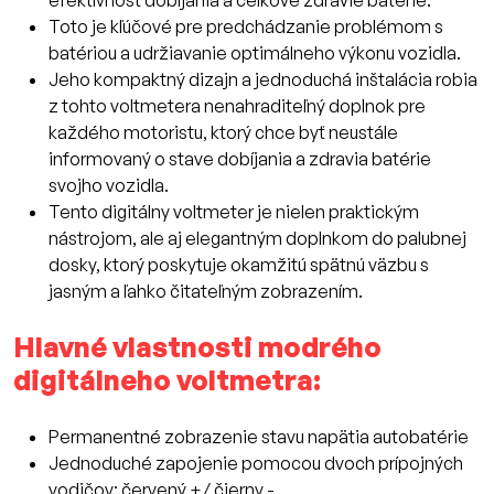
efektívnosť dobíjania a celkové zdravie batérie.
Toto je kľúčové pre predchádzanie problémom s
batériou a udržiavanie optimálneho výkonu vozidla.
Jeho kompaktný dizajn a jednoduchá inštalácia robia
z tohto voltmetera nenahraditeľný doplnok pre
každého motoristu, ktorý chce byť neustále
informovaný o stave dobíjania a zdravia batérie
svojho vozidla.
Tento digitálny voltmeter je nielen praktickým
nástrojom, ale aj elegantným doplnkom do palubnej
dosky, ktorý poskytuje okamžitú spätnú väzbu s
jasným a ľahko čitateľným zobrazením.
Hlavné vlastnosti modrého
digitálneho voltmetra:
Permanentné zobrazenie stavu napätia autobatérie
Jednoduché zapojenie pomocou dvoch prípojných
vodičov: červený +/ čierny -