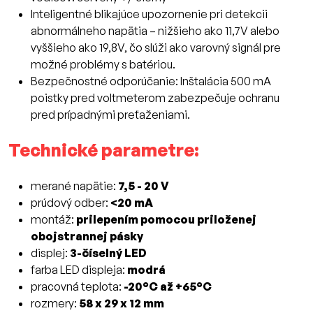
Inteligentné blikajúce upozornenie pri detekcii
abnormálneho napätia – nižšieho ako 11,7V alebo
vyššieho ako 19,8V, čo slúži ako varovný signál pre
možné problémy s batériou.
Bezpečnostné odporúčanie: Inštalácia 500 mA
poistky pred voltmeterom zabezpečuje ochranu
pred prípadnými preťaženiami.
Technické parametre:
merané napätie:
7,5 - 20 V
prúdový odber:
<20 mA
montáž:
prilepením pomocou priloženej
obojstrannej pásky
displej:
3-číselný LED
farba LED displeja:
modrá
pracovná teplota:
-20°C až +65°C
rozmery:
58 x 29 x 12 mm