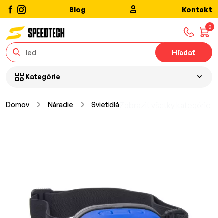
Blog
Kontakt
0
Hľadať
Kategórie
Domov
Náradie
Svietidlá
Zobraziť všetky kategórie