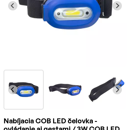
Nabíjacia COB LED čelovka -
ovládanie aj gestami / 3W COB LED