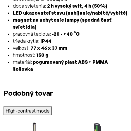
doba svietenia:
2 h vysoký svit, 4 h (50%)
LED ukazovateľ stavu (nabíjanie/nabité/vybité)
magnet na uchytenie lampy (spodná časť
svietidla)
pracovná teplota:
-20 - +40 ⁰C
trieda krytia:
IP44
veľkosť:
77 x 46 x 37 mm
hmotnosť:
150 g
materiál:
pogumovaný plast ABS + PMMA
šošovka
Podobný tovar
High-contrast mode