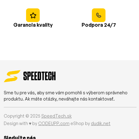
Garancia kvality
Podpora 24/7
Sme tu pre vás, aby sme vám pomohli s výberom správneho
produktu. Ak máte otázky, neváhajte nás kontaktovať.
Copyright © 2025
SpeedTech.sk
Design with ♥ by
CODEUPP.com
eShop by
dudik.net
Sledujte nás