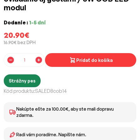
modul
Dodanie :
1-5 dni
20.90€
16.90€ bez DPH
Pridať do košíka
Strážny pes
Kód produktu:
SALED8cob14
Nakúpte ešte za 100.00€, aby ste mali dopravu
zdarma.
Radi vám poradíme. Napíšte nám.