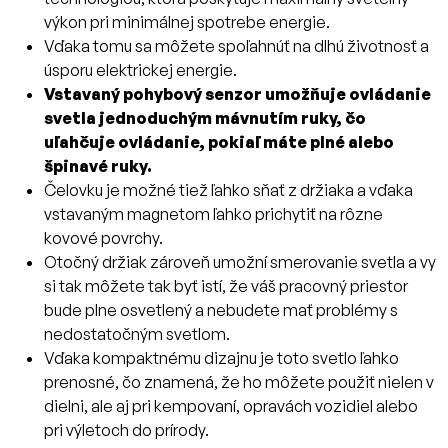
výkon pri minimálnej spotrebe energie.
Vďaka tomu sa môžete spoľahnúť na dlhú životnosť a
úsporu elektrickej energie.
Vstavaný pohybový senzor umožňuje ovládanie
svetla jednoduchým mávnutím ruky, čo
uľahčuje ovládanie, pokiaľ máte plné alebo
špinavé ruky.
Čelovku je možné tiež ľahko sňať z držiaka a vďaka
vstavaným magnetom ľahko prichytiť na rôzne
kovové povrchy.
Otočný držiak zároveň umožní smerovanie svetla a vy
si tak môžete tak byť istí, že váš pracovný priestor
bude plne osvetlený a nebudete mať problémy s
nedostatočným svetlom.
Vďaka kompaktnému dizajnu je toto svetlo ľahko
prenosné, čo znamená, že ho môžete použiť nielen v
dielni, ale aj pri kempovaní, opravách vozidiel alebo
pri výletoch do prírody.