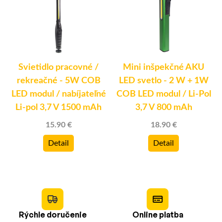
Svietidlo pracovné /
Mini inšpekčné AKU
rekreačné - 5W COB
LED svetlo - 2 W + 1W
LED modul / nabíjateľné
COB LED modul / Li-Pol
Li-pol 3,7 V 1500 mAh
3,7 V 800 mAh
15.90 €
18.90 €
Detail
Detail
Rýchle doručenie
Online platba