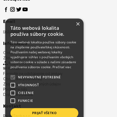
Email
×
Táto webová lokalita
radoltech.s.r.o@gmail.com
používa súbory cookie.
Táto webová lokalita používa súbory cookie
Informácie
na zlepšenie používateľskej skúsenosti.
Používaním našej webovej lokality
O nás
vyjadrujete súhlas s používaním všetkých
Zásady používania cookies
súborov cookie v súlade s našimi zásadami
Mapa stránky
používania súborov cookie.
Prečítať viac
Kontakt
Formulár na odstúpenie od zmluvy
NEVYHNUTNE POTREBNÉ
Obchodné podmienky
Zásady ochrany osobných údajov
VÝKONNOSŤ
Podporte nás
CIELENIE
Doprava a platba
FUNKCIE
Kontakt
PRIJAŤ VŠETKO
RadolTech s.r.o