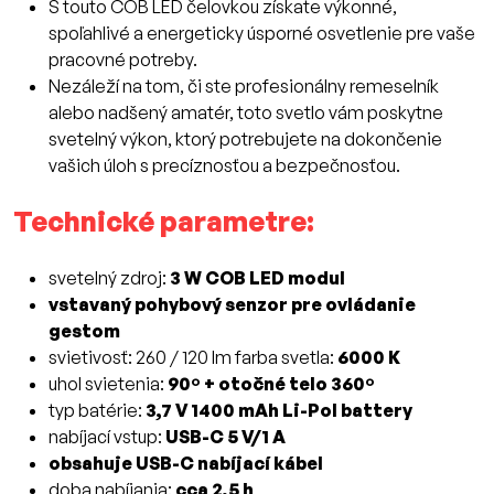
S touto COB LED čelovkou získate výkonné,
spoľahlivé a energeticky úsporné osvetlenie pre vaše
pracovné potreby.
Nezáleží na tom, či ste profesionálny remeselník
alebo nadšený amatér, toto svetlo vám poskytne
svetelný výkon, ktorý potrebujete na dokončenie
vašich úloh s precíznosťou a bezpečnosťou.
Technické parametre:
svetelný zdroj:
3 W COB LED modul
vstavaný pohybový senzor pre ovládanie
gestom
svietivosť: 260 / 120 lm farba svetla:
6000 K
uhol svietenia:
90º + otočné telo 360º
typ batérie:
3,7 V 1400 mAh Li-Pol battery
nabíjací vstup:
USB-C 5 V/1 A
obsahuje USB-C nabíjací kábel
doba nabíjania:
cca 2,5 h