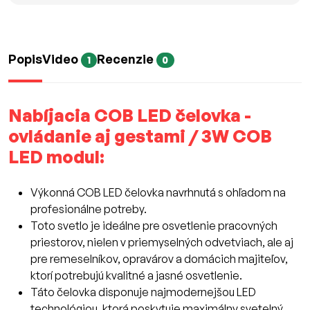
Popis
Video
Recenzie
1
0
Nabíjacia COB LED čelovka -
ovládanie aj gestami / 3W COB
LED modul:
Výkonná COB LED čelovka navrhnutá s ohľadom na
profesionálne potreby.
Toto svetlo je ideálne pre osvetlenie pracovných
priestorov, nielen v priemyselných odvetviach, ale aj
pre remeselníkov, opravárov a domácich majiteľov,
ktorí potrebujú kvalitné a jasné osvetlenie.
Táto čelovka disponuje najmodernejšou LED
technológiou, ktorá poskytuje maximálny svetelný