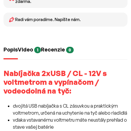
zdarma.
Radi vám poradíme. Napíšte nám.
Popis
Video
Recenzie
1
0
Nabíjačka 2xUSB / CL - 12V s
voltmetrom a vypínačom /
vodeodolná na tyč:
dvojitá USB nabíjačka s CL zásuvkou a praktickým
voltmetrom, určená na uchytenie na tyč alebo riadidlá
vďaka vstavanému voltmetru máte neustály prehľad o
stave vašej batérie