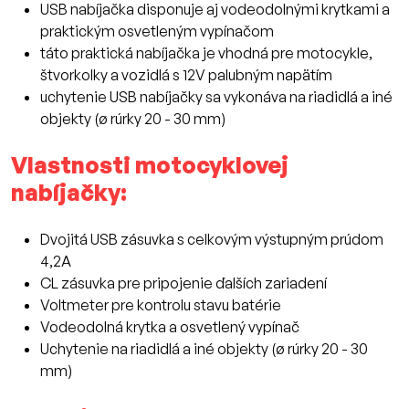
USB nabíjačka disponuje aj vodeodolnými krytkami a
praktickým osvetleným vypínačom
táto praktická nabíjačka je vhodná pre motocykle,
štvorkolky a vozidlá s 12V palubným napätím
uchytenie USB nabíjačky sa vykonáva na riadidlá a iné
objekty (ø rúrky 20 - 30 mm)
Vlastnosti motocyklovej
nabíjačky:
Dvojitá USB zásuvka s celkovým výstupným prúdom
4,2A
CL zásuvka pre pripojenie ďalších zariadení
Voltmeter pre kontrolu stavu batérie
Vodeodolná krytka a osvetlený vypínač
Uchytenie na riadidlá a iné objekty (ø rúrky 20 - 30
mm)