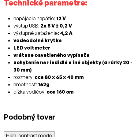
Technické parametre:
napájacie napätie:
12 V
výstup USB:
2x 5 V ± 0,2 V
výstupné zaťaženie:
4,2 A
vodeodolná krytka
LED voltmeter
vrátane osvetleného vypínača
uchytenie na riadidlá a iné objekty (ø rúrky 20 -
30 mm)
rozmery:
cca 80 x 65 x 40 mm
hmotnosť:
162g
dĺžka vodičov:
cca 160 cm
Podobný tovar
High-contrast mode