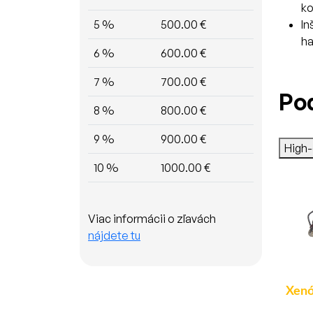
ko
In
5 %
500.00 €
ha
6 %
600.00 €
7 %
700.00 €
Po
8 %
800.00 €
9 %
900.00 €
High
10 %
1000.00 €
Viac informácii o zľavách
nájdete tu
Xenónová výbojka H8 -
Xenónová výbojka D2S
Xenó
6000K (2ks)
- 6000K (2ks)