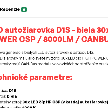
Recenzie
0
 autožiarovka D1S - biela 3
WER CSP / 8000LM / CANBUS
vá generácia bielych LED autožiaroviek s päticou D1S.
D žiarovky majú ako svetelný zdroj 30x LED čip HIGH POWER 
arovky majú CAN-Bus modul a vo vozidlách so strážením prask
chnické parametre:
tica:
D1S
rba:
biela
etelný zdroj:
30x LED čip HP CSP (v každej autožiarovke)
plota svetla:
6000 K