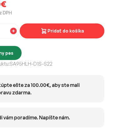
0€
z DPH
Pridať do košíka
ny pes
ktu:
SA95HLH-D1S-S22
úpte ešte za 100.00€, aby ste mali
ravu zdarma.
i vám poradíme. Napíšte nám.