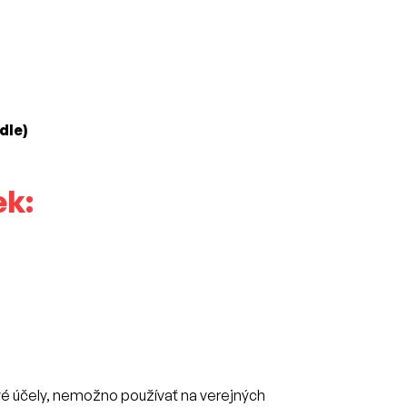
dle)
ek:
vé účely, nemožno používať na verejných