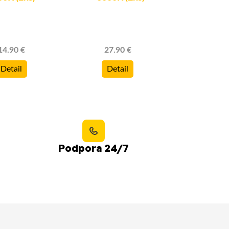
14.90 €
27.90 €
29.9
Detail
Detail
Deta
Podpora 24/7