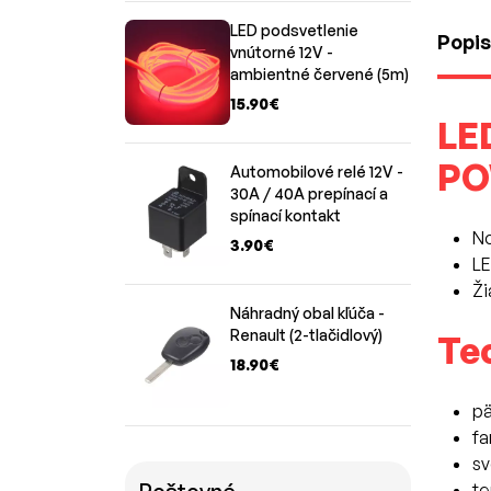
LED podsvetlenie
Popis
vnútorné 12V -
ambientné červené (5m)
15.90€
LED
PO
Automobilové relé 12V -
30A / 40A prepínací a
spínací kontakt
No
3.90€
LE
Ži
Náhradný obal kľúča -
Renault (2-tlačidlový)
Te
18.90€
pä
fa
sv
te