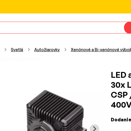
Svetlá
Autožiarovky
Xenónové a Bi-xenónové výboj
iť všetky kategórie
LED a
30x 
CSP 
400V
Dodanie