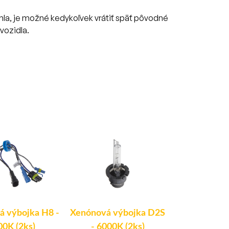
ýchla, je možné kedykoľvek vrátiť späť pôvodné
vozidla.
á výbojka H8 -
Xenónová výbojka D2S
Xenónová vý
00K (2ks)
- 6000K (2ks)
6000K 