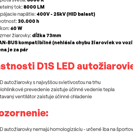
etelný tok:
8000 LM
pájacie napätie:
400V - 25kV (HID balast)
votnosť:
30.000 h
íkon:
60 W
zmer žiarovky:
dĺžka 73mm
AN-BUS kompatibilné (nehlásia chybu žiaroviek vo vozi
na je za pár
stnosti D1S LED autožiarovi
D autožiarovky s najvyššou svietivosťou na trhu
lohliníkové prevedenie zaisťuje účinné vedenie tepla
tavaný ventilátor zaisťuje účinné chladenie
ozornenie:
D autožiarovky nemajú homologizáciu - určené iba na športo