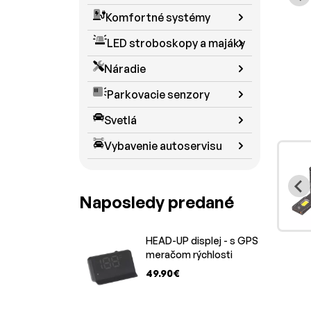
Komfortné systémy
LED stroboskopy a majáky
Náradie
Parkovacie senzory
Svetlá
Vybavenie autoservisu
Naposledy predané
HEAD-UP displej - s GPS
meračom rýchlosti
49.90€