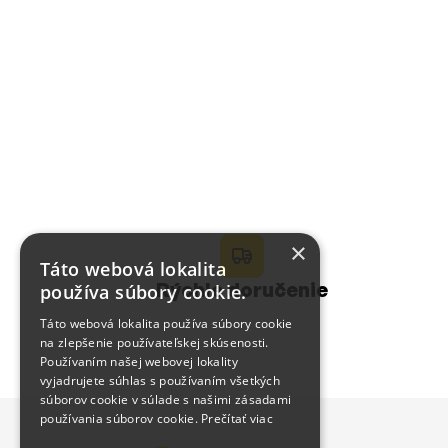
14.90 €
27.90 €
Detail
Detail
×
Táto webová lokalita
Rýchle doručenie
používa súbory cookie.
Táto webová lokalita používa súbory cookie
na zlepšenie používateľskej skúsenosti.
Používaním našej webovej lokality
vyjadrujete súhlas s používaním všetkých
súborov cookie v súlade s našimi zásadami
používania súborov cookie.
Prečítať viac