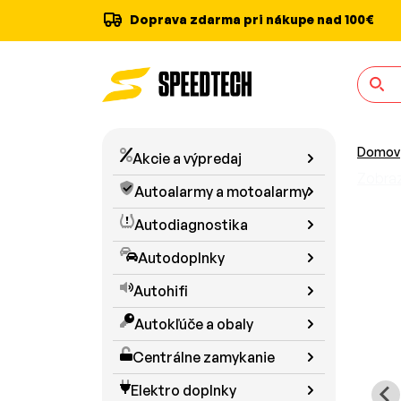
Doprava zdarma pri nákupe nad 100€
Domov
Akcie a výpredaj
Zobraz
Autoalarmy a motoalarmy
Autodiagnostika
Autodoplnky
Autohifi
Autokľúče a obaly
Centrálne zamykanie
Elektro doplnky