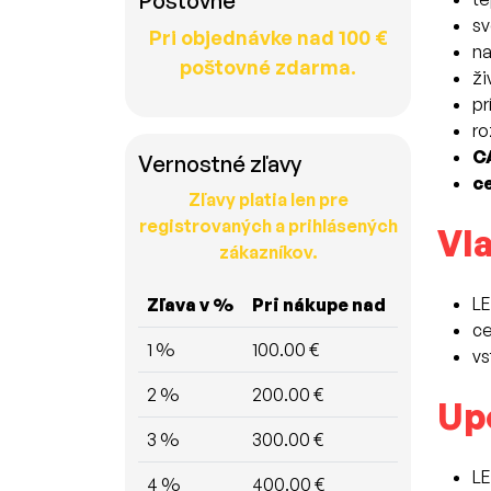
Poštovné
sv
Pri objednávke nad 100 €
na
poštovné zdarma.
ži
pr
ro
C
Vernostné zľavy
ce
Zľavy platia len pre
registrovaných a prihlásených
Vla
zákazníkov.
LE
Zľava v %
Pri nákupe nad
ce
1 %
100.00 €
vs
2 %
200.00 €
Up
3 %
300.00 €
LE
4 %
400.00 €