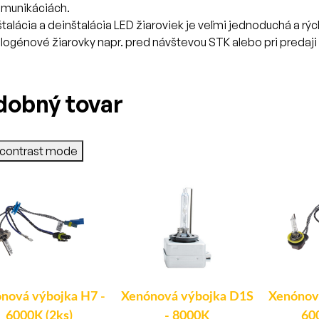
munikáciách.
štalácia a deinštalácia LED žiaroviek je veľmi jednoduchá a r
logénové žiarovky napr. pred návštevou STK alebo pri predaji 
dobný tovar
-contrast mode
nová výbojka H7 -
Xenónová výbojka D1S
Xenónov
6000K (2ks)
- 8000K
60