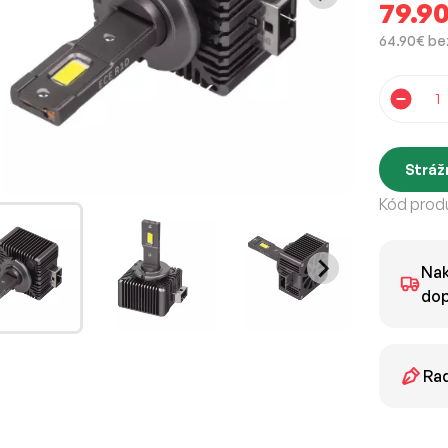
79.9
64.90€ be
Stráž
Kód produ
Nak
dop
Rad