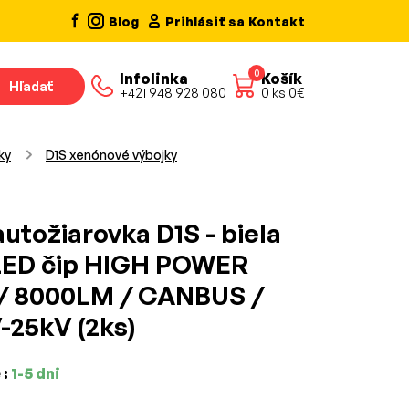
Blog
Prihlásiť sa
Kontakt
0
Infolinka
Košík
Hľadať
+421 948 928 080
0
ks
0
€
ky
D1S xenónové výbojky
utožiarovka D1S - biela
LED čip HIGH POWER
/ 8000LM / CANBUS /
-25kV (2ks)
 :
1-5 dni