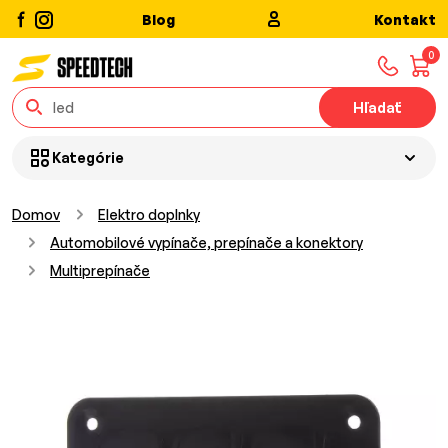
Blog
Kontakt
0
Hľadať
Kategórie
Domov
Elektro doplnky
Automobilové vypínače, prepínače a konektory
Multiprepínače