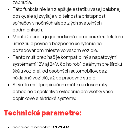
zapnutia.
Táto funkcia nie len zlepšuje estetiku vašej palubnej
dosky, ale aj zvyšuje viditeľnosť a prístupnosť
spínačov v nočných alebo zlých svetelných
podmienkach.
Montáž panela je jednoduchá pomocou skrutiek, kčo
umožňuje pevné a bezpečné uchytenie na
požadovanom mieste vo vašom vozidle.
Tento multiprepínač je kompatibilný s napäťovými
systémami 12V aj 24V, čo ho robí ideálnym pre širokú
škálu vozidiel, od osobných automobilov, cez
nákladné vozidlá, až po pracovné stroje.
S týmto multiprepínačom máte na dosah ruky
pohodlné a spoľahlivé ovládanie pre všetky vaše
doplnkové elektrické systémy.
Technické parametre:
napájacie napätie:
12/24V