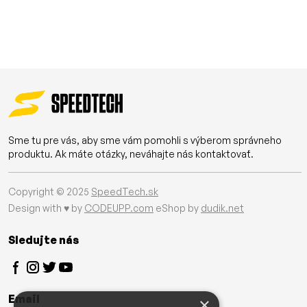
Sme tu pre vás, aby sme vám pomohli s výberom správneho
produktu. Ak máte otázky, neváhajte nás kontaktovať.
Copyright © 2025
SpeedTech.sk
Design with ♥ by
CODEUPP.com
eShop by
dudik.net
Sledujte nás
Email
×