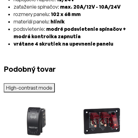
zaťaženie spínačov:
max. 20A/12V - 10A/24V
rozmery panelu:
102 x 68 mm
materiál panelu:
hliník
podsvietenie:
modré podsvietenie spínačov +
modrá kontrolka zapnutia
vrátane 4 skrutiek na upevnenie panelu
Podobný tovar
High-contrast mode