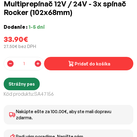
Multiprepínač 12V / 24V - 3x spínač
Rocker (102x68mm)
Dodanie :
1-5 dni
33.90€
27.50€ bez DPH
Pridať do košíka
Strážny pes
Kód produktu:
SA47156
Nakúpte ešte za 100.00€, aby ste mali dopravu
zdarma.
Radi vám poradíme. Napíšte nám.