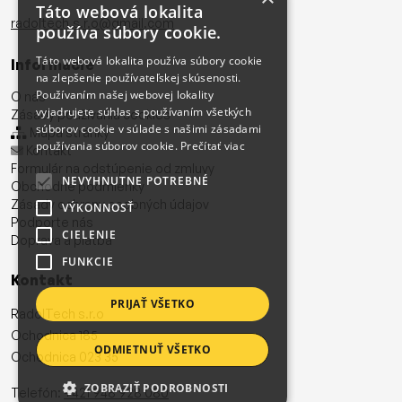
Táto webová lokalita
radoltech.s.r.o@gmail.com
používa súbory cookie.
Táto webová lokalita používa súbory cookie
Informácie
na zlepšenie používateľskej skúsenosti.
Používaním našej webovej lokality
O nás
vyjadrujete súhlas s používaním všetkých
Zásady používania cookies
súborov cookie v súlade s našimi zásadami
Mapa stránky
používania súborov cookie.
Prečítať viac
Kontakt
Formulár na odstúpenie od zmluvy
NEVYHNUTNE POTREBNÉ
Obchodné podmienky
Zásady ochrany osobných údajov
VÝKONNOSŤ
Podporte nás
CIELENIE
Doprava a platba
FUNKCIE
Kontakt
PRIJAŤ VŠETKO
RadolTech s.r.o
Ochodnica 185
ODMIETNUŤ VŠETKO
Ochodnica 023 35
ZOBRAZIŤ PODROBNOSTI
Telefón:
+421 948 928 080